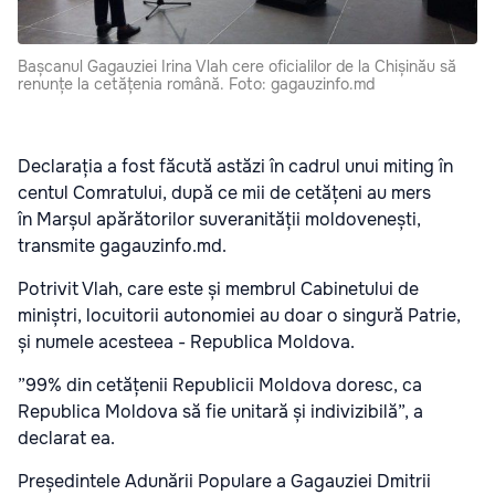
Bașcanul Gagauziei Irina Vlah cere oficialilor de la Chișinău să
renunțe la cetățenia română. Foto: gagauzinfo.md
Declarația a fost făcută astăzi în cadrul unui miting în
centul Comratului, după ce mii de cetățeni au mers
în Marșul apărătorilor suveranității moldovenești,
transmite gagauzinfo.md.
Potrivit Vlah, care este și membrul Cabinetului de
miniștri, locuitorii autonomiei au doar o singură Patrie,
și numele acesteea - Republica Moldova.
”99% din cetățenii Republicii Moldova doresc, ca
Republica Moldova să fie unitară și indivizibilă”, a
declarat ea.
Președintele Adunării Populare a Gagauziei Dmitrii