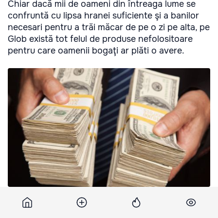
Chiar dacă mii de oameni din întreaga lume se
confruntă cu lipsa hranei suficiente şi a banilor
necesari pentru a trăi măcar de pe o zi pe alta, pe
Glob există tot felul de produse nefolositoare
pentru care oamenii bogaţi ar plăti o avere.
Pe Glob există tot felul de produse nefolositoare pentru care
oamenii bogaţi ar plăti o avere. Foto: Shutterstock