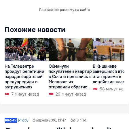
Разместить рекламу на сайте
Похожие новости
На Телецентре
Обманули
В Кишиневе
пройдут репетиции
покупателей квартир
завершился втор
парада: водителей
в Сочи и прятались в
этап приема в
предупредили о
Молдове: их
лицейские класс
затруднениях
отправили обратно в
58 минут наза
РФ
7 минут назад
29 минут назад
Protv
2 апреля 2016, 13:47
8 444