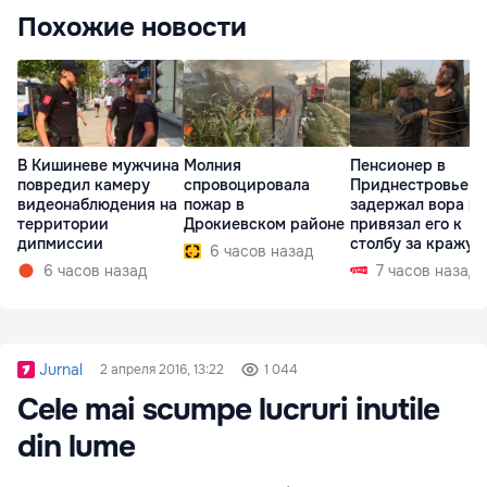
Похожие новости
В Кишиневе мужчина
Молния
Пенсионер в
повредил камеру
спровоцировала
Приднестровье
видеонаблюдения на
пожар в
задержал вора и
территории
Дрокиевском районе
привязал его к
дипмиссии
столбу за кражу 
6 часов назад
6 часов назад
7 часов назад
Jurnal
2 апреля 2016, 13:22
1 044
Cele mai scumpe lucruri inutile
din lume