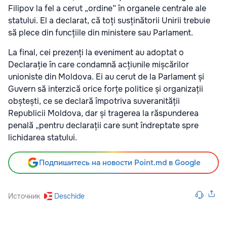
Filipov la fel a cerut „ordine” în organele centrale ale
statului. El a declarat, că toți susținătorii Unirii trebuie
să plece din funcțiile din ministere sau Parlament.
La final, cei prezenți la eveniment au adoptat o
Declarație în care condamnă acțiunile mișcărilor
unioniste din Moldova. Ei au cerut de la Parlament și
Guvern să interzică orice forțe politice și organizații
obștești, ce se declară împotriva suveranității
Republicii Moldova, dar și tragerea la răspunderea
penală „pentru declarații care sunt îndreptate spre
lichidarea statului.
Подпишитесь на новости Point.md в Google
Источник
Deschide