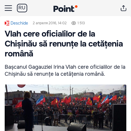
RU
Deschide
2 апреля 2016, 14:02
1 513
Vlah cere oficialilor de la
Chișinău să renunțe la cetățenia
română
Bașcanul Gagauziei Irina Vlah cere oficialilor de la
Chișinău să renunțe la cetățenia română.