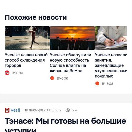
Похожие новости
Ученые нашли новый
Ученые обнаружили
Ученые назвали т
способ охлаждения
новую способность
занятия,
городов
Солнца влиять на
замедляющие
жизнь на Земле
ухудшение памят
вчера
пожилых
вчера
вчера
Vesti
18 декабря 2010, 13:15
567
Тэнасе: Мы готовы на большие
уступки