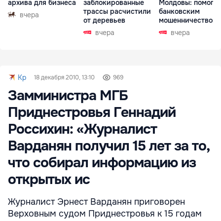
архива для бизнеса
заблокированные
Молдовы: помогал
трассы расчистили
банковским
вчера
от деревьев
мошенничеством 
Чехии
вчера
вчера
Kp
18 декабря 2010, 13:10
969
Замминистра МГБ
Приднестровья Геннадий
Россихин: «Журналист
Варданян получил 15 лет за то,
что собирал информацию из
открытых ис
Журналист Эрнест Варданян приговорен
Верховным судом Приднестровья к 15 годам