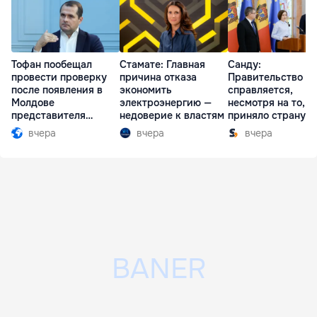
Тофан пообещал
Стамате: Главная
Санду:
провести проверку
причина отказа
Правительство
после появления в
экономить
справляется,
Молдове
электроэнергию —
несмотря на то, ч
представителя
недоверие к властям
приняло страну в
Южной Осетии
разгар кризиса
вчера
вчера
вчера