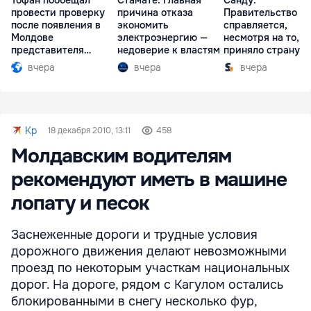
провести проверку
причина отказа
Правительство
после появления в
экономить
справляется,
Молдове
электроэнергию —
несмотря на то, ч
представителя
недоверие к властям
приняло страну в
Южной Осетии
разгар кризиса
вчера
вчера
вчера
Kp
18 декабря 2010, 13:11
458
Молдавским водителям
рекомендуют иметь в машине
лопату и песок
Заснеженные дороги и трудные условия
дорожного движения делают невозможными
проезд по некоторым участкам национальных
дорог. На дороге, рядом с Кагулом остались
блокированными в снегу несколько фур,