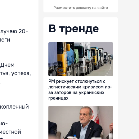
Разместить рекламу на сайте
В тренде
случаю 20-
леги
 Днем
ья, успеха,
.
РМ рискует столкнуться с
логистическим кризисом из-
за заторов на украинских
границах
акопленный
но-
вместной