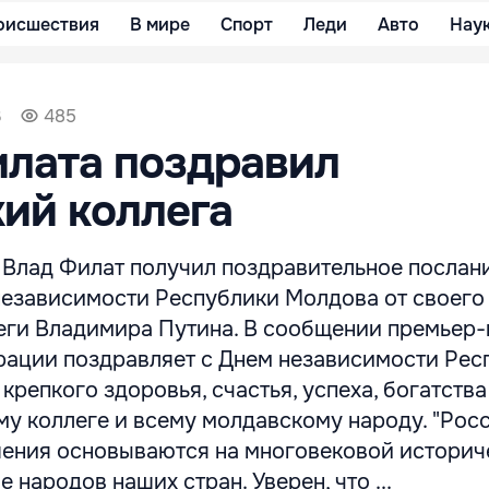
оисшествия
В мире
Спорт
Леди
Авто
Нау
3
485
лата поздравил
ий коллега
Влад Филат получил поздравительное послан
независимости Республики Молдова от своего
еги Владимира Путина. В сообщении премьер
ации поздравляет с Днем независимости Рес
крепкого здоровья, счастья, успеха, богатства
му коллеге и всему молдавскому народу. "Рос
ения основываются на многовековой историч
 народов наших стран. Уверен, что ...