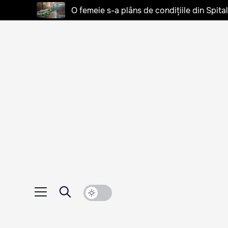
O femeie s-a plâns de condițiile din Spita