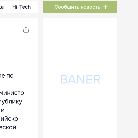
ка
Hi-Tech
Сообщить новость
ие по
-министр
публику
 и
сийско-
еской