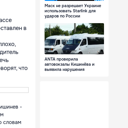
Маск не разрешает Украине
использовать Starlink для
ударов по России
ассе
ставлен в
плохо,
одитель
ечь
ANTA проверила
автовокзалы Кишинёва и
ворят, что
выявила нарушения
ишинев -
ом
По словам