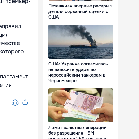
РФ премьер-
Пезешкиан впервые раскрыл
детали сорванной сделки с
США
аправил
дил
ичестве
которого
США: Украина согласилась
не наносить удары по
нероссийским танкерам в
епартамент
Чёрном море
етия
Лимит валютных операций
без разрешения НБМ
вырастет до 250 тыс. евро