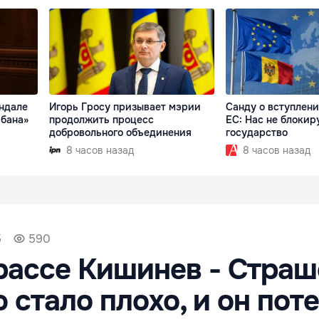
андале
Игорь Гросу призывает мэрии
Санду о вступлен
ибана»
продолжить процесс
ЕС: Нас не блокир
добровольного объединения
государство
8 часов назад
8 часов назад
5
590
рассе Кишинев - Страш
 стало плохо, и он пот