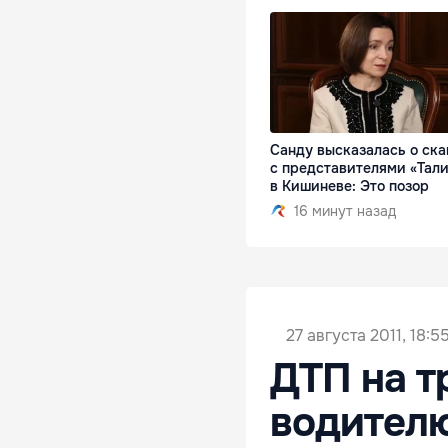
Санду высказалась о ск
с представителями «Тал
в Кишиневе: Это позор
16 минут назад
27 августа 2011, 18:5
ДТП на т
водителю