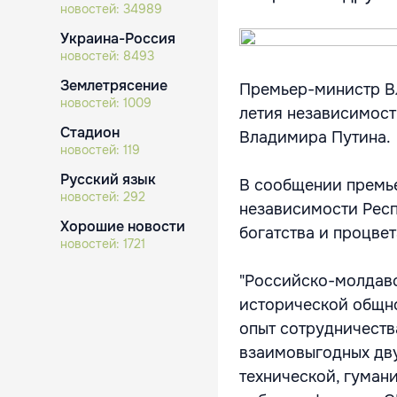
новостей:
34989
Украина-Россия
новостей:
8493
Землетрясение
Премьер-министр Вл
новостей:
1009
летия независимост
Стадион
Владимира Путина.
новостей:
119
Русский язык
В сообщении премь
новостей:
292
независимости Респ
Хорошие новости
богатства и процве
новостей:
1721
"Российско-молдав
исторической общно
опыт сотрудничеств
взаимовыгодных дву
технической, гуман