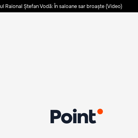
lul Raional Ștefan Vodă: În saloane sar broaște (Video)