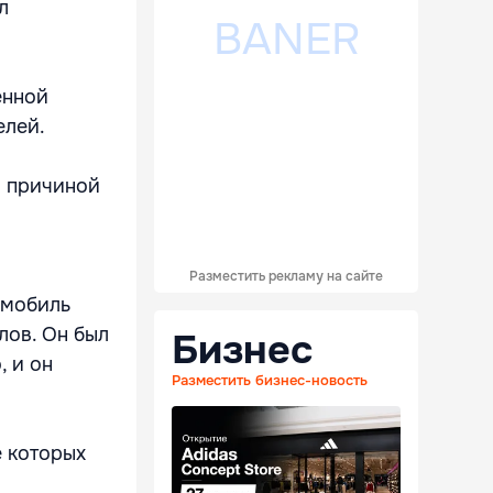
л
енной
елей.
о причиной
Разместить рекламу на сайте
омобиль
лов. Он был
Бизнес
, и он
Разместить бизнес-новость
е которых