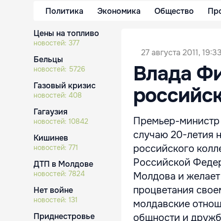
Политика
Экономика
Общество
Пр
Цены на топливо
новостей:
377
27 августа 2011, 19:3
Бельцы
Влада Фи
новостей:
5726
Газовый кризис
российск
новостей:
408
Гагаузия
Премьер-министр 
новостей:
10842
случаю 20-летия 
Кишинев
российского колл
новостей:
771
Российской Федер
ДТП в Молдове
новостей:
7824
Молдова и желает 
процветания свое
Нет войне
новостей:
131
молдавские отнош
Приднестровье
общности и дружбе