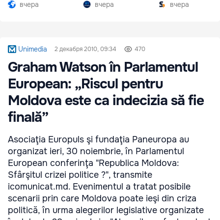
Южной Осетии
разгар кризиса
вчера
вчера
вчера
Unimedia
2 декабря 2010, 09:34
470
Graham Watson în Parlamentul
European: „Riscul pentru
Moldova este ca indecizia să fie
finală”
Asociaţia Europuls şi fundaţia Paneuropa au
organizat ieri, 30 noiembrie, în Parlamentul
European conferinţa "Republica Moldova:
Sfârşitul crizei politice ?", transmite
icomunicat.md. Evenimentul a tratat posibile
scenarii prin care Moldova poate ieşi din criza
politică, în urma alegerilor legislative organizate