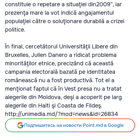
constituie o repetare a situaţiei din2009”, iar
prezenţa mare la vot indică angajamentul
populaţiei către o soluţionare durabilă a crizei
politice.
În final, cercetătorul Universităţii Libere din
Bruxelles, Julien Danero a ridicat problema
minorităţilor etnice, precizând că această
campania electorală bazată pe identitatea
românească nu a fost productivă. Tot el a
menţionat faptul că în Vest presa nu a tratat
alegerile din Moldova, deşi a acoperit pe larg
alegerile din Haiti şi Coasta de Fildeş.
http://unimedia.md/?mod=news&id=26834
Подпишитесь на новости Point.md в Google