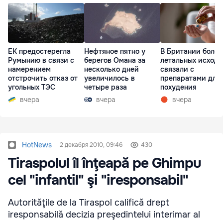
ЕК предостерегла
Нефтяное пятно у
В Британии более
Румынию в связи с
берегов Омана за
летальных исходо
намерением
несколько дней
связали с
отстрочить отказ от
увеличилось в
препаратами для
угольных ТЭС
четыре раза
похудения
вчера
вчера
вчера
HotNews
2 декабря 2010, 09:46
430
Tiraspolul îl înţeapă pe Ghimpu
cel "infantil" şi "iresponsabil"
Autorităţile de la Tiraspol califică drept
iresponsabilă decizia preşedintelui interimar al