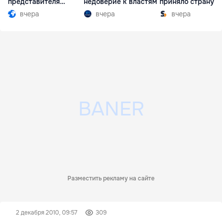
представителя
недоверие к властям
приняло страну в
Южной Осетии
разгар кризиса
вчера
вчера
вчера
Разместить рекламу на сайте
2 декабря 2010, 09:57
309