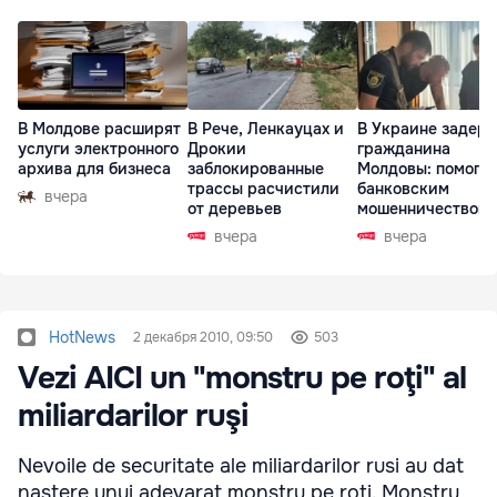
В Молдове расширят
В Рече, Ленкауцах и
В Украине задер
услуги электронного
Дрокии
гражданина
архива для бизнеса
заблокированные
Молдовы: помогал
трассы расчистили
банковским
вчера
от деревьев
мошенничеством 
Чехии
вчера
вчера
HotNews
2 декабря 2010, 09:50
503
Vezi AICI un "monstru pe roţi" al
miliardarilor ruşi
Nevoile de securitate ale miliardarilor rusi au dat
nastere unui adevarat monstru pe roti. Monstru