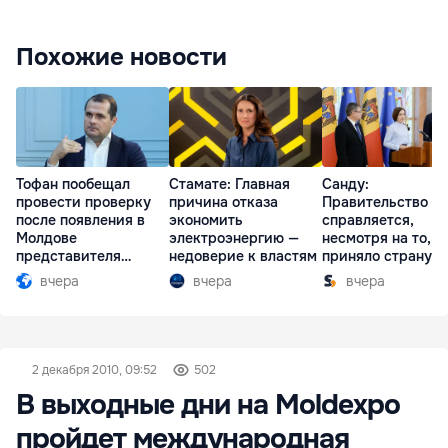
Похожие новости
Тофан пообещал
Стамате: Главная
Санду:
провести проверку
причина отказа
Правительство
после появления в
экономить
справляется,
Молдове
электроэнергию —
несмотря на то, ч
представителя
недоверие к властям
приняло страну в
Южной Осетии
разгар кризиса
вчера
вчера
вчера
2 декабря 2010, 09:52
502
В выходные дни на Moldexpo
пройдет международная