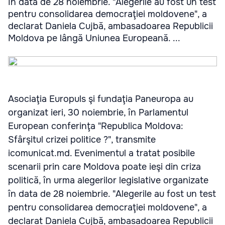
în data de 28 noiembrie. "Alegerile au fost un test
pentru consolidarea democraţiei moldovene", a
declarat Daniela Cujbă, ambasadoarea Republicii
Moldova pe lângă Uniunea Europeană. ...
Asociaţia Europuls şi fundaţia Paneuropa au
organizat ieri, 30 noiembrie, în Parlamentul
European conferinţa "Republica Moldova:
Sfârşitul crizei politice ?", transmite
icomunicat.md. Evenimentul a tratat posibile
scenarii prin care Moldova poate ieşi din criza
politică, în urma alegerilor legislative organizate
în data de 28 noiembrie. "Alegerile au fost un test
pentru consolidarea democraţiei moldovene", a
declarat Daniela Cujbă, ambasadoarea Republicii