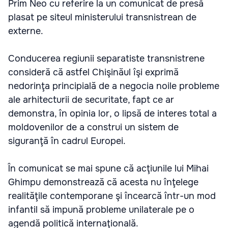
Prim Neo cu referire la un comunicat de presă
plasat pe siteul ministerului transnistrean de
externe.
Conducerea regiunii separatiste transnistrene
consideră că astfel Chişinăul îşi exprimă
nedorinţa principială de a negocia noile probleme
ale arhitecturii de securitate, fapt ce ar
demonstra, în opinia lor, o lipsă de interes total a
moldovenilor de a construi un sistem de
siguranţă în cadrul Europei.
În comunicat se mai spune că acţiunile lui Mihai
Ghimpu demonstrează că acesta nu înţelege
realităţile contemporane şi încearcă într-un mod
infantil să impună probleme unilaterale pe o
agendă politică internaţională.