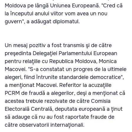
Moldova pe lângă Uniunea Europeană. "Cred că
la începutul anului viitor vom avea un nou
guvern", a adăugat diplomatul.
Un mesaj pozitiv a fost transmis şi de către
preşedinta Delegaţiei Parlamentului European
pentru relaţiile cu Republica Moldova, Monica
Macovei. "S-a constatat un progres de la ultimele
alegeri, fiind întrunite standardele democratice",
a menţionat Macovei. Referitor la acuzaţiile
PCRM de fraudă a alegerilor, deşi a menţionat că
acestea trebuie rezolvate de către Comisia
Electorală Centrală, deputata europeană a ţinut
să adauge că nu au fost raportate fraude de
către observatorii internaţionali.