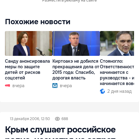
Разместить рекламу на сайте
Похожие новости
Санду анонсировала
Киртоакэ не добился
Стояногло:
меры по защите
прекращения дела от
Ответственность
детей от рисков
2015 года: Спасибо,
начинается с
соцсетей
дорогая власть
руководства - ил
начинается вовсе
вчера
вчера
2 дня назад
13 декабря 2006, 12:50
688
Крым слушает российское