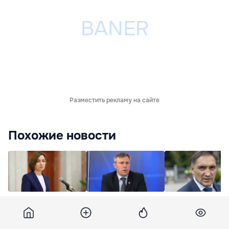
Разместить рекламу на сайте
Похожие новости
Санду анонсировала
Киртоакэ не добился
Стояногло:
меры по защите
прекращения дела от
Ответственность
детей от рисков
2015 года: Спасибо,
начинается с
соцсетей
дорогая власть
руководства - ил