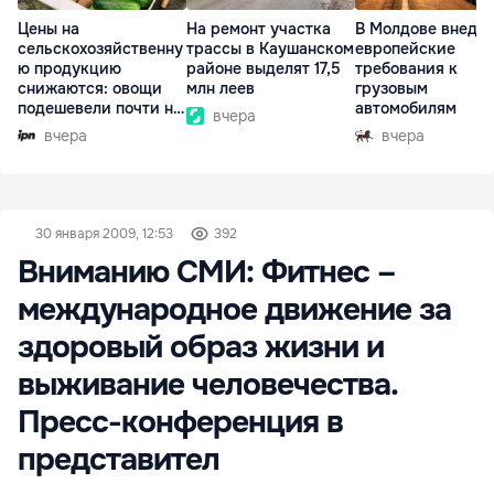
Цены на
На ремонт участка
В Молдове внедр
сельскохозяйственну
трассы в Каушанском
европейские
ю продукцию
районе выделят 17,5
требования к
снижаются: овощи
млн леев
грузовым
подешевели почти на
автомобилям
вчера
30%
вчера
вчера
30 января 2009, 12:53
392
Вниманию СМИ: Фитнес –
международное движение за
здоровый образ жизни и
выживание человечества.
Пресс-конференция в
представител