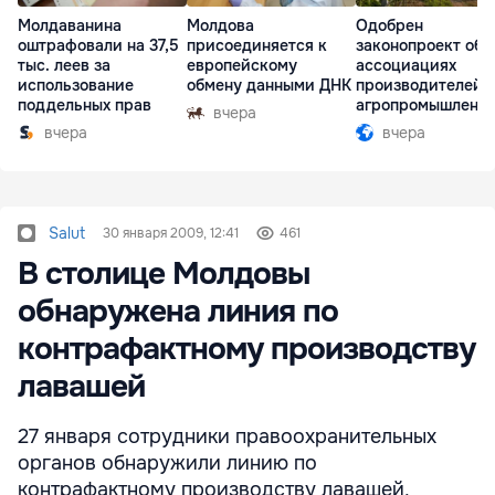
Молдаванина
Молдова
Одобрен
оштрафовали на 37,5
присоединяется к
законопроект об
тыс. леев за
европейскому
ассоциациях
использование
обмену данными ДНК
производителей 
поддельных прав
агропромышленн
вчера
комплексе
вчера
вчера
Salut
30 января 2009, 12:41
461
В столице Молдовы
обнаружена линия по
контрафактному производству
лавашей
27 января сотрудники правоохранительных
органов обнаружили линию по
контрафактному производству лавашей,