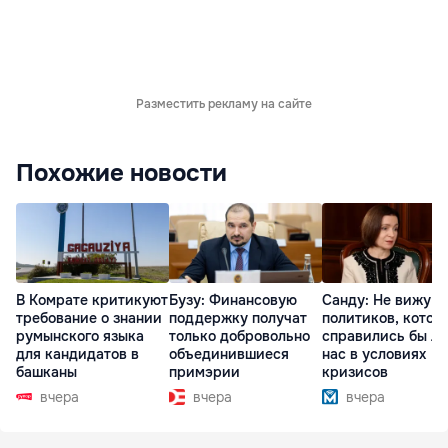
Разместить рекламу на сайте
Похожие новости
В Комрате критикуют
Бузу: Финансовую
Санду: Не вижу
требование о знании
поддержку получат
политиков, котор
румынского языка
только добровольно
справились бы л
для кандидатов в
объединившиеся
нас в условиях
башканы
примэрии
кризисов
вчера
вчера
вчера