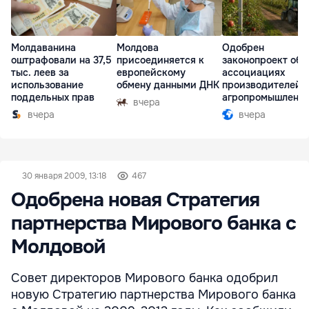
Молдаванина
Молдова
Одобрен
оштрафовали на 37,5
присоединяется к
законопроект об
тыс. леев за
европейскому
ассоциациях
использование
обмену данными ДНК
производителей 
поддельных прав
агропромышленн
вчера
комплексе
вчера
вчера
30 января 2009, 13:18
467
Одобрена новая Стратегия
партнерства Мирового банка с
Молдовой
Совет директоров Мирового банка одобрил
новую Стратегию партнерства Мирового банка