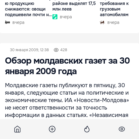
ю продукцию
районе выделят 17,5
требования к
снижаются: овощи
млн леев
грузовым
подешевели почти на
автомобилям
вчера
30%
вчера
вчера
30 января 2009, 12:38
428
Обзор молдавских газет за 30
января 2009 года
Молдавские газеты публикуют в пятницу, 30
января, следующие статьи на политические и
экономические темы. ИА «Новости-Молдова»
не несет ответственности за точность
информации в данных статьях. «Независимая
Молдова» www.nm.md - Полет над гнездом
«бабочек» - Политический комментарий. - Все
лауреаты заслуживают признательности –