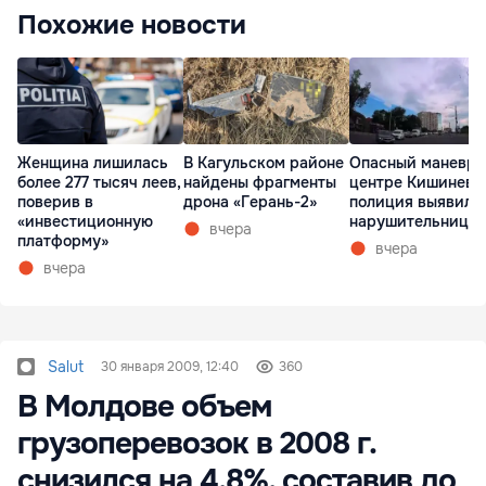
Похожие новости
Женщина лишилась
В Кагульском районе
Опасный маневр 
более 277 тысяч леев,
найдены фрагменты
центре Кишинева
поверив в
дрона «Герань-2»
полиция выявила
«инвестиционную
нарушительницу
вчера
платформу»
вчера
вчера
Salut
30 января 2009, 12:40
360
В Молдове объем
грузоперевозок в 2008 г.
снизился на 4,8%, составив до