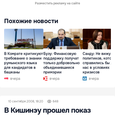
Разместить рекламу на сайте
Похожие новости
В Комрате критикуют
Бузу: Финансовую
Санду: Не вижу
требование о знании
поддержку получат
политиков, котор
румынского языка
только добровольно
справились бы л
для кандидатов в
объединившиеся
нас в условиях
башканы
примэрии
кризисов
вчера
вчера
вчера
10 сентября 2008, 18:20
648
В Кишинэу прошел показ