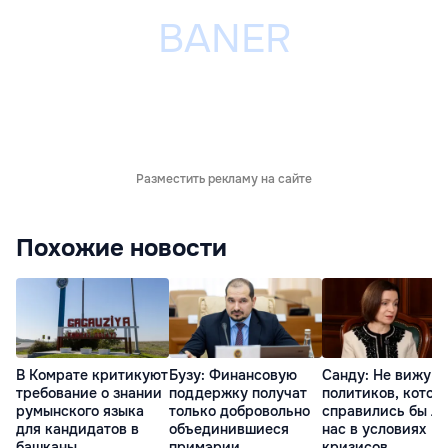
Разместить рекламу на сайте
Похожие новости
В Комрате критикуют
Бузу: Финансовую
Санду: Не вижу
требование о знании
поддержку получат
политиков, котор
румынского языка
только добровольно
справились бы л
для кандидатов в
объединившиеся
нас в условиях
башканы
примэрии
кризисов