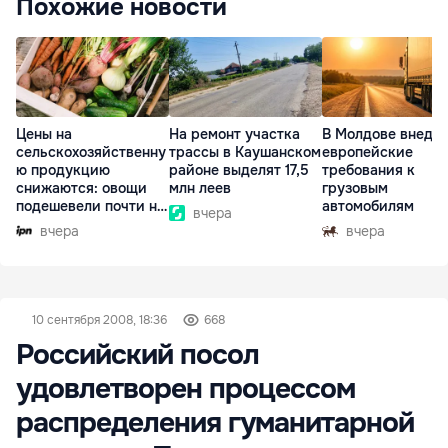
Похожие новости
Цены на
На ремонт участка
В Молдове внедр
сельскохозяйственну
трассы в Каушанском
европейские
ю продукцию
районе выделят 17,5
требования к
снижаются: овощи
млн леев
грузовым
подешевели почти на
автомобилям
вчера
30%
вчера
вчера
10 сентября 2008, 18:36
668
Российский посол
удовлетворен процессом
распределения гуманитарной