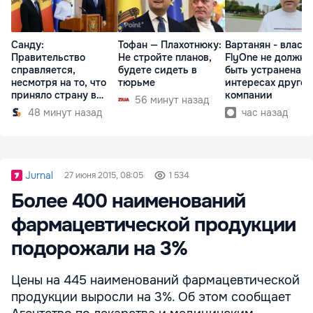
Санду:
Тофан — Плахотнюку:
Вартанян - властя
Правительство
Не стройте планов,
FlyOne не должна
справляется,
будете сидеть в
быть устранена в
несмотря на то, что
тюрьме
интересах другой
приняло страну в
компании
56 минут назад
разгар кризиса
48 минут назад
час назад
Jurnal
27 июня 2015, 08:05
1 534
Более 400 наименований
фармацевтической продукции
подорожали на 3%
Цены на 445 наименований фармацевтической
продукции выросли на 3%. Об этом сообщает