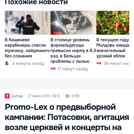
Похожие новости
В Кишиневе
В столице уровень
В текущем году
карабинеры спасли
формальдегида
Молдова ожидает
мужчину, найденного
превысил норму в 8,5
значительный
без сознания
раз, в Бельцах
урожай яблок
проблемы с пылью
4 минуты назад
39 минут наза
17 минут назад
Jurnal
27 июня 2015, 08:12
3 165
Promo-Lex о предвыборной
кампании: Потасовки, агитация
возле церквей и концерты на