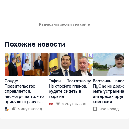
Разместить рекламу на сайте
Похожие новости
Санду:
Тофан — Плахотнюку:
Вартанян - властя
Правительство
Не стройте планов,
FlyOne не должна
справляется,
будете сидеть в
быть устранена в
несмотря на то, что
тюрьме
интересах другой
приняло страну в
компании
56 минут назад
разгар кризиса
48 минут назад
час назад