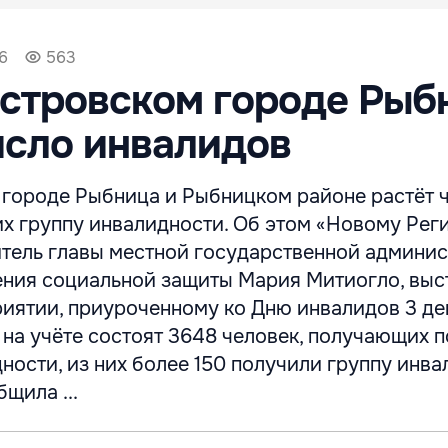
6
563
стровском городе Рыб
исло инвалидов
 городе Рыбница и Рыбницком районе растёт 
х группу инвалидности. Об этом «Новому Рег
тель главы местной государственной админис
ения социальной защиты Мария Митиогло, выс
иятии, приуроченному ко Дню инвалидов 3 де
на учёте состоят 3648 человек, получающих 
ности, из них более 150 получили группу инва
щила ...