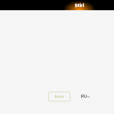
⌵
RU
Войти