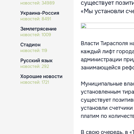
существует позити
новостей:
34989
«Мы установли сче
Украина-Россия
новостей:
8491
Землетрясение
новостей:
1009
Власти Тирасполя н
Стадион
новостей:
119
каждый лифт города
администрации прид
Русский язык
новостей:
292
занимающейся реф
Хорошие новости
новостей:
1721
Муниципальные влас
установленным тира
существует позитив
установли счетчики
платим по количест
В свою очередь, в «