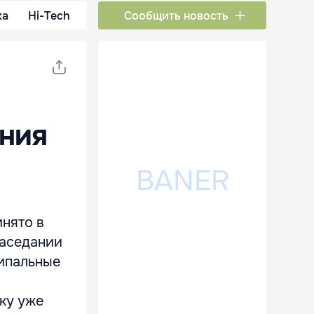
ка
Hi-Tech
Сообщить новость
ения
инято в
заседании
ипальные
ку уже