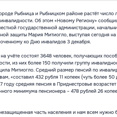
ороде Рыбница и Рыбницком районе растёт число 
инвалидности. Об этом «Новому Региону» сообщи
местной государственной администрации, начальн
ной защиты Мария Митиогло, выступая сегодня на
оченному ко Дню инвалидов 3 декабря.
 на учёте состоят 3648 человек, получающих посо
ости, из них более 150 получили группу инвалидно
щила Митиогло. Средний размер пенсий по инвали
овам, «составил 432 рубля 11 копеек (чуть более 50
07 году средняя пенсия в Приднестровье возрастет
ного минимума пенсионера – 478 рублей 26 копее
незащищенная часть населения и нам всем нужно 