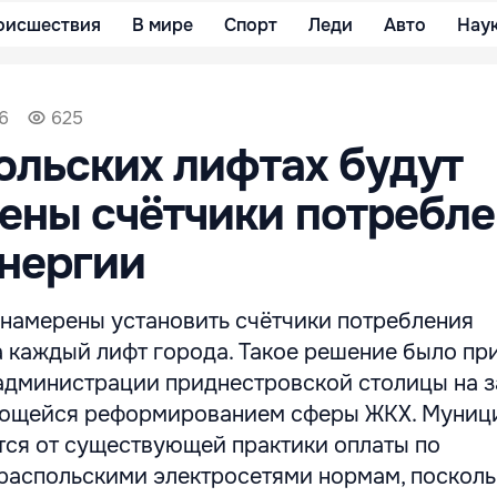
оисшествия
В мире
Спорт
Леди
Авто
Нау
6
625
ольских лифтах будут
ены счётчики потребл
нергии
 намерены установить счётчики потребления
 каждый лифт города. Такое решение было пр
администрации приднестровской столицы на 
ающейся реформированием сферы ЖКХ. Муниц
тся от существующей практики оплаты по
распольскими электросетями нормам, посколь