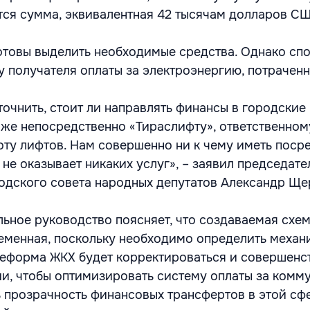
тся сумма, эквивалентная 42 тысячам долларов С
отовы выделить необходимые средства. Однако сп
у получателя оплаты за электроэнергию, потрачен
очнить, стоит ли направлять финансы в городские
и же непосредственно «Тираслифту», ответственном
ту лифтов. Нам совершенно ни к чему иметь поср
не оказывает никаких услуг», – заявил председате
одского совета народных депутатов Александр Ще
ьное руководство поясняет, что создаваемая схе
еменная, поскольку необходимо определить механ
реформа ЖКХ будет корректироваться и совершенс
и, чтобы оптимизировать систему оплаты за комм
ь прозрачность финансовых трансфертов в этой сф