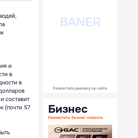
людей,
ла
ик
бия и
сти в
дности в
Разместить рекламу на сайте
 долларов
 и составит
Бизнес
к (почти 57
Разместить бизнес-новость
быть