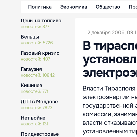
Политика
Экономика
Общество
Пр
Цены на топливо
новостей:
377
2 декабря 2006, 09:1
Бельцы
В тирасп
новостей:
5726
Газовый кризис
установл
новостей:
407
электроэ
Гагаузия
новостей:
10842
Кишинев
Власти Тирасполя
новостей:
771
электроэнергии на
ДТП в Молдове
государственной 
новостей:
7823
комиссии, заним
Нет войне
власти отказываю
новостей:
131
установленным ти
Приднестровье