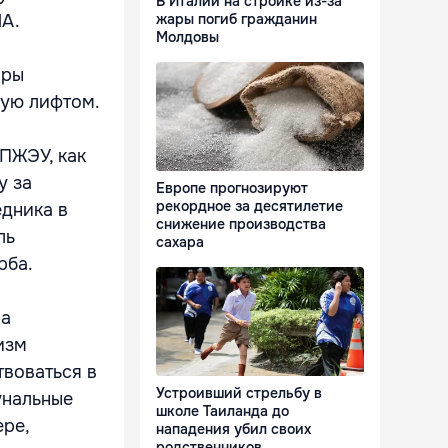
В Италии на стройке из-за
ША.
жары погиб гражданин
Молдовы
оры
ную лифтом.
 ПЖЭУ, как
у за
Европе прогнозируют
рекордное за десятилетие
едника в
снижение производства
ль
сахара
рба.
ма
изм
твоваться в
Устроивший стрельбу в
унальные
школе Таиланда до
ере,
нападения убил своих
родственников