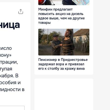
Минфин предлагает
повысить акциз на дизель
вдвое выше, чем на другие
ница
товары
число
иону»
Пенсионер в Приднестровье
трации,
задержал вора и привязал
тупая
его к столбу за кражу вина
кабря. В
пособия и
лидности в