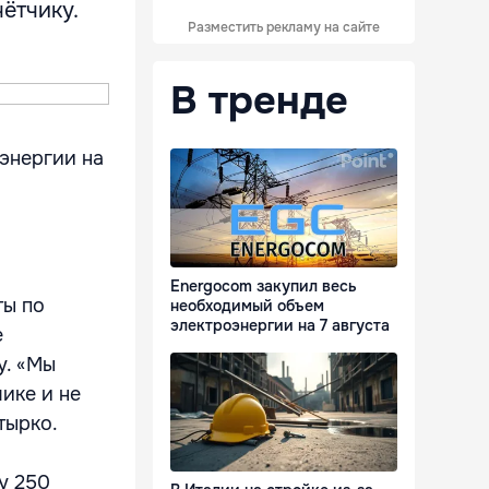
ётчику.
Разместить рекламу на сайте
В тренде
энергии на
Energocom закупил весь
ты по
необходимый объем
электроэнергии на 7 августа
е
у. «Мы
ике и не
тырко.
у 250