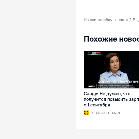
Нашли ошибку в тексте?
Вы
Похожие ново
Санду: Не думаю, что
получится повысить зар
с 1 сентября
7 часов назад