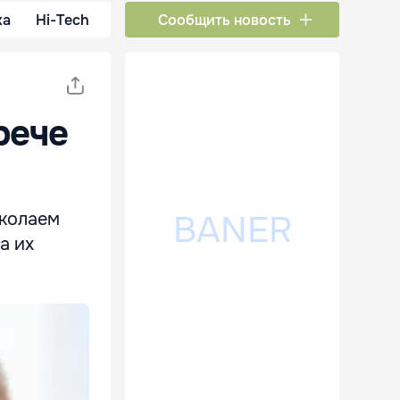
ка
Hi-Tech
Сообщить новость
рече
иколаем
а их