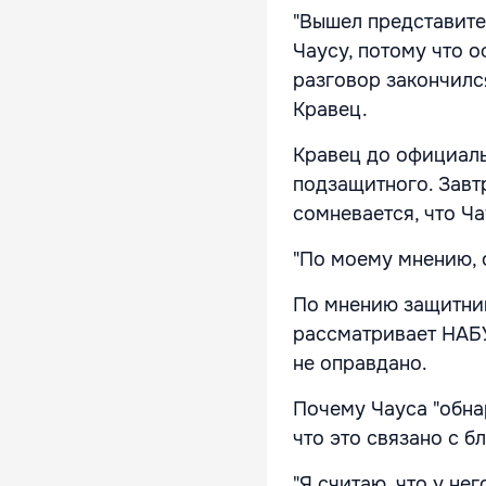
"Вышел представите
Чаусу, потому что 
разговор закончился
Кравец.
Кравец до официаль
подзащитного. Завт
сомневается, что Ч
"По моему мнению, о
По мнению защитник
рассматривает НАБУ
не оправдано.
Почему Чауса "обна
что это связано с 
"Я считаю, что у не