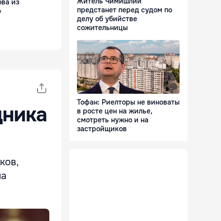
Житель Чимишлии
ва из
предстанет перед судом по
ю
делу об убийстве
сожительницы
Тофан: Риелторы не виноваты
дника
в росте цен на жилье,
смотреть нужно и на
застройщиков
ков,
на