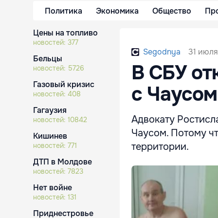
Политика
Экономика
Общество
Пр
Цены на топливо
новостей:
377
31 июля
Segodnya
Бельцы
В СБУ от
новостей:
5726
Газовый кризис
с Чаусом
новостей:
408
Гагаузия
Адвокату Ростисл
новостей:
10842
Чаусом. Потому чт
Кишинев
территории.
новостей:
771
ДТП в Молдове
новостей:
7823
Нет войне
новостей:
131
Приднестровье