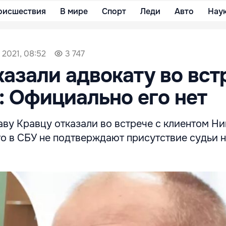
оисшествия
В мире
Спорт
Леди
Авто
Нау
 2021, 08:52
3 747
казали адвокату во вст
: Официально его нет
аву Кравцу отказали во встрече с клиентом Н
о в СБУ не подтверждают присутствие судьи н