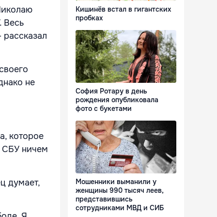
 Николаю
Кишинёв встал в гигантских
пробках
. Весь
– рассказал
своего
днако не
София Ротару в день
рождения опубликовала
фото с букетами
а, которое
в СБУ ничем
Мошенники выманили у
ц думает,
женщины 990 тысяч леев,
представившись
сотрудниками МВД и СИБ
боде. Я