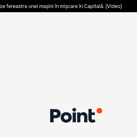
pe fereastra unei mașini în mișcare în Capitală. (Video)