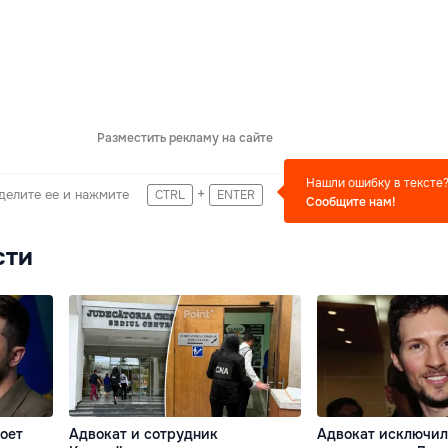
Разместить рекламу на сайте
Нашли ошибку в тексте
+
делите ее и нажмите
CTRL
ENTER
Сообщите нам!
сти
оет
Адвокат и сотрудник
Адвокат исключил