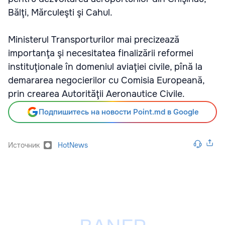
Bălţi, Mărculeşti şi Cahul.
Ministerul Transporturilor mai precizează
importanţa şi necesitatea finalizării reformei
instituţionale în domeniul aviaţiei civile, pînă la
demararea negocierilor cu Comisia Europeană,
prin crearea Autorităţii Aeronautice Civile.
Подпишитесь на новости Point.md в Google
Источник
HotNews