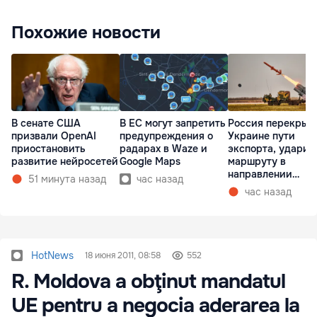
Похожие новости
В сенате США
В ЕС могут запретить
Россия перекрыв
призвали OpenAI
предупреждения о
Украине пути
приостановить
радарах в Waze и
экспорта, ударив
развитие нейросетей
Google Maps
маршруту в
направлении
51 минута назад
час назад
Молдовы
час назад
HotNews
18 июня 2011, 08:58
552
R. Moldova a obţinut mandatul
UE pentru a negocia aderarea la