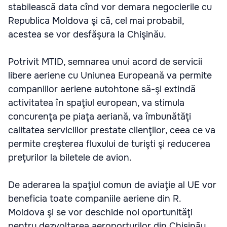
stabilească data cînd vor demara negocierile cu
Republica Moldova şi că, cel mai probabil,
acestea se vor desfăşura la Chişinău.
Potrivit MTID, semnarea unui acord de servicii
libere aeriene cu Uniunea Europeană va permite
companiilor aeriene autohtone să-şi extindă
activitatea în spaţiul european, va stimula
concurenţa pe piaţa aeriană, va îmbunătăţi
calitatea serviciilor prestate clienţilor, ceea ce va
permite creşterea fluxului de turişti şi reducerea
preţurilor la biletele de avion.
De aderarea la spaţiul comun de aviaţie al UE vor
beneficia toate companiile aeriene din R.
Moldova şi se vor deschide noi oportunităţi
pentru dezvoltarea aeroporturilor din Chişinău,