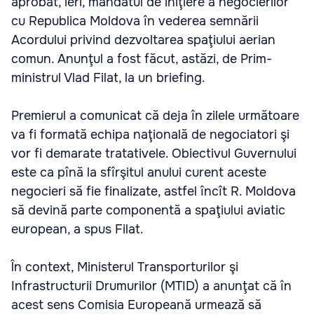
aprobat, ieri, mandatul de iniţiere a negocierilor
cu Republica Moldova în vederea semnării
Acordului privind dezvoltarea spaţiului aerian
comun. Anunţul a fost făcut, astăzi, de Prim-
ministrul Vlad Filat, la un briefing.
Premierul a comunicat că deja în zilele următoare
va fi formată echipa naţională de negociatori şi
vor fi demarate tratativele. Obiectivul Guvernului
este ca pînă la sfîrşitul anului curent aceste
negocieri să fie finalizate, astfel încît R. Moldova
să devină parte componentă a spaţiului aviatic
european, a spus Filat.
În context, Ministerul Transporturilor şi
Infrastructurii Drumurilor (MTID) a anunţat că în
acest sens Comisia Europeană urmează să