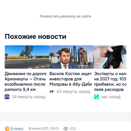
Разместить рекламу на сайте
Похожие новости
Движение по дороге
Василе Костюк ищет
Эксперты о налог
Арионешты — Отачь
инвесторов для
на 2027 год: 103 л
возобновлено после
Молдовы в Абу-Даби
прибавки, но сот
ремонта 9,4 км
леев расходов
43 минуты назад
34 минуты назад
час назад
Enews
18 июня 2011, 09:01
423