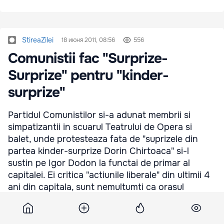
StireaZilei
18 июня 2011, 08:56
556
Comunistii fac "Surprize-
Surprize" pentru "kinder-
surprize"
Partidul Comunistilor si-a adunat membrii si
simpatizantii in scuarul Teatrului de Opera si
balet, unde protesteaza fata de "suprizele din
partea kinder-surprize Dorin Chirtoaca" si-l
sustin pe Igor Dodon la functai de primar al
capitalei. Ei critica "actiunile liberale" din ultimii 4
ani din capitala, sunt nemultumti ca orasul
Chisinau este condus de "un cetetan al
Romaniei", care in afara de "surprize neplacute"
nu face latceva. "Chirtoaca nu e in stare sa faca