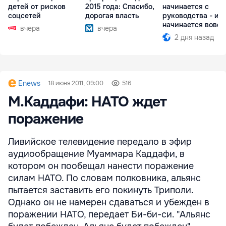
детей от рисков
2015 года: Спасибо,
начинается с
соцсетей
дорогая власть
руководства - ил
начинается вовсе
вчера
вчера
2 дня назад
Enews
18 июня 2011, 09:00
516
М.Каддафи: НАТО ждет
поражение
Ливийское телевидение передало в эфир
аудиообращение Муаммара Каддафи, в
котором он пообещал нанести поражение
силам НАТО. По словам полковника, альянс
пытается заставить его покинуть Триполи.
Однако он не намерен сдаваться и убежден в
поражении НАТО, передает Би-би-си. "Альянс