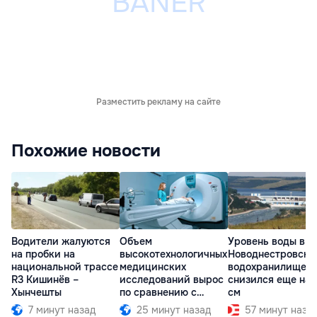
Разместить рекламу на сайте
Похожие новости
Водители жалуются
Объем
Уровень воды в
на пробки на
высокотехнологичных
Новоднестровско
национальной трассе
медицинских
водохранилище
R3 Кишинёв –
исследований вырос
снизился еще на 
Хынчешты
по сравнению с
см
прошлым годом
7 минут назад
25 минут назад
57 минут наза