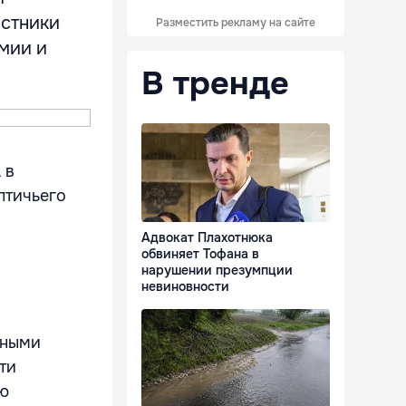
астники
Разместить рекламу на сайте
мии и
В тренде
 в
птичьего
Адвокат Плахотнюка
обвиняет Тофана в
нарушении презумпции
невиновности
нными
ти
ию