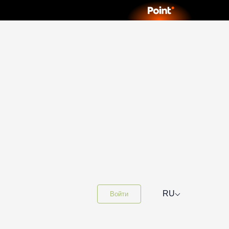
⌵
RU
Войти