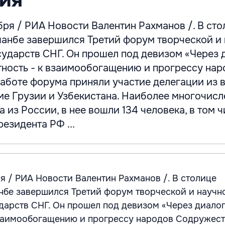
ря / РИА Новости Валентин Рахманов /. В сто
анбе завершился Третий форум творческой и
сударств СНГ. Он прошел под девизом «Через 
тность - к взаимообогащению и прогрессу на
аботе форума приняли участие делегации из в
ме Грузии и Узбекистана. Наиболее многочисл
 из России, в нее вошли 134 человека, в том ч
езидента РФ ...
я / РИА Новости Валентин Рахманов /. В столице
бе завершился Третий форум творческой и научн
дарств СНГ. Он прошел под девизом «Через диалог
взаимообогащению и прогрессу народов Содружест