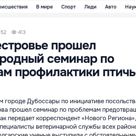
оисшествия
В мире
Спорт
Леди
Авто
Нау
:52
413
естровье прошел
родный семинар по
м профилактики птичь
м городе Дубоссары по инициативе посольст
ва прошел семинар по проблемам предотвра
Как передает корреспондент «Нового Региона»,
специалисты ветеринарной службы всех район
олгарские ученые выступили с обстоятельным