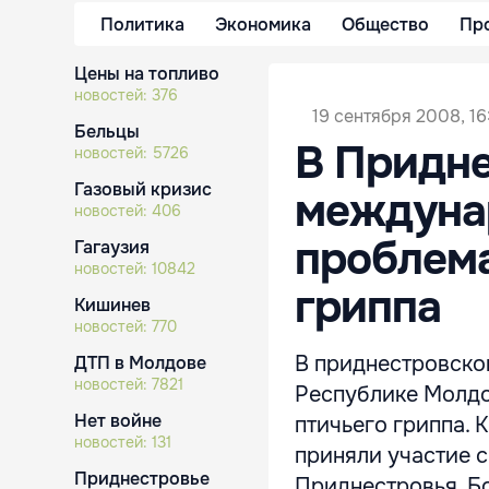
Политика
Экономика
Общество
Пр
Цены на топливо
новостей:
376
19 сентября 2008, 16
Бельцы
В Придн
новостей:
5726
Газовый кризис
междуна
новостей:
406
проблема
Гагаузия
новостей:
10842
гриппа
Кишинев
новостей:
770
В приднестровско
ДТП в Молдове
новостей:
7821
Республике Молдо
Нет войне
птичьего гриппа. 
новостей:
131
приняли участие 
Приднестровье
Приднестровья. Б