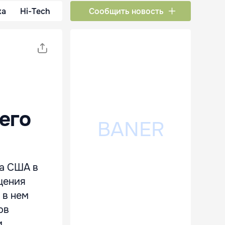
ка
Hi-Tech
Сообщить новость
его
ва США в
щения
 в нем
ов
и