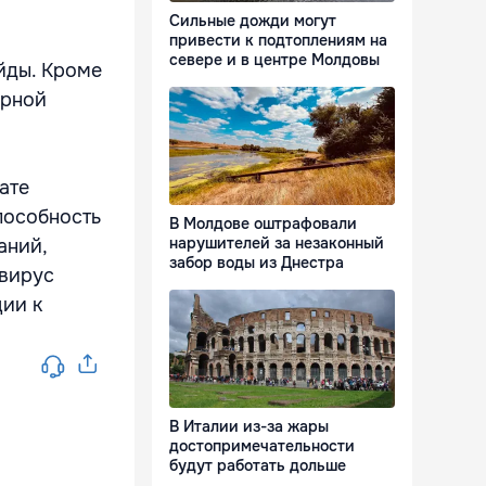
Сильные дожди могут
привести к подтоплениям на
севере и в центре Молдовы
йды. Кроме
арной
ате
пособность
В Молдове оштрафовали
нарушителей за незаконный
аний,
забор воды из Днестра
 вирус
ции к
В Италии из-за жары
достопримечательности
будут работать дольше