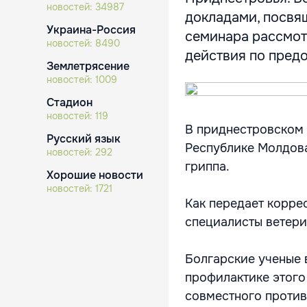
новостей:
34987
докладами, посвя
Украина-Россия
семинара рассмот
новостей:
8490
действия по пред
Землетрясение
новостей:
1009
Стадион
новостей:
119
В приднестровском 
Русский язык
Республике Молдов
новостей:
292
гриппа.
Хорошие новости
новостей:
1721
Как передает корре
специалисты ветери
Болгарские ученые 
профилактике этого
совместного проти