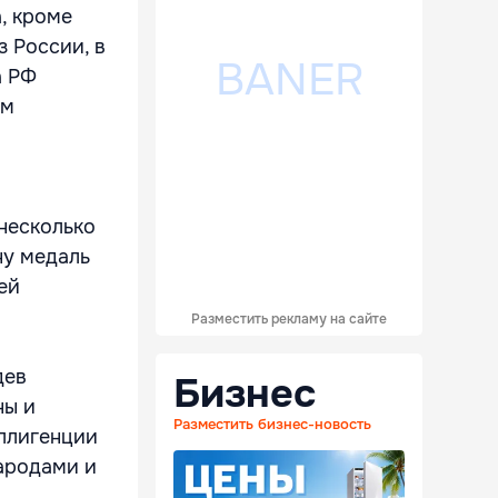
, кроме
з России, в
а РФ
ам
несколько
ну медаль
ей
Разместить рекламу на сайте
дев
Бизнес
ны и
Разместить бизнес-новость
ллигенции
ародами и