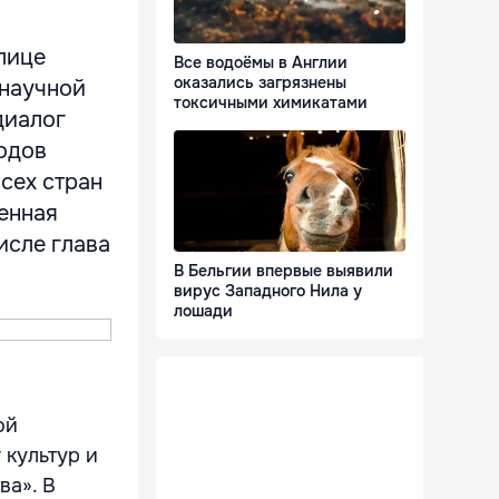
лице
Все водоёмы в Англии
оказались загрязнены
 научной
токсичными химикатами
диалог
родов
сех стран
енная
исле глава
В Бельгии впервые выявили
вирус Западного Нила у
лошади
ой
 культур и
ва». В