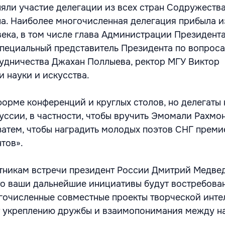
яли участие делегации из всех стран Содружества
на. Наиболее многочисленная делегация прибыла и
века, в том числе глава Администрации Президент
пециальный представитель Президента по вопрос
удничества Джахан Поллыева, ректор МГУ Виктор
 науки и искусства.
орме конференций и круглых столов, но делегаты 
уссии, в частности, чтобы вручить Эмомали Рахмо
затем, чтобы наградить молодых поэтов СНГ преми
тов».
тникам встречи президент России Дмитрий Медве
что ваши дальнейшие инициативы будут востребова
гочисленные совместные проекты творческой инте
т укреплению дружбы и взаимопонимания между н