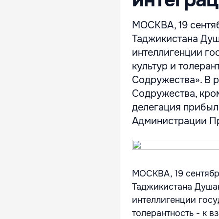
МОСКВА, 19 сентяб
Таджикистана Душ
интеллигенции го
культур и толеран
Содружества». В р
Содружества, кро
делегация прибыла
Администрации Пр
МОСКВА, 19 сентябр
Таджикистана Душан
интеллигенции госу
толерантность - к 