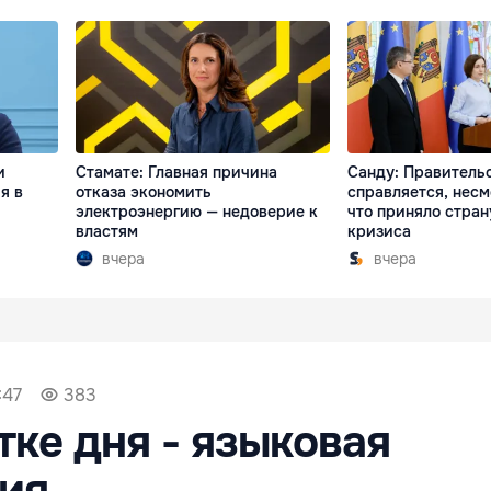
и
Стамате: Главная причина
Санду: Правитель
я в
отказа экономить
справляется, несм
электроэнергию — недоверие к
что приняло стран
властям
кризиса
вчера
вчера
:47
383
тке дня - языковая
ия