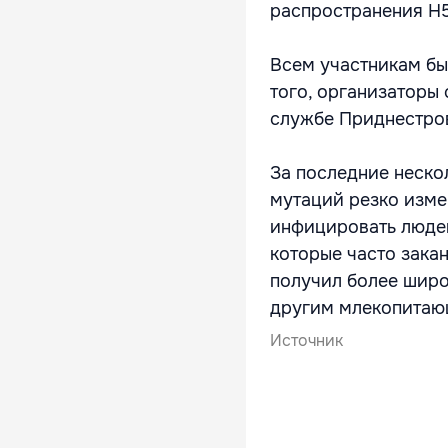
распространения H5
Всем участникам бы
того, организаторы
службе Приднестров
За последние нескол
мутаций резко изме
инфицировать людей
которые часто зака
получил более широ
другим млекопитающ
Источник