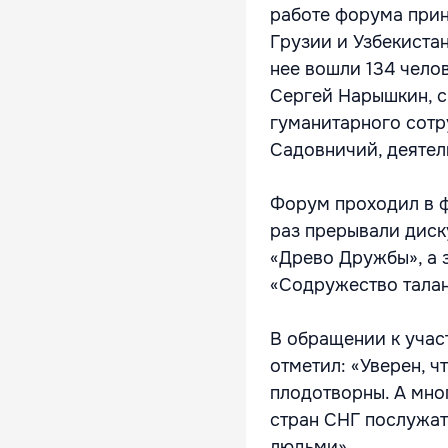
работе форума прин
Грузии и Узбекиста
нее вошли 134 чело
Сергей Нарышкин, с
гуманитарного сотр
Садовничий, деятели
Форум проходил в ф
раз прерывали диск
«Древо Дружбы», а 
«Содружество талан
В обращении к учас
отметил: «Уверен, 
плодотворны. А мно
стран СНГ послужа
людьми».