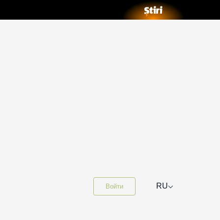
⌵
RU
Войти