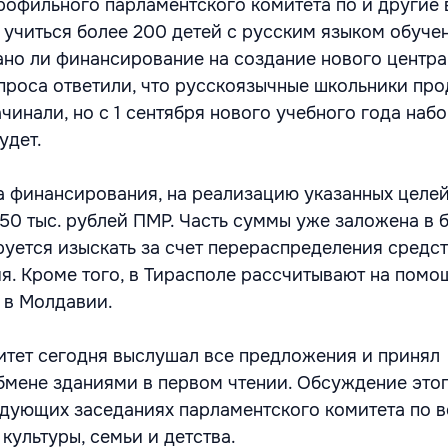
рофильного парламентского комитета по и другие 
т учиться более 200 детей с русским языком обуче
ано ли финансирование на создание нового центра
роса ответили, что русскоязычные школьники пр
ачинали, но с 1 сентября нового учебного года набо
удет.
а финансирования, на реализацию указанных целе
50 тыс. рублей ПМР. Часть суммы уже заложена в 
руется изыскать за счет перераспределения средст
я. Кроме того, в Тирасполе рассчитывают на помо
 в Молдавии.
тет сегодня выслушал все предложения и принял
бмене зданиями в первом чтении. Обсуждение это
дующих заседаниях парламентского комитета по 
 культуры, семьи и детства.