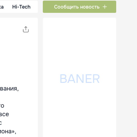
ка
Hi-Tech
Сообщить новость
вания,
го
все
с
она»,