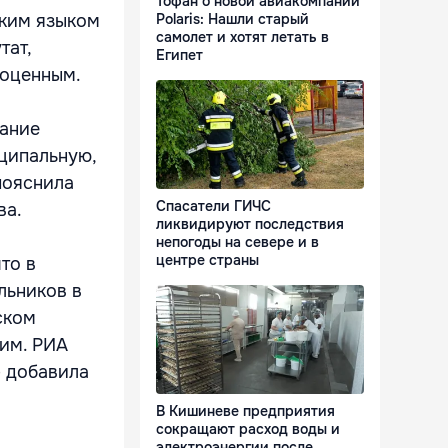
Тофан о новой авиакомпании
ским языком
Polaris: Нашли старый
самолет и хотят летать в
тат,
Египет
ноценным.
дание
ципальную,
пояснила
Спасатели ГИЧС
ва.
ликвидируют последствия
непогоды на севере и в
центре страны
то в
льников в
ском
рим. РИА
– добавила
В Кишиневе предприятия
сокращают расход воды и
электроэнергии после