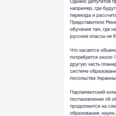
Однако депутатов п
например, где буду
переезда и рассчит
Представители Минп
обучение там, где н
русские классы не б
Что касается объем
потребуется около 1
другую часть плани
системе образовани
посольства Украины
Парламентский коми
постановление об о
продолжится на сле
образования, науки,