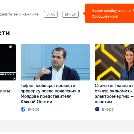
Нашли ошибку в тексте
+
делите ее и нажмите
CTRL
ENTER
Сообщите нам!
сти
Тофан пообещал провести
Стамате: Главная 
платы
проверку после появления в
отказа экономить
Молдове представителя
электроэнергию —
Южной Осетии
властям
вчера
вчера