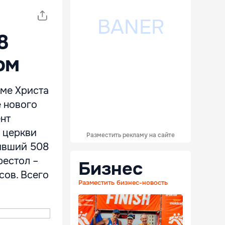
8
ом
аме Христа
е нового
нт
 церкви
Разместить рекламу на сайте
ивший 508
рестол –
Бизнес
сов. Всего
Разместить бизнес-новость