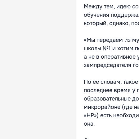
Между тем, идею со
обучения поддержал
который, однако, п
«Мы передаем из му
школы №1 и хотим п
а не в оперативное 
зампредседателя го
По ее словам, такое
последнее время у 
образовательные до
микрорайоне (где н
«НР») есть необход
она.