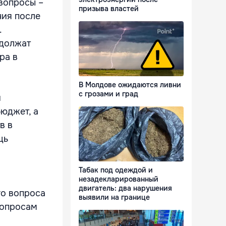
вопросы –
призыва властей
ния после
.
одолжат
ра в
В Молдове ожидаются ливни
с грозами и град
й
бюджет, а
в в
щь
Табак под одеждой и
незадекларированный
двигатель: два нарушения
го вопроса
выявили на границе
вопросам