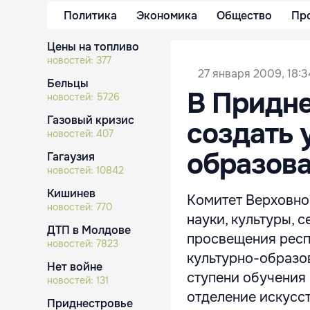
Политика
Экономика
Общество
Пр
Цены на топливо
новостей:
377
27 января 2009, 18:3
Бельцы
В Придне
новостей:
5726
Газовый кризис
создать 
новостей:
407
образов
Гагаузия
новостей:
10842
Кишинев
Комитет Верховно
новостей:
770
науки, культуры, 
ДТП в Молдове
просвещения респ
новостей:
7823
культурно-образов
Нет войне
ступени обучения
новостей:
131
отделение искусст
Приднестровье