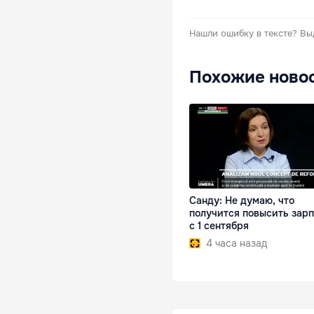
Нашли ошибку в тексте?
Вы
Похожие ново
Санду: Не думаю, что
получится повысить зар
с 1 сентября
4 часа назад