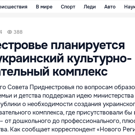
оисшествия
В мире
Спорт
Леди
Авто
Нау
4
388
стровье планируется
украинский культурно-
ательный комплекс
го Совета Приднестровья по вопросам образо
семьи и детства поддержал идею министерства
ублики о необходимости создания украинско
ательного комплекса, где присутствовали бы 
 – от дошкольного до профессионального, плю
ва. Как сообщает корреспондент «Нового Реги