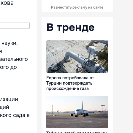
шкова
Разместить рекламу на сайте
В тренде
 науки,
я
вательного
ного до
Европа потребовала от
Турции подтверждать
происхождение газа
низации
ющий
кого сада в