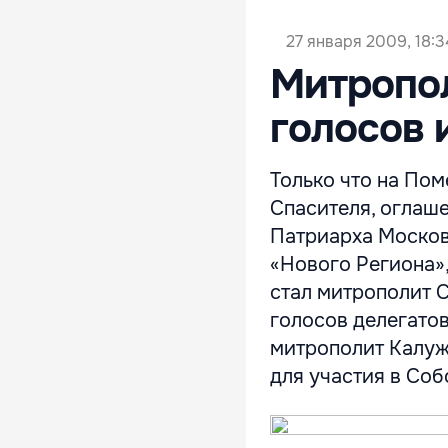
27 января 2009, 18:3
Митропол
голосов 
Только что на По
Спасителя, оглаше
Патриарха Москов
«Нового Региона»
стал митрополит 
голосов делегато
митрополит Калуж
для участия в Собо