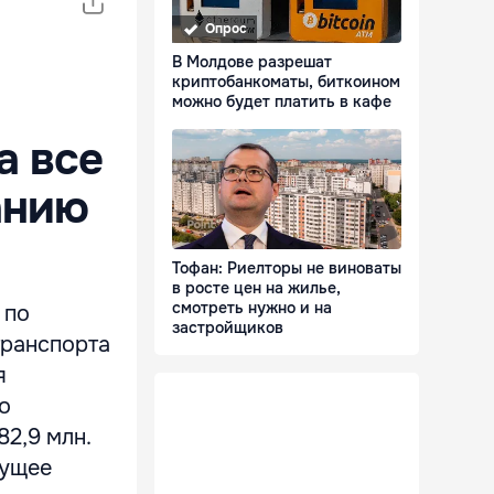
Опрос
В Молдове разрешат
криптобанкоматы, биткоином
можно будет платить в кафе
а все
анию
Тофан: Риелторы не виноваты
в росте цен на жилье,
смотреть нужно и на
 по
застройщиков
транспорта
я
о
82,9 млн.
кущее