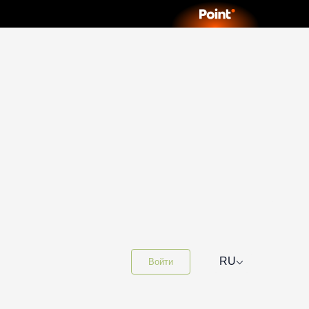
⌵
RU
Войти