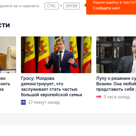
Нашли ошибку в тексте
+
делите ее и нажмите
CTRL
ENTER
Сообщите нам!
сти
жен
Гросу: Молдова
Лупу о решении су
роить
демонстрирует, что
Возиян: Она любой
ва
заслуживает стать частью
представить себя
большой европейской семьи
3 часа назад
27 минут назад