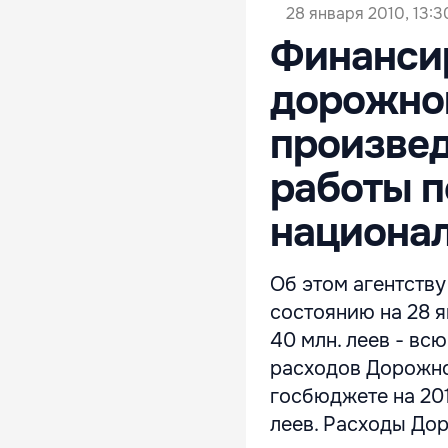
28 января 2010, 13:3
Финанси
дорожног
произвед
работы п
национа
Об этом агентству
состоянию на 28 
40 млн. леев - в
расходов Дорожног
госбюджете на 201
леев. Расходы До