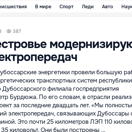
оисшествия
В мире
Спорт
Леди
Авто
Нау
8
387
естровье модернизиру
ектропередач
дубоссарские энергетики провели большую ра
ргетических транспортных систем республики
 Дубоссарского филиала госпредприятия
тр Бурдюжа. По его словам, в отрасли реали
ект за последние двадцать лет. «Мы полност
ний электропередач, связывающих Дубоссары 
иной. Это почти 25 километров ЛЭП 110 килово
35 киловольт. Они были построены ...