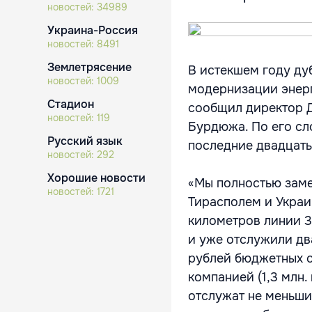
новостей:
34989
Украина-Россия
новостей:
8491
Землетрясение
В истекшем году ду
новостей:
1009
модернизации энерг
Стадион
сообщил директор 
новостей:
119
Бурдюжа. По его сл
Русский язык
последние двадцать 
новостей:
292
Хорошие новости
«Мы полностью заме
новостей:
1721
Тирасполем и Украин
километров линии 3
и уже отслужили два
рублей бюджетных с
компанией (1,3 млн.
отслужат не меньши