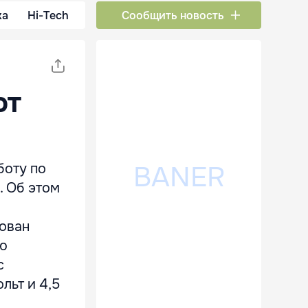
ка
Hi-Tech
Сообщить новость
ют
боту по
. Об этом
зован
ью
с
льт и 4,5