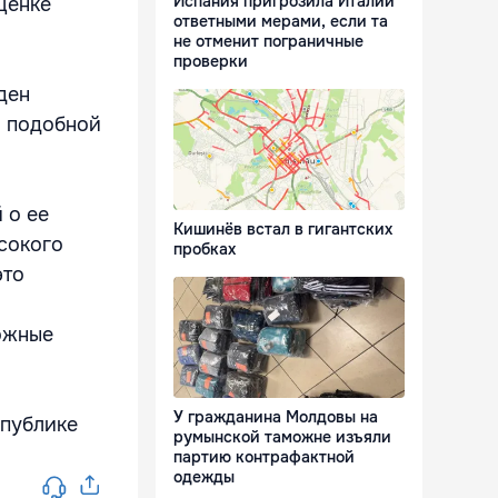
Испания пригрозила Италии
ценке
ответными мерами, если та
не отменит пограничные
проверки
ден
й подобной
 о ее
Кишинёв встал в гигантских
сокого
пробках
это
ожные
У гражданина Молдовы на
спублике
румынской таможне изъяли
партию контрафактной
одежды