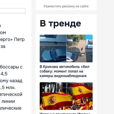
Разместить рекламу на сайте
В тренде
о
том
ерго» Петр
 за
убоссары с
В Крикова автомобиль сбил
собаку: момент попал на
 4,5
камеры видеонаблюдения
тому назад
,5 млн.
гетической
е линии
ллические