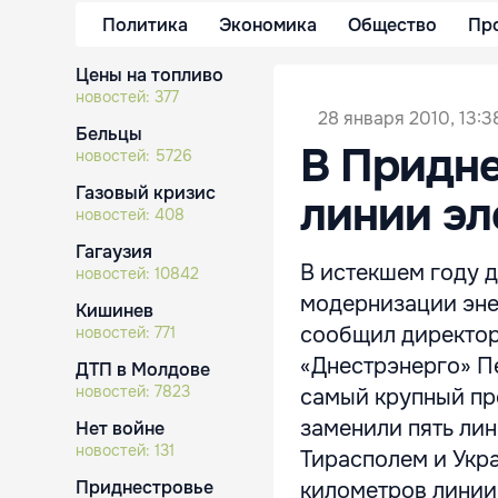
Политика
Экономика
Общество
Пр
Цены на топливо
новостей:
377
28 января 2010, 13:3
Бельцы
В Придн
новостей:
5726
Газовый кризис
линии эл
новостей:
408
Гагаузия
В истекшем году 
новостей:
10842
модернизации эне
Кишинев
сообщил директор
новостей:
771
«Днестрэнерго» Пе
ДТП в Молдове
новостей:
7823
самый крупный про
заменили пять ли
Нет войне
новостей:
131
Тирасполем и Укра
Приднестровье
километров линии 