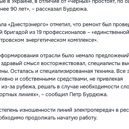
е в Украине, в отличие от «черных» простоят, по о
нее 90 лет», – рассказал Бурдюжа.
ла «Днестрэнерго» отметил, что ремонт был прове
 бригадой из 19 профессионалов – «единственно
тровском энергетическом комплексе».
еформирования отрасли было немало предложений
 здравый смысл восторжествовал, специалисты вы
ены. Осталась и специализированная техника. Все 
тивно и собственными средствами, не привлекая
 из-за рубежа, решать в случае необходимости сл
ортных линиях», – сообщил Петр Бурдюжа.
 степень изношенности линий электропередач в ре
еобходимо продолжать начатую работу.