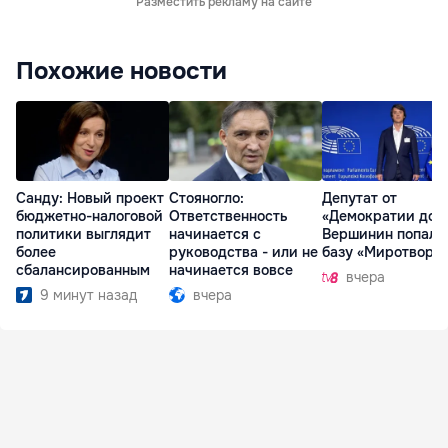
Разместить рекламу на сайте
Похожие новости
Санду: Новый проект
Стояногло:
Депутат от
бюджетно-налоговой
Ответственность
«Демократии дом
политики выглядит
начинается с
Вершинин попал 
более
руководства - или не
базу «Миротворц
сбалансированным
начинается вовсе
вчера
9 минут назад
вчера