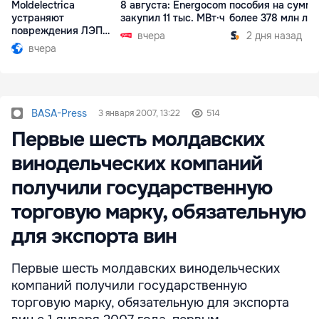
Moldelectrica
8 августа: Energocom
пособия на сумму
устраняют
закупил 11 тыс. МВт·ч
более 378 млн ле
повреждения ЛЭП
вчера
2 дня назад
Бельцы-Днестровск
вчера
BASA-Press
3 января 2007, 13:22
514
Первые шесть молдавских
винодельческих компаний
получили государственную
торговую марку, обязательную
для экспорта вин
Первые шесть молдавских винодельческих
компаний получили государственную
торговую марку, обязательную для экспорта