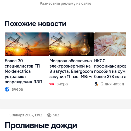
Разместить рекламу на сайте
Похожие новости
Более 30
Молдова обеспечена
НКСС
специалистов ГП
электроэнергией на
профинансирова
Moldelectrica
8 августа: Energocom
пособия на сумму
устраняют
закупил 11 тыс. МВт·ч
более 378 млн ле
повреждения ЛЭП
вчера
2 дня назад
Бельцы-Днестровск
вчера
3 января 2007, 13:12
582
Проливные дожди