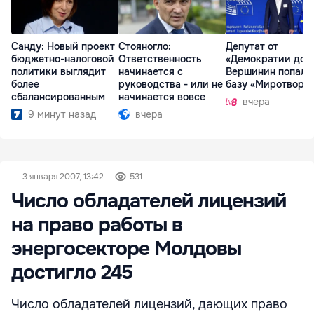
Санду: Новый проект
Стояногло:
Депутат от
бюджетно-налоговой
Ответственность
«Демократии дом
политики выглядит
начинается с
Вершинин попал 
более
руководства - или не
базу «Миротворц
сбалансированным
начинается вовсе
вчера
9 минут назад
вчера
3 января 2007, 13:42
531
Число обладателей лицензий
на право работы в
энергосекторе Молдовы
достигло 245
Число обладателей лицензий, дающих право