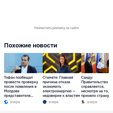
Разместить рекламу на сайте
Похожие новости
Тофан пообещал
Стамате: Главная
Санду:
провести проверку
причина отказа
Правительство
после появления в
экономить
справляется,
Молдове
электроэнергию —
несмотря на то, ч
представителя
недоверие к властям
приняло страну в
Южной Осетии
разгар кризиса
вчера
вчера
вчера