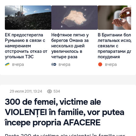
ЕК предостерегла
Нефтяное пятно у
В Британии более
Румынию в связи с
берегов Омана за
летальных исходо
намерением
несколько дней
связали с
отстрочить отказ от
увеличилось в
препаратами для
угольных ТЭС
четыре раза
похудения
вчера
вчера
вчера
29 июля 2011, 13:24
534
300 de femei, victime ale
VIOLENȚEI în familie, vor putea
începe propria AFACERE