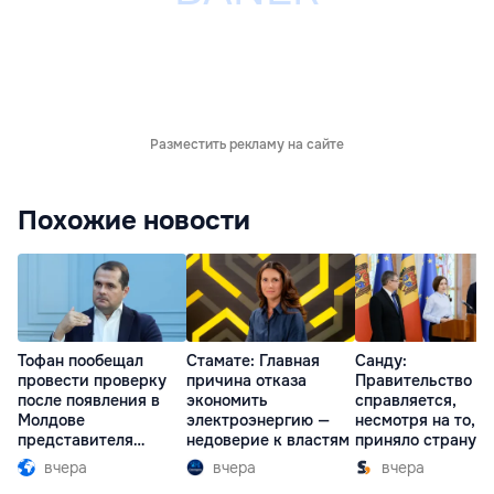
Разместить рекламу на сайте
Похожие новости
Тофан пообещал
Стамате: Главная
Санду:
провести проверку
причина отказа
Правительство
после появления в
экономить
справляется,
Молдове
электроэнергию —
несмотря на то, ч
представителя
недоверие к властям
приняло страну в
Южной Осетии
разгар кризиса
вчера
вчера
вчера