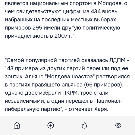
является национальным спортом в Молдове, о
чем свидетельствуют цифры: из 434 вновь
избранных на последних местных выборах
примаров 295 имели другую политическую
принадлежность в 2007 г.".
"Самой популярной партией оказалась ЛДПМ -
143 примара из других партий перешли под ее
зонтик. Альянс "Молдова ноастрэ" растворился
в партиях правящего альянса (66 примаров),
однако двое избрали ПКРМ, трое стали
независимыми, а один перешел в Национал-
либеральную партию", - отмечает Харя.
По его мнению, "привлекательность
парламентских партий сказала свое слово,