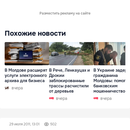
Разместить рекламу на сайте
Похожие новости
В Молдове расширят
В Рече, Ленкауцах и
В Украине задер
услуги электронного
Дрокии
гражданина
архива для бизнеса
заблокированные
Молдовы: помогал
трассы расчистили
банковским
вчера
от деревьев
мошенничеством 
Чехии
вчера
вчера
29 июля 2011, 13:01
502