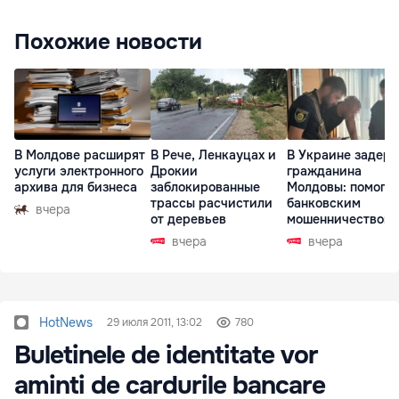
Похожие новости
В Молдове расширят
В Рече, Ленкауцах и
В Украине задер
услуги электронного
Дрокии
гражданина
архива для бизнеса
заблокированные
Молдовы: помогал
трассы расчистили
банковским
вчера
от деревьев
мошенничеством 
Чехии
вчера
вчера
HotNews
29 июля 2011, 13:02
780
Buletinele de identitate vor
aminti de cardurile bancare