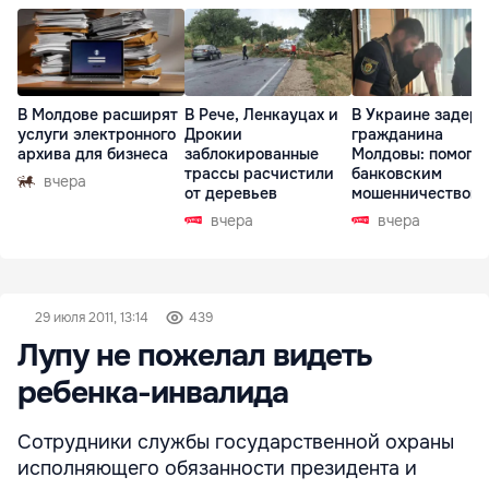
В Молдове расширят
В Рече, Ленкауцах и
В Украине задер
услуги электронного
Дрокии
гражданина
архива для бизнеса
заблокированные
Молдовы: помогал
трассы расчистили
банковским
вчера
от деревьев
мошенничеством 
Чехии
вчера
вчера
29 июля 2011, 13:14
439
Лупу не пожелал видеть
ребенка-инвалида
Сотрудники службы государственной охраны
исполняющего обязанности президента и