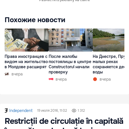
Разместить рекламу на сайте
Похожие новости
Права иностранцев с
После жалобы
На Днестре, Прут
видом на жительство
постоялицы в центре
малых реках
в Молдове расширят
Constructorul начали
сохраняется деф
проверку
воды
вчера
вчера
вчера
Independent
19 июля 2016, 11:02
1 312
Restricții de circulație în capitală