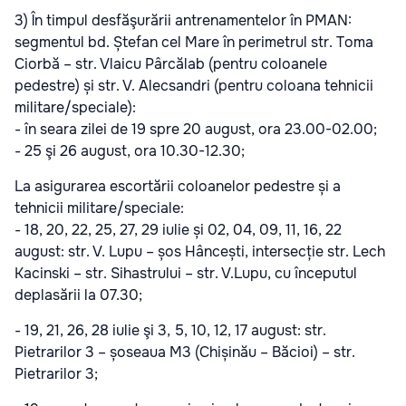
3) În timpul desfăşurării antrenamentelor în PMAN:
segmentul bd. Ștefan cel Mare în perimetrul str. Toma
Ciorbă – str. Vlaicu Pârcălab (pentru coloanele
pedestre) și str. V. Alecsandri (pentru coloana tehnicii
militare/speciale):
- în seara zilei de 19 spre 20 august, ora 23.00-02.00;
- 25 şi 26 august, ora 10.30-12.30;
La asigurarea escortării coloanelor pedestre și a
tehnicii militare/speciale:
- 18, 20, 22, 25, 27, 29 iulie și 02, 04, 09, 11, 16, 22
august: str. V. Lupu – șos Hâncești, intersecție str. Lech
Kacinski – str. Sihastrului – str. V.Lupu, cu începutul
deplasării la 07.30;
- 19, 21, 26, 28 iulie şi 3, 5, 10, 12, 17 august: str.
Pietrarilor 3 – șoseaua M3 (Chișinău – Băcioi) – str.
Pietrarilor 3;