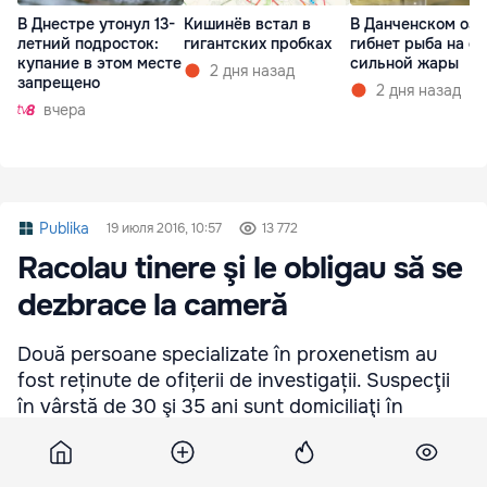
В Днестре утонул 13-
Кишинёв встал в
В Данченском озе
летний подросток:
гигантских пробках
гибнет рыба на ф
купание в этом месте
сильной жары
2 дня назад
запрещено
2 дня назад
вчера
Publika
19 июля 2016, 10:57
13 772
Racolau tinere şi le obligau să se
dezbrace la cameră
Două persoane specializate în proxenetism au
fost reținute de ofițerii de investigații. Suspecţii
în vârstă de 30 şi 35 ani sunt domiciliaţi în
municipiul Chişinău şi formează un cuplu.
Bărbatul a fost reţinut pentru 72 de ore.