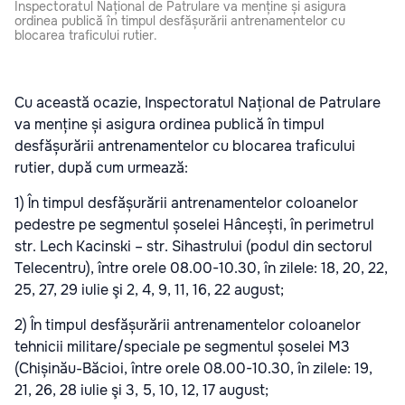
Inspectoratul Național de Patrulare va menține și asigura
ordinea publică în timpul desfășurării antrenamentelor cu
blocarea traficului rutier.
Cu această ocazie, Inspectoratul Național de Patrulare
va menține și asigura ordinea publică în timpul
desfășurării antrenamentelor cu blocarea traficului
rutier, după cum urmează:
1) În timpul desfășurării antrenamentelor coloanelor
pedestre pe segmentul șoselei Hâncești, în perimetrul
str. Lech Kacinski – str. Sihastrului (podul din sectorul
Telecentru), între orele 08.00-10.30, în zilele: 18, 20, 22,
25, 27, 29 iulie şi 2, 4, 9, 11, 16, 22 august;
2) În timpul desfășurării antrenamentelor coloanelor
tehnicii militare/speciale pe segmentul șoselei M3
(Chișinău-Băcioi, între orele 08.00-10.30, în zilele: 19,
21, 26, 28 iulie şi 3, 5, 10, 12, 17 august;