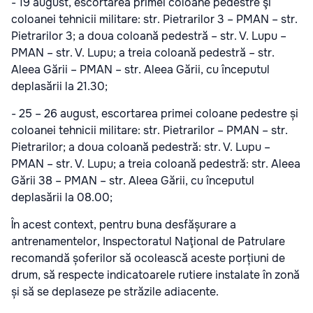
- 19 august, escortarea primei coloane pedestre şi
coloanei tehnicii militare: str. Pietrarilor 3 – PMAN – str.
Pietrarilor 3; a doua coloană pedestră – str. V. Lupu –
PMAN – str. V. Lupu; a treia coloană pedestră – str.
Aleea Gării – PMAN – str. Aleea Gării, cu începutul
deplasării la 21.30;
- 25 – 26 august, escortarea primei coloane pedestre și
coloanei tehnicii militare: str. Pietrarilor – PMAN – str.
Pietrarilor; a doua coloană pedestră: str. V. Lupu –
PMAN – str. V. Lupu; a treia coloană pedestră: str. Aleea
Gării 38 – PMAN – str. Aleea Gării, cu începutul
deplasării la 08.00;
În acest context, pentru buna desfășurare a
antrenamentelor, Inspectoratul Naţional de Patrulare
recomandă șoferilor să ocolească aceste porțiuni de
drum, să respecte indicatoarele rutiere instalate în zonă
și să se deplaseze pe străzile adiacente.