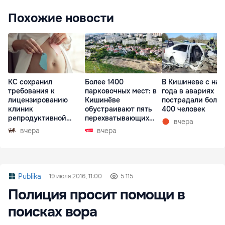
Похожие новости
КС сохранил
Более 1400
В Кишиневе с нач
требования к
парковочных мест: в
года в авариях
лицензированию
Кишинёве
пострадали более
клиник
обустраивают пять
400 человек
репродуктивной
перехватывающих
вчера
медицины
парковок
вчера
вчера
Publika
19 июля 2016, 11:00
5 115
Полиция просит помощи в
поисках вора