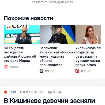
Разместить рекламу на сайте
Похожие новости
По соцсетям
Зеленский:
Украинскую певи
расходится
Украинская оборонка
осудили за
фейковый ролик об
может удвоить
разговоры на
отставке Мерца
объемы
русском языке во
производства
время секса
вчера
вчера
вчера
Point
19 июля 2016, 11:09
80 746
В Кишиневе девочки засняли