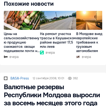
Похожие новости
Цены на
На ремонт участка
В Молдове внедр
сельскохозяйственну
трассы в Каушанском
европейские
ю продукцию
районе выделят 17,5
требования к
снижаются: овощи
млн леев
грузовым
подешевели почти на
автомобилям
вчера
30%
вчера
вчера
BASA-Press
12 сентября 2008, 10:01
392
Валютные резервы
Республики Молдова выросли
за восемь месяцев этого года