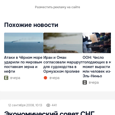
Разместить рекламу на сайте
Похожие новости
Атаки в Чёрном море
Иран и Оман
ООН: Число
ударили по мировым
согласовали маршрут
голодающих в ми
поставкам зерна и
для судоходства в
может вырасти д
нефти
Ормузском проливе
млн человек из-з
Эль-Ниньо
вчера
вчера
вчера
12 сентября 2008, 10:13
441
Экономический совет СНГ