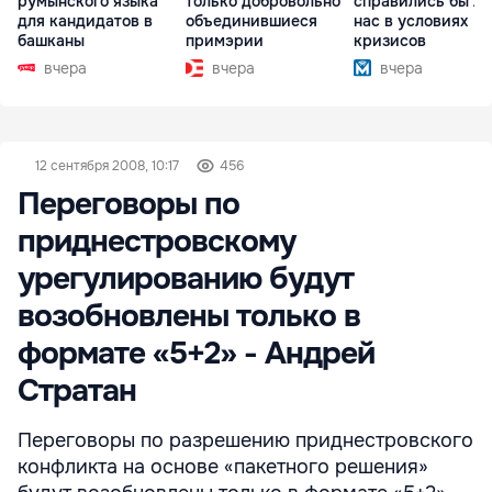
румынского языка
только добровольно
справились бы л
для кандидатов в
объединившиеся
нас в условиях
башканы
примэрии
кризисов
вчера
вчера
вчера
12 сентября 2008, 10:17
456
Переговоры по
приднестровскому
урегулированию будут
возобновлены только в
формате «5+2» - Андрей
Стратан
Переговоры по разрешению приднестровского
конфликта на основе «пакетного решения»