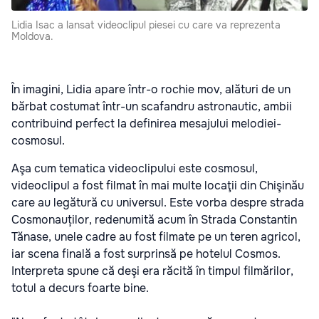
Lidia Isac a lansat videoclipul piesei cu care va reprezenta
Moldova.
În imagini, Lidia apare într-o rochie mov, alături de un
bărbat costumat într-un scafandru astronautic, ambii
contribuind perfect la definirea mesajului melodiei-
cosmosul.
Aşa cum tematica videoclipului este cosmosul,
videoclipul a fost filmat în mai multe locaţii din Chişinău
care au legătură cu universul. Este vorba despre strada
Cosmonauților, redenumită acum în Strada Constantin
Tănase, unele cadre au fost filmate pe un teren agricol,
iar scena finală a fost surprinsă pe hotelul Cosmos.
Interpreta spune că deşi era răcită în timpul filmărilor,
totul a decurs foarte bine.