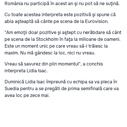
România nu participă în acest an şi nu pot să ne suţină.
Cu toate acestea interpreta este pozitivă şi spune că
abia aşteaptă să cânte pe scena de la Eurovision.
"Am emoţii doar pozitive şi aştept cu nerăbdare să cânt
pe scena de la Stockholm în faţa la milioane de oameni.
Este un moment unic pe care vreau să-l trăiesc la
maxim. Nu mă gândesc la loc, nici nu vreau.
Vreau să savurez din plin momentul", a conchis
interpreta Lidia Isac.
Duminică Lidia Isac împreună cu echipa sa va pleca în
Suedia pentru a se pregăti de prima semifinală care va
avea loc pe zece mai.