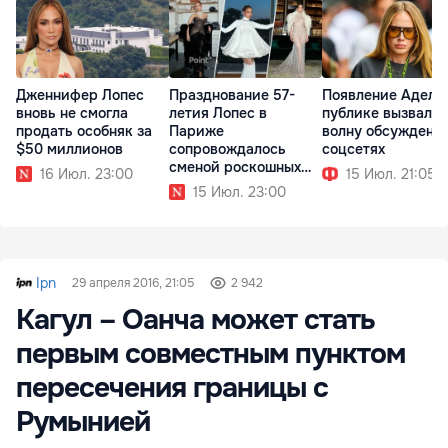
Дженнифер Лопес
Празднование 57-
Появление Адель
вновь не смогла
летия Лопес в
публике вызвало
продать особняк за
Париже
волну обсуждени
$50 миллионов
сопровождалось
соцсетях
сменой роскошных
16 Июл. 23:00
15 Июл. 21:05
образов
15 Июл. 23:00
Ipn
29 апреля 2016, 21:05
2 942
Кагул – Оанча может стать
первым совместным пунктом
пересечения границы с
Румынией