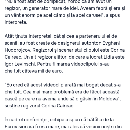
"Nu a fost atât de complicat, noroc că am avut un
regizor, un generator mare de idei. Aveam febră şi era şi
un vânt enorm pe acel câmp şi la acel carusel", a spus
interpreta.
Atât ținuta interpretei, cât și cea a partenerului ei de
scenă, au fost create de designerul autohton Evgheni
Hudorojcov. Regizorul și scenaristul clipului este Corina
Caireac. Un alt regizor alături de care a lucrat Lidia este
Igor Levinschi. Pentru filmarea videoclipului s-au
cheltuit câteva mii de euro.
"Eu cred că acest videoclip arată mai bogat decât s-a
cheltuit. Cea mai mare problemă era de făcut această
cască pe care nu avema unde să o găsim în Moldova",
susține regizorul Corina Caireac.
În cadrul conferinţei, echipa a spun că bătălia de la
Eurovision va fi una mare, mai ales că vecinii noştri din