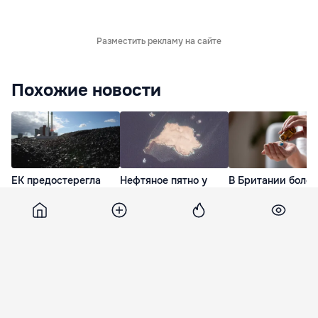
Разместить рекламу на сайте
Похожие новости
ЕК предостерегла
Нефтяное пятно у
В Британии более
Румынию в связи с
берегов Омана за
летальных исходо
намерением
несколько дней
связали с
отстрочить отказ от
увеличилось в
препаратами для
угольных ТЭС
четыре раза
похудения
17 минут назад
37 минут назад
39 минут наза
Unimedia
29 апреля 2016, 20:22
707