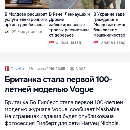
В Молдове расширят
В Рече, Ленкауцах и
В Украине задер
услуги электронного
Дрокии
гражданина
архива для бизнеса
заблокированные
Молдовы: помогал
трассы расчистили
банковским
29 минут назад
от деревьев
мошенничеством 
Чехии
3 часа назад
3 часа назад
Gazeta
29 апреля 2016, 20:55
3 008
Британка стала первой 100-
летней моделью Vogue
Британка Бо Гилберт стала первой 100-летней
моделью журнала Vogue, сообщает Mashable.
На страницах издания будет опубликована
фотосессия Гилберт для сети Harvey Nichols.