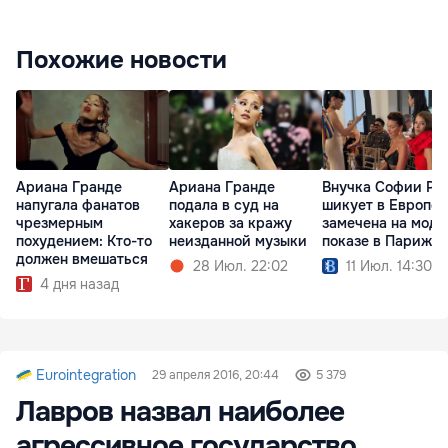
Похожие новости
Ариана Гранде
Ариана Гранде
Внучка Софии Ро
напугала фанатов
подала в суд на
шикует в Европе:
чрезмерным
хакеров за кражу
замечена на мод
похудением: Кто-то
неизданной музыки
показе в Париже
должен вмешаться
28 Июл. 22:02
11 Июл. 14:30
4 дня назад
Eurointegration
29 апреля 2016, 20:44
5 379
Лавров назвал наиболее
агрессивное государство