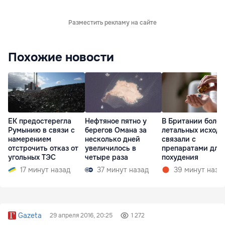
Разместить рекламу на сайте
Похожие новости
ЕК предостерегла
Нефтяное пятно у
В Британии более
Румынию в связи с
берегов Омана за
летальных исходо
намерением
несколько дней
связали с
отстрочить отказ от
увеличилось в
препаратами для
угольных ТЭС
четыре раза
похудения
17 минут назад
37 минут назад
39 минут наза
Gazeta
29 апреля 2016, 20:25
1 272