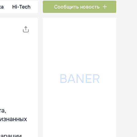
ка
Hi-Tech
Сообщить новость
а,
ризнанных
ч
ларации