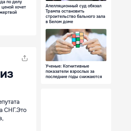
да по делу
Апелляционный суд обязал
 ценой хочет
Трампа остановить
 жертвой
строительство бального зала
в Белом доме
Ученые: Когнитивные
 из
показатели взрослых за
последние годы снижаются
епутата
а СНГ.Это
в,