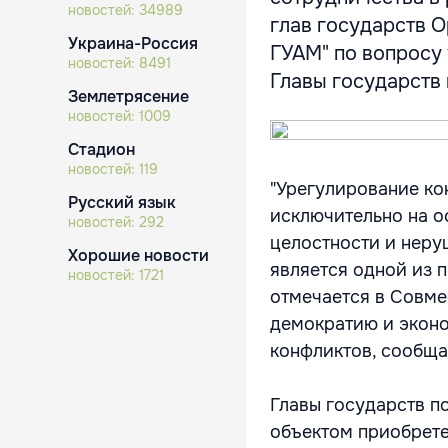
новостей:
34989
глав государств 
Украина-Россия
ГУАМ" по вопросу
новостей:
8491
Главы государств 
Землетрясение
новостей:
1009
Стадион
новостей:
119
"Урегулирование ко
Русский язык
исключительно на о
новостей:
292
целостности и неру
Хорошие новости
является одной из п
новостей:
1721
отмечается в Совме
демократию и эконо
конфликтов, сообщ
Главы государств п
объектом приобрете