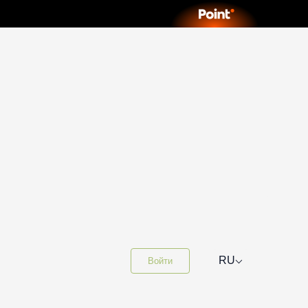
⌵
RU
Войти