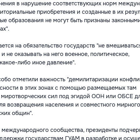
енения в нарушение соответствующих норм между
риториальные приобретения и созданные в их резул
е образования не могут быть признаны законными
ах".
ается на обязательство государств "не вмешиватьс
и не оказывать на него военное, политическое,
какое-либо иное давление".
собо отметили важность "демилитаризации конфли
сности в этих зонах с помощью размещаемых там
 миротворческих сил под эгидой ООН или ОБСЕ д
ля возвращения населения и совместного мирног
ких общин".
я международного сообщества, президенты подчер
ддержки государствам ГУАМ в разработке и осущ