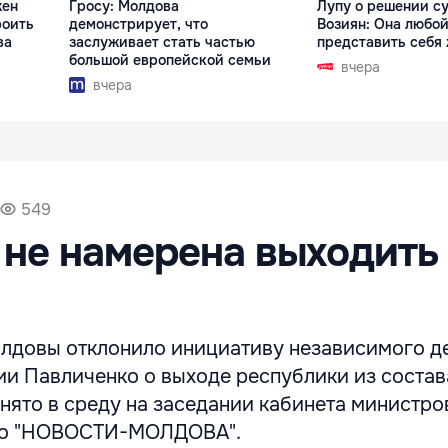
жен
Гросу: Молдова
Лупу о решении су
роить
демонстрирует, что
Возиян: Она любой
ва
заслуживает стать частью
представить себя
большой европейской семьи
вчера
вчера
549
не намерена выходить
лдовы отклонило инициативу независимого д
ии Павличенко о выходе республики из состав
ято в среду на заседании кабинета министро
тво "НОВОСТИ-МОЛДОВА".