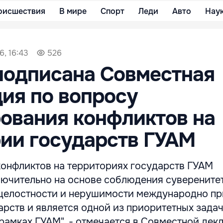
оисшествия
В мире
Спорт
Леди
Авто
Нау
6, 16:43
526
подписана Совместная
ия по вопросу
ования конфликтов на
ии государств ГУАМ
конфликтов на территориях государств ГУАМ
ючительно на основе соблюдения суверенитет
целостности и нерушимости международно п
арств и является одной из приоритетных зада
рамках ГУАМ", - отмечается в Совместной дек