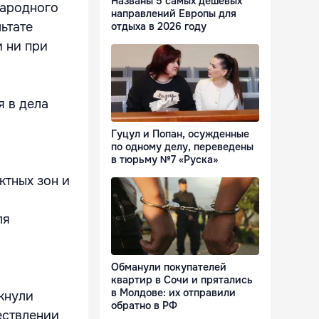
Названы 5 самых дешевых
народного
направлений Европы для
ьтате
отдыха в 2026 году
 ни при
я в дела
Гуцул и Попан, осужденные
по одному делу, переведены
в тюрьму №7 «Руска»
ктных зон и
ля
о
Обманули покупателей
квартир в Сочи и прятались
в Молдове: их отправили
кнули
обратно в РФ
ествлении