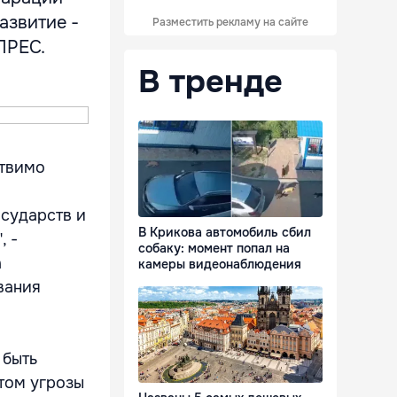
азвитие -
Разместить рекламу на сайте
ПРЕС.
В тренде
ствимо
сударств и
В Крикова автомобиль сбил
, -
собаку: момент попал на
а
камеры видеонаблюдения
вания
 быть
том угрозы