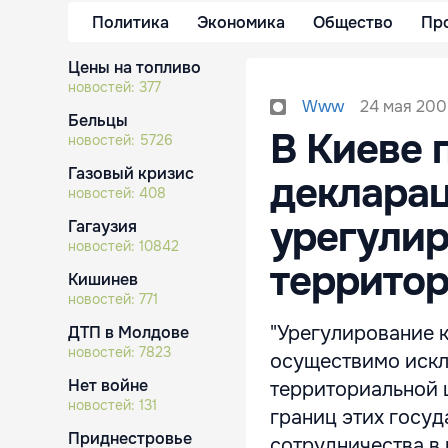
Политика
Экономика
Общество
Пр
Цены на топливо
новостей:
377
24 мая 200
Www
Бельцы
В Киеве 
новостей:
5726
Газовый кризис
декларац
новостей:
408
урегулир
Гагаузия
новостей:
10842
территор
Кишинев
новостей:
771
"Урегулирование 
ДТП в Молдове
новостей:
7823
осуществимо искл
Нет войне
территориальной 
новостей:
131
границ этих госуд
Приднестровье
сотрудничества в 