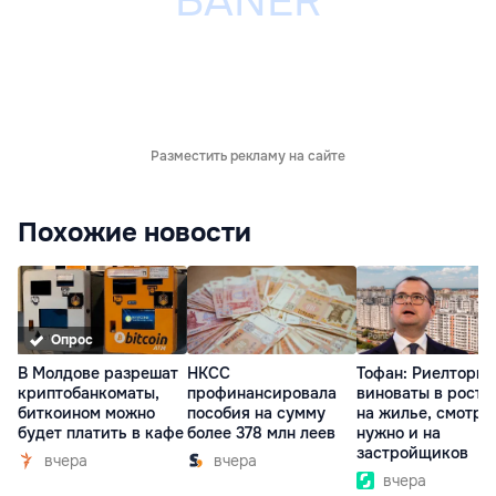
Разместить рекламу на сайте
Похожие новости
Опрос
В Молдове разрешат
НКСС
Тофан: Риелторы 
криптобанкоматы,
профинансировала
виноваты в росте
биткоином можно
пособия на сумму
на жилье, смотре
будет платить в кафе
более 378 млн леев
нужно и на
застройщиков
вчера
вчера
вчера