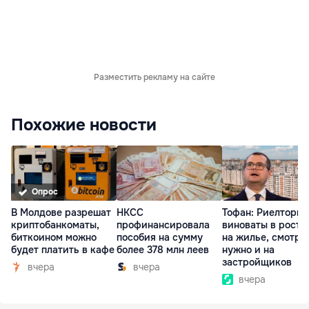
Разместить рекламу на сайте
Похожие новости
Опрос
В Молдове разрешат
НКСС
Тофан: Риелторы 
криптобанкоматы,
профинансировала
виноваты в росте
биткоином можно
пособия на сумму
на жилье, смотре
будет платить в кафе
более 378 млн леев
нужно и на
застройщиков
вчера
вчера
вчера