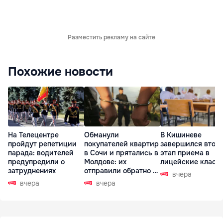
Разместить рекламу на сайте
Похожие новости
На Телецентре
Обманули
В Кишиневе
пройдут репетиции
покупателей квартир
завершился втор
парада: водителей
в Сочи и прятались в
этап приема в
предупредили о
Молдове: их
лицейские класс
затруднениях
отправили обратно в
вчера
РФ
вчера
вчера