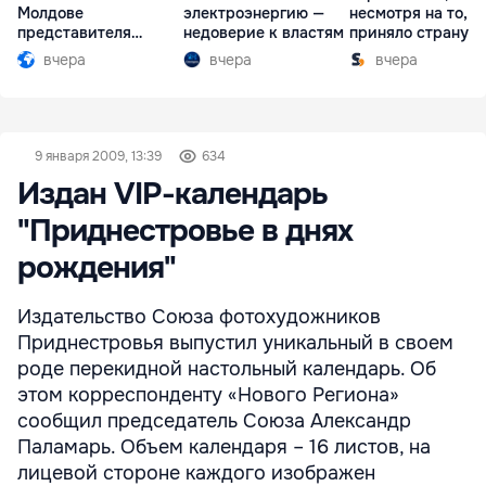
Молдове
электроэнергию —
несмотря на то, ч
представителя
недоверие к властям
приняло страну в
Южной Осетии
разгар кризиса
вчера
вчера
вчера
9 января 2009, 13:39
634
Издан VIP-календарь
"Приднестровье в днях
рождения"
Издательство Союза фотохудожников
Приднестровья выпустил уникальный в своем
роде перекидной настольный календарь. Об
этом корреспонденту «Нового Региона»
сообщил председатель Союза Александр
Паламарь. Объем календаря – 16 листов, на
лицевой стороне каждого изображен