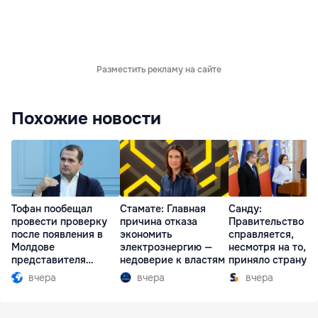
Разместить рекламу на сайте
Похожие новости
Тофан пообещал
Стамате: Главная
Санду:
провести проверку
причина отказа
Правительство
после появления в
экономить
справляется,
Молдове
электроэнергию —
несмотря на то, ч
представителя
недоверие к властям
приняло страну в
Южной Осетии
разгар кризиса
вчера
вчера
вчера