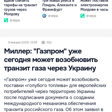
вдвое снизить
три новых рейса в
может поставлять
тарифы на транзит
Лондон, Аликанте и
электроэнергию
грузов через
Франкфурт
Молдове в часы п
Молдову
вчера
вчера
вчера
9 января 2009, 13:55
552
Миллер: "Газпром" уже
сегодня может возобновить
транзит газа через Украину
«Газпром» уже сегодня может возобновить
поставки «голубого топлива» для европейских
потребителей через территорию Украины
после подписания документа о создании
международного механизма обеспечения
транзита российского газа. Об этом заявил в