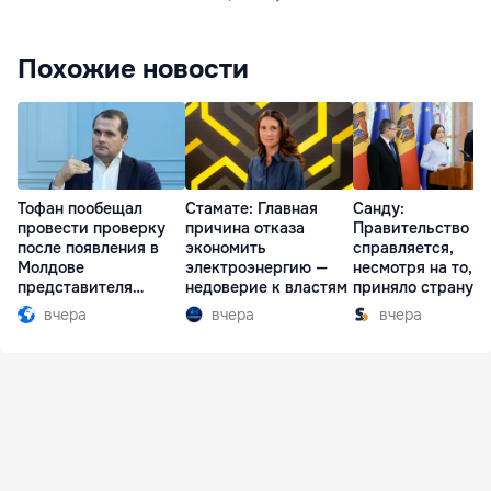
Похожие новости
Тофан пообещал
Стамате: Главная
Санду:
провести проверку
причина отказа
Правительство
после появления в
экономить
справляется,
Молдове
электроэнергию —
несмотря на то, ч
представителя
недоверие к властям
приняло страну в
Южной Осетии
разгар кризиса
вчера
вчера
вчера