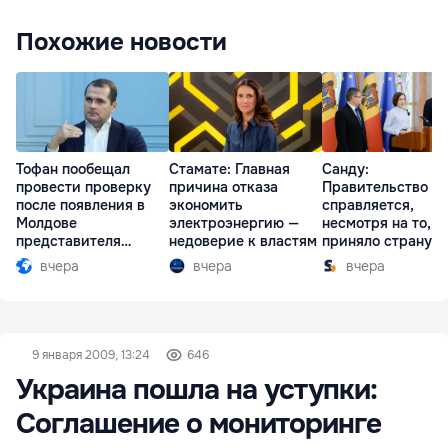
Похожие новости
Тофан пообещал
Стамате: Главная
Санду:
провести проверку
причина отказа
Правительство
после появления в
экономить
справляется,
Молдове
электроэнергию —
несмотря на то, ч
представителя
недоверие к властям
приняло страну в
Южной Осетии
разгар кризиса
вчера
вчера
вчера
9 января 2009, 13:24
646
Украина пошла на уступки:
Соглашение о мониторинге