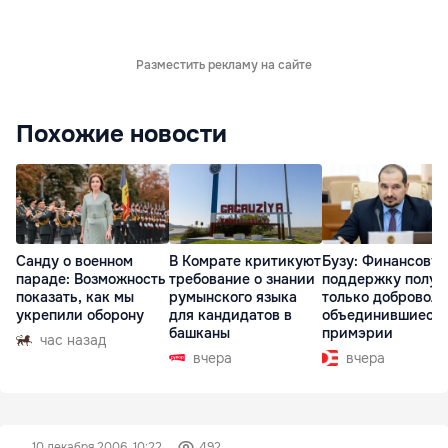
Разместить рекламу на сайте
Похожие новости
Санду о военном
В Комрате критикуют
Бузу: Финансову
параде: Возможность
требование о знании
поддержку получ
показать, как мы
румынского языка
только доброволь
укрепили оборону
для кандидатов в
объединившиеся
башканы
примэрии
час назад
вчера
вчера
10 декабря 2006, 10:22
492