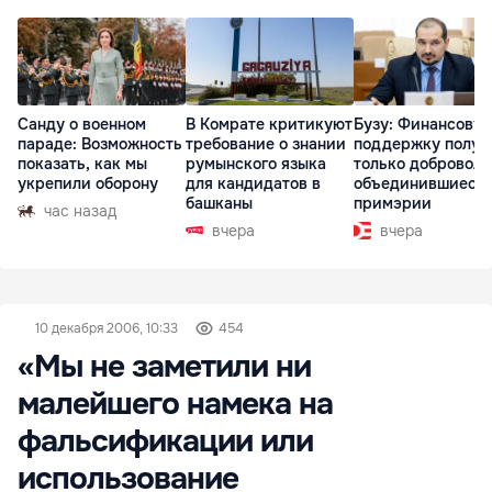
Санду о военном
В Комрате критикуют
Бузу: Финансову
параде: Возможность
требование о знании
поддержку получ
показать, как мы
румынского языка
только доброволь
укрепили оборону
для кандидатов в
объединившиеся
башканы
примэрии
час назад
вчера
вчера
10 декабря 2006, 10:33
454
«Мы не заметили ни
малейшего намека на
фальсификации или
использование