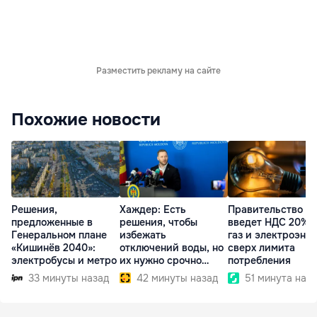
Разместить рекламу на сайте
Похожие новости
Решения,
Хаждер: Есть
Правительство
предложенные в
решения, чтобы
введет НДС 20% 
Генеральном плане
избежать
газ и электроэне
«Кишинёв 2040»:
отключений воды, но
сверх лимита
электробусы и метро
их нужно срочно
потребления
внедрить
33 минуты назад
42 минуты назад
51 минута наз