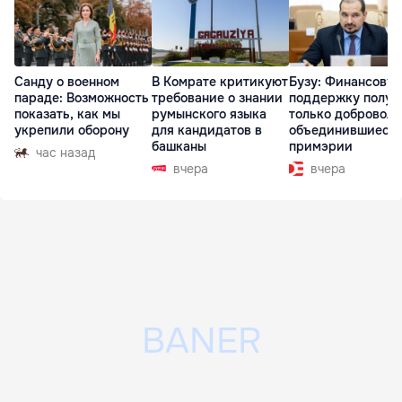
Санду о военном
В Комрате критикуют
Бузу: Финансову
параде: Возможность
требование о знании
поддержку получ
показать, как мы
румынского языка
только доброволь
укрепили оборону
для кандидатов в
объединившиеся
башканы
примэрии
час назад
вчера
вчера