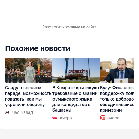
Разместить рекламу на сайте
Похожие новости
Санду о военном
В Комрате критикуют
Бузу: Финансову
параде: Возможность
требование о знании
поддержку получ
показать, как мы
румынского языка
только доброволь
укрепили оборону
для кандидатов в
объединившиеся
башканы
примэрии
час назад
вчера
вчера