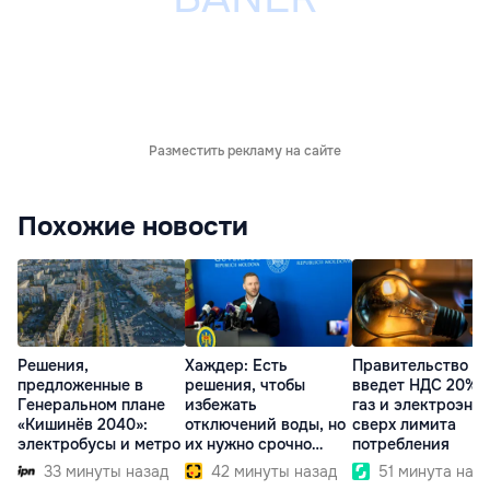
Разместить рекламу на сайте
Похожие новости
Решения,
Хаждер: Есть
Правительство
предложенные в
решения, чтобы
введет НДС 20% 
Генеральном плане
избежать
газ и электроэне
«Кишинёв 2040»:
отключений воды, но
сверх лимита
электробусы и метро
их нужно срочно
потребления
внедрить
33 минуты назад
42 минуты назад
51 минута наз