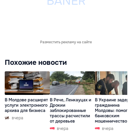
Разместить рекламу на сайте
Похожие новости
В Молдове расширят
В Рече, Ленкауцах и
В Украине задер
услуги электронного
Дрокии
гражданина
архива для бизнеса
заблокированные
Молдовы: помогал
трассы расчистили
банковским
вчера
от деревьев
мошенничеством 
Чехии
вчера
вчера