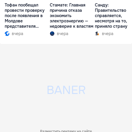
Тофан пообещал
Стамате: Главная
Санду:
провести проверку
причина отказа
Правительство
после появления в
экономить
справляется,
Молдове
электроэнергию —
несмотря на то, ч
представителя
недоверие к властям
приняло страну в
Южной Осетии
разгар кризиса
вчера
вчера
вчера
Разместить рекламу на сайте