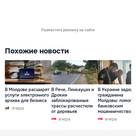
Разместить рекламу на сайте
Похожие новости
В Молдове расширят
В Рече, Ленкауцах и
В Украине задер
услуги электронного
Дрокии
гражданина
архива для бизнеса
заблокированные
Молдовы: помогал
трассы расчистили
банковским
вчера
от деревьев
мошенничеством 
Чехии
вчера
вчера