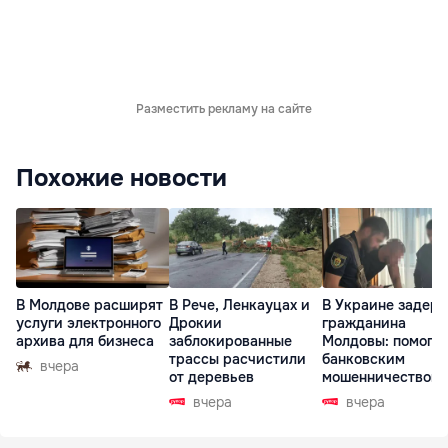
Разместить рекламу на сайте
Похожие новости
В Молдове расширят
В Рече, Ленкауцах и
В Украине задер
услуги электронного
Дрокии
гражданина
архива для бизнеса
заблокированные
Молдовы: помогал
трассы расчистили
банковским
вчера
от деревьев
мошенничеством 
Чехии
вчера
вчера