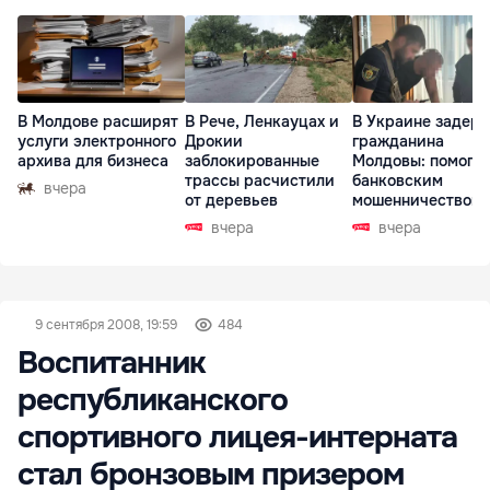
В Молдове расширят
В Рече, Ленкауцах и
В Украине задер
услуги электронного
Дрокии
гражданина
архива для бизнеса
заблокированные
Молдовы: помогал
трассы расчистили
банковским
вчера
от деревьев
мошенничеством 
Чехии
вчера
вчера
9 сентября 2008, 19:59
484
Воспитанник
республиканского
спортивного лицея-интерната
стал бронзовым призером