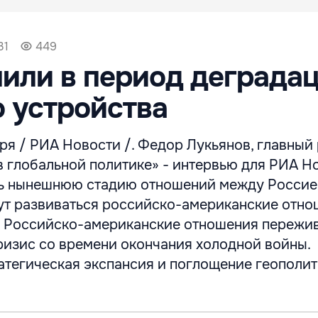
31
449
или в период деграда
 устройства
ря / РИА Новости /. Федор Лукьянов, главный
 глобальной политике» - интервью для РИА Но
ь нынешнюю стадию отношений между Россие
ут развиваться российско-американские отно
 Российско-американские отношения пережи
ризис со времени окончания холодной войны.
атегическая экспансия и поглощение геополи