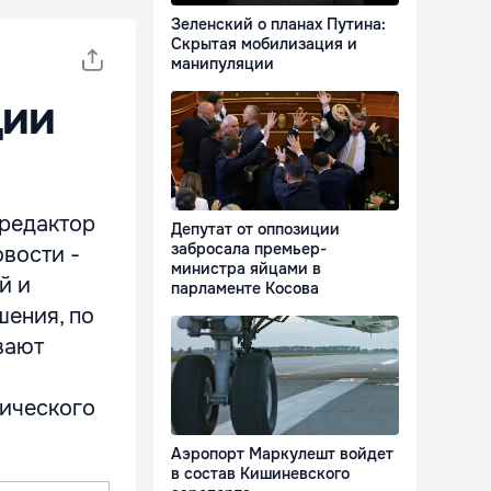
Зеленский о планах Путина:
Скрытая мобилизация и
манипуляции
ции
 редактор
Депутат от оппозиции
забросала премьер-
вости -
министра яйцами в
й и
парламенте Косова
шения, по
вают
тического
Аэропорт Маркулешт войдет
в состав Кишиневского