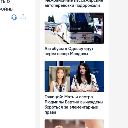
Межрайонные пассажирские
ть о
автоперевозки подорожали
войны.
Автобусы в Одессу едут
через север Молдовы
Гашицой: Мать и сестра
Людмилы Вартик вынуждены
бороться за элементарные
права