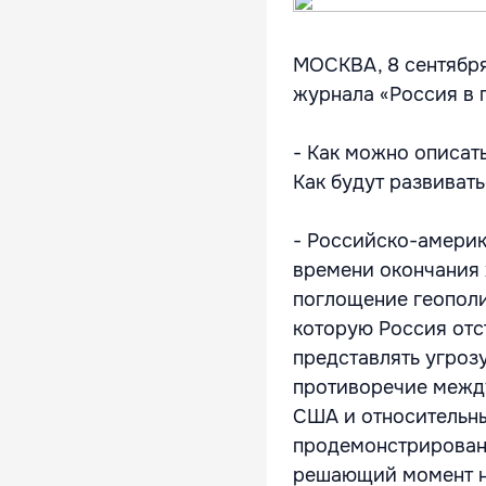
МОСКВА, 8 сентября
журнала «Россия в 
- Как можно описа
Как будут развиват
- Российско-америк
времени окончания 
поглощение геополи
которую Россия отст
представлять угроз
противоречие межд
США и относительн
продемонстрировано
решающий момент не