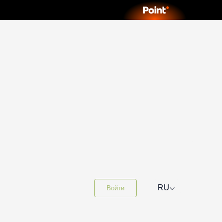
⌵
RU
Войти