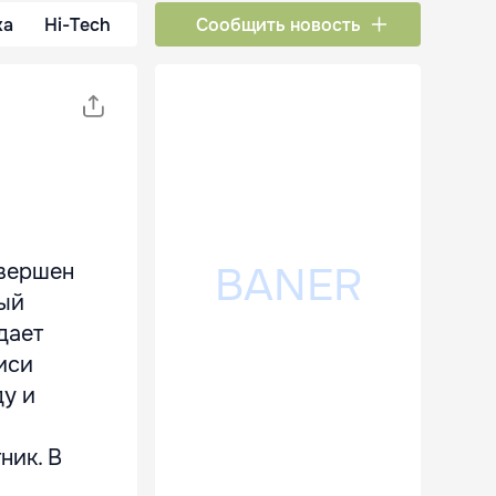
ка
Hi-Tech
Сообщить новость
овершен
рый
дает
иси
у и
ник. В