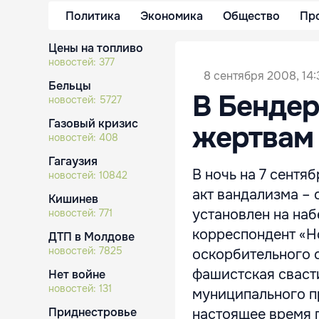
Политика
Экономика
Общество
Пр
Цены на топливо
новостей:
377
8 сентября 2008, 14:
Бельцы
В Бендер
новостей:
5727
Газовый кризис
жертвам
новостей:
408
Гагаузия
В ночь на 7 сент
новостей:
10842
акт вандализма – 
Кишинев
установлен на наб
новостей:
771
корреспондент «Н
ДТП в Молдове
новостей:
7825
оскорбительного 
фашистская сваст
Нет войне
новостей:
131
муниципального п
Приднестровье
настоящее время 