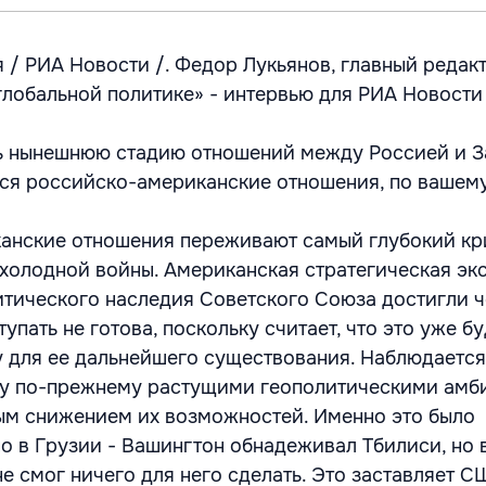
 / РИА Новости /. Федор Лукьянов, главный редак
глобальной политике» - интервью для РИА Новости
ть нынешнюю стадию отношений между Россией и 
ься российско-американские отношения, по вашем
анские отношения переживают самый глубокий кр
холодной войны. Американская стратегическая эк
тического наследия Советского Союза достигли ч
упать не готова, поскольку считает, что это уже бу
у для ее дальнейшего существования. Наблюдается
у по-прежнему растущими геополитическими амб
ым снижением их возможностей. Именно это было
 в Грузии - Вашингтон обнадеживал Тбилиси, но 
 смог ничего для него сделать. Это заставляет С