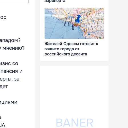
аэропорта
тор
Западом?
Жителей Одессы готовят к
у мнению?
защите города от
российского десанта
изис со
спансия и
ерты, за
дет
ициями
в
ША