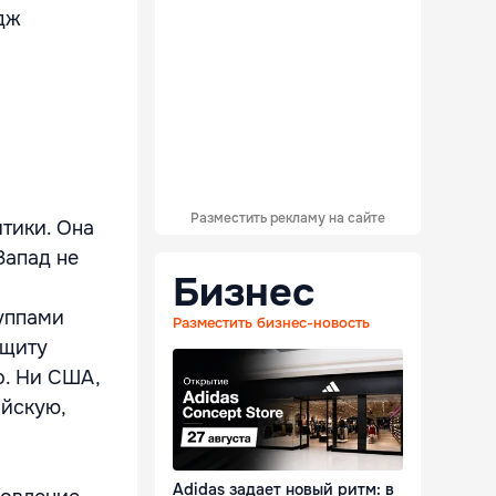
дж
Разместить рекламу на сайте
тики. Она
Запад не
Бизнес
руппами
Разместить бизнес-новость
ащиту
о. Ни США,
ийскую,
Adidas задает новый ритм: в