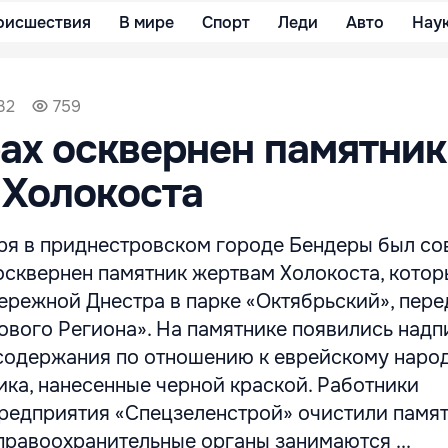
оисшествия
В мире
Спорт
Леди
Авто
Нау
32
759
ах осквернен памятник
 Холокоста
ября в приднестровском городе Бендеры был с
осквернен памятник жертвам Холокоста, кото
ережной Днестра в парке «Октябрьский», пере
ового Региона». На памятнике появились надп
содержания по отношению к еврейскому народ
ика, нанесенные черной краской. Работники
редприятия «Спецзеленстрой» очистили памят
правоохранительные органы занимаются ...