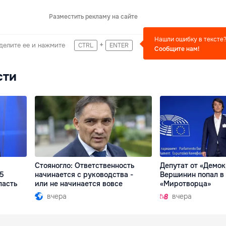
Разместить рекламу на сайте
Нашли ошибку в тексте
+
делите ее и нажмите
CTRL
ENTER
Сообщите нам!
сти
Стояногло: Ответственность
Депутат от «Демо
15
начинается с руководства -
Вершинин попал в 
ласть
или не начинается вовсе
«Миротворца»
вчера
вчера