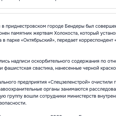
ря в приднестровском городе Бендеры был соверше
рнен памятник жертвам Холокоста, который устано
 в парке «Октябрьский», передает корреспондент 
лись надписи оскорбительного содержания по от
и фашистская свастика, нанесенные черной краско
льного предприятия «Спецзеленстрой» очистили п
равоохранительные органы занимаются расследова
ную группу вошли сотрудники министерств внутрен
зопасности.