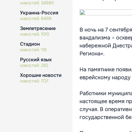
новостей:
34990
Украина-Россия
новостей:
8499
Землетрясение
В ночь на 7 сентяб
новостей:
1010
вандализма – оскве
Стадион
набережной Днестра
новостей:
119
Региона».
Русский язык
новостей:
292
На памятнике появи
Хорошие новости
еврейскому народу 
новостей:
1721
Работники муниципа
настоящее время п
случая. В оператив
государственной бе