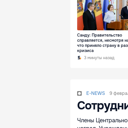
Санду: Правительство
справляется, несмотря на
что приняло страну в раз
кризиса
3 минуты назад
9 феврал
E-NEWS
Сотрудни
Члены Центрально