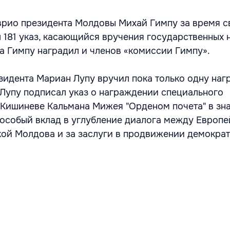
врио президента Молдовы Михай Гимпу за время с
 181 указ, касающийся вручения государственных н
а Гимпу наградил и членов «комиссии Гимпу».
идента Мариан Лупу вручил пока только одну нагр
 Лупу подписал указ о награждении специального
 Кишиневе Кальмана Мижея "Орденом почета" в зна
 особый вклад в углубление диалога между Европ
ой Молдова и за заслуги в продвижении демокра