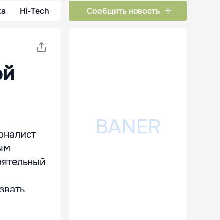
ка
Hi-Tech
Сообщить новость
ой
урналист
ным
оятельный
звать