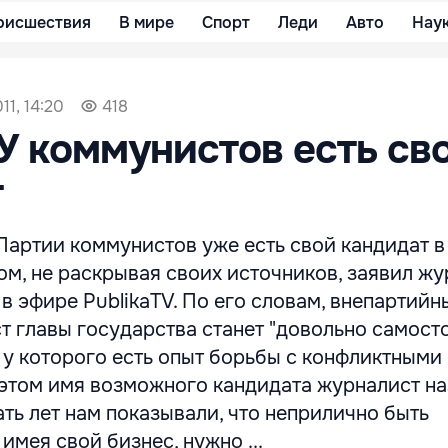
оисшествия
В мире
Спорт
Леди
Авто
Нау
11, 14:20
418
У коммунистов есть св
т
Партии коммунистов уже есть свой кандидат в
ом, не раскрывая своих источников, заявил ж
 эфире PublikaTV. По его словам, внепартий
т главы государства станет "довольно самост
 у которого есть опыт борьбы с конфликтными
 этом имя возможного кандидата журналист на
ать лет нам показывали, что неприлично быть
имея свой бизнес, нужно ...