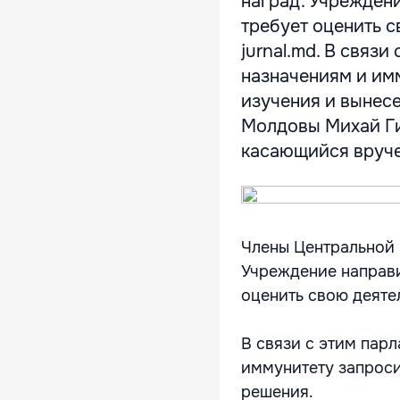
наград. Учреждени
требует оценить с
jurnal.md. В связ
назначениям и им
изучения и вынес
Молдовы Михай Гим
касающийся вручен
Члены Центральной 
Учреждение направи
оценить свою деятел
В связи с этим пар
иммунитету запроси
решения.