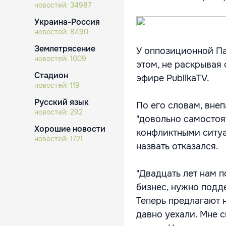
новостей:
34987
Украина-Россия
новостей:
8490
Землетрясение
У оппозиционной Па
новостей:
1009
этом, не раскрывая
Стадион
эфире PublikaTV.
новостей:
119
Русский язык
По его словам, вне
новостей:
292
"довольно самостоя
Хорошие новости
конфликтными ситуа
новостей:
1721
назвать отказался.
"Двадцать лет нам п
бизнес, нужно подд
Теперь предлагают н
давно уехали. Мне с