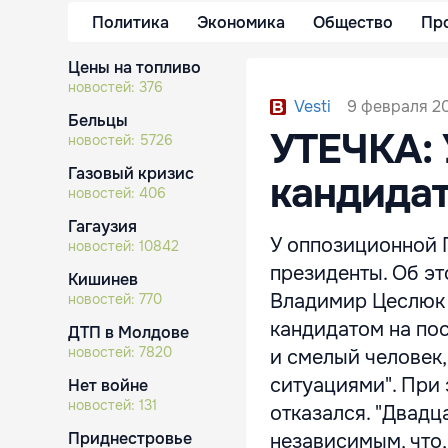
Политика
Экономика
Общество
Пр
Цены на топливо
новостей:
376
9 февраля 20
Vesti
Бельцы
УТЕЧКА: 
новостей:
5726
Газовый кризис
кандида
новостей:
406
Гагаузия
У оппозиционной 
новостей:
10842
президенты. Об эт
Кишинев
Владимир Цеслюк в
новостей:
770
кандидатом на пос
ДТП в Молдове
новостей:
7820
и смелый человек,
ситуациями". При
Нет войне
новостей:
131
отказался. "Двадц
Приднестровье
независимым, что, 