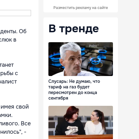
Разместить рекламу на сайте
В тренде
денты. Об
слюк в
танет
орьбы с
налист
Слусарь: Не думаю, что
тариф на газ будет
пересмотрен до конца
сентября
 имея свой
амки.
ливого. Все
нилось", -