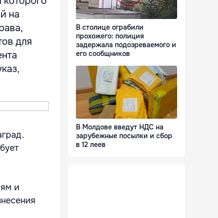
м которого
й на
рава,
В столице ограбили
прохожего: полиция
тов для
задержала подозреваемого и
ента
его сообщников
каз,
В Молдове введут НДС на
аград.
зарубежные посылки и сбор
в 12 леев
бует
иям и
ынесения