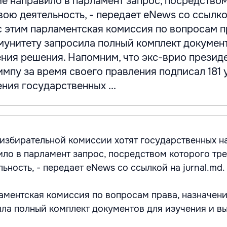
е направило в парламент запрос, посредство
вою деятельность, - передает eNews со ссылко
и с этим парламентская комиссия по вопросам п
мунитету запросила полный комплект докумен
ения решения. Напомним, что экс-врио презид
пу за время своего правления подписал 181 у
ия государственных ...
избирательной комиссии хотят государственных н
ло в парламент запрос, посредством которого тре
ьность, - передает eNews со ссылкой на jurnal.md.
ламентская комиссия по вопросам права, назначен
ла полный комплект документов для изучения и в