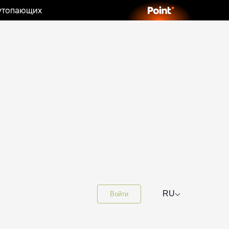
 утопающих
⌵
RU
Войти