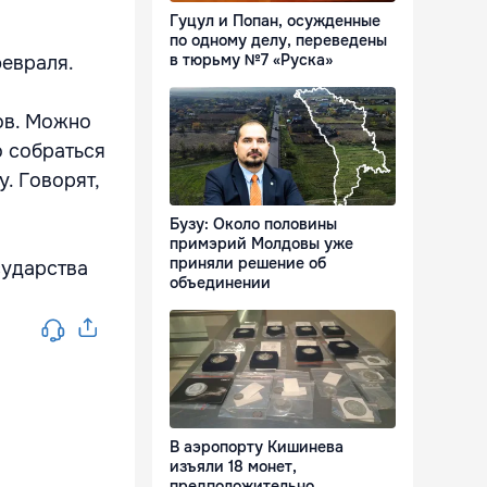
Гуцул и Попан, осужденные
по одному делу, переведены
в тюрьму №7 «Руска»
февраля.
ов. Можно
о собраться
. Говорят,
Бузу: Около половины
примэрий Молдовы уже
приняли решение об
сударства
объединении
В аэропорту Кишинева
изъяли 18 монет,
предположительно