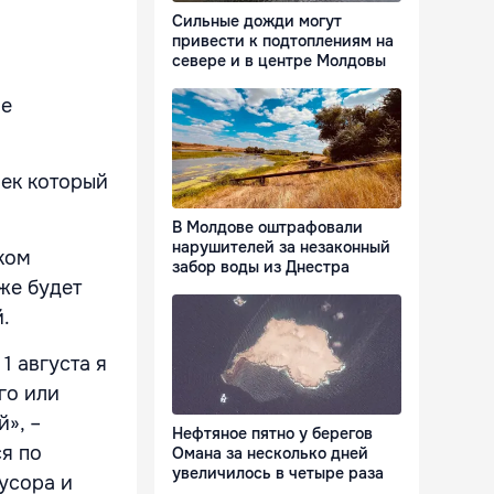
Сильные дожди могут
привести к подтоплениям на
севере и в центре Молдовы
ое
век который
В Молдове оштрафовали
нарушителей за незаконный
ком
забор воды из Днестра
же будет
.
1 августа я
го или
», –
Нефтяное пятно у берегов
ся по
Омана за несколько дней
увеличилось в четыре раза
усора и