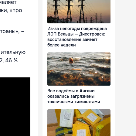
являет
ки, «про
Из-за непогоды повреждена
траны», –
ЛЭП Бельцы — Днестровск:
восстановление займет
более недели
шительную
2, 46 %
Все водоёмы в Англии
оказались загрязнены
токсичными химикатами