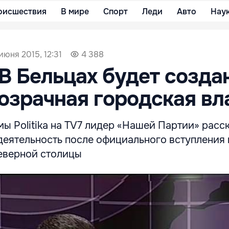
оисшествия
В мире
Спорт
Леди
Авто
Нау
июня 2015, 12:31
4 388
"В Бельцах будет созда
озрачная городская вл
ы Politika на TV7 лидер «Нашей Партии» расск
деятельность после официального вступления 
еверной столицы