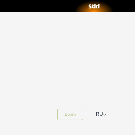
⌵
RU
Войти