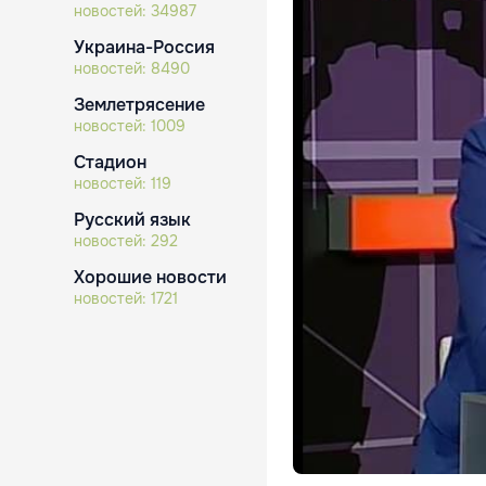
новостей:
34987
Украина-Россия
новостей:
8490
Землетрясение
новостей:
1009
Стадион
новостей:
119
Русский язык
новостей:
292
Хорошие новости
новостей:
1721