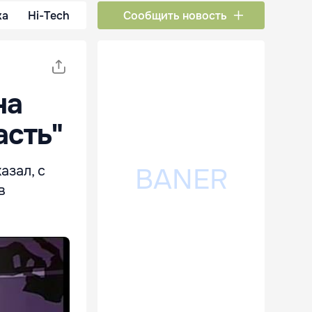
ка
Hi-Tech
Сообщить новость
на
асть"
азал, с
в