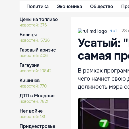
Политика
Экономика
Общество
Пр
Цены на топливо
новостей:
376
23 
Ru1
Бельцы
Усатый: 
новостей:
5726
Газовый кризис
самая пр
новостей:
406
Гагаузия
В рамках программ
новостей:
10842
чего начнет свою 
Кишинев
должность мэра с
новостей:
770
ДТП в Молдове
новостей:
7821
Нет войне
новостей:
131
Приднестровье