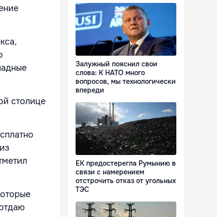
ление
кса,
о
Залужный пояснил свои
падные
слова: К НАТО много
вопросов, мы технологически
впереди
ой столице
есплатно
 из
отметил
ЕК предостерегла Румынию в
связи с намерением
отстрочить отказ от угольных
ТЭС
которые
 отдаю