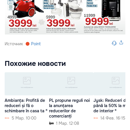
Источник
Point
Похожие новости
Ambianța: Profită de
PL propune reguli noi
Jysk: Reduceri de
reduceri și fă o
la anunțarea
până la 50% la mob
schimbare în casa ta ®
reducerilor de
de interior ®
comercianți
5 Мар. 10:00
14 Фев. 16:15
1 Мар. 12:08