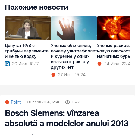
Похожие новости
Депутат PAS с
Ученые объяснили,
Ученые раскрыли
трибуны парламента:
почему ультрафиолет
новую опасность
Я не пью водку
и курение у одних
магнитных бурь
вызывают рак, а у
30 Июл. 18:17
24 Июл. 23:47
других нет
27 Июл. 15:24
Point
9 января 2014, 12:46
1 672
Bosch Siemens: vînzarea
absolută a modelelor anului 2013