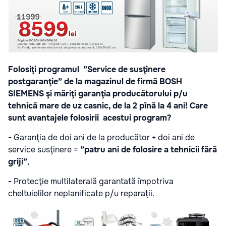
Folosiţi programul ”Service de susţinere
postgaranţie” de la magazinul de firmă BOSH
SIEMENS şi măriţi garanţia producătorului p/u
tehnică mare de uz casnic, de la 2 pînă la 4 ani! Care
sunt avantajele folosirii acestui program?
-
Garanţia de doi ani de la producător + doi ani de
service susţinere =
”patru ani de folosire a tehnicii fără
griji”
,
-
Protecţie multilaterală garantată împotriva
cheltuielilor neplanificate p/u reparaţii.