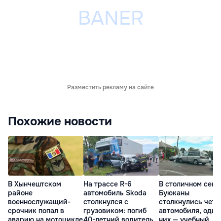
Разместить рекламу на сайте
Похожие новости
В Хынчештском
На трассе R-6
В столичном сект
районе
автомобиль Skoda
Буюканы
военнослужащий-
столкнулся с
столкнулись чет
срочник попал в
грузовиком: погиб
автомобиля, один
аварию на мотоцикле
40-летний водитель
них — учебный