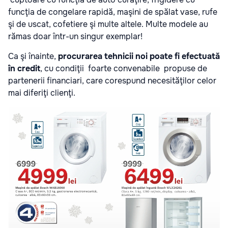
funcţia de congelare rapidă, maşini de spălat vase, rufe
şi de uscat, cofetiere şi multe altele. Multe modele au
rămas doar într-un singur exemplar!
Ca şi înainte,
procurarea tehnicii noi poate fi efectuată
în credit
, cu condiţii foarte convenabile propuse de
partenerii financiari, care corespund necesităţilor celor
mai diferiţi clienţi.