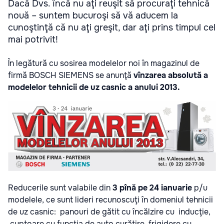
Dacă Dvs. încă nu aţi reuşit să procuraţi tehnică
nouă – suntem bucuroşi să vă aducem la
cunoştinţă că nu aţi greşit, dar aţi prins timpul cel
mai potrivit!
În legătură cu sosirea modelelor noi în magazinul de
firmă BOSCH SIEMENS se anunţă
vînzarea absolută a
modelelor tehnicii de uz casnic a anului 2013.
Reducerile sunt valabile din
3 pînă pe 24 ianuarie
p/u
modelele, ce sunt lideri recunoscuţi în domeniul tehnicii
de uz casnic: panouri de gătit cu încălzire cu inducţie,
cuptoare cu funcţia de auto curăţire, frigidere cu