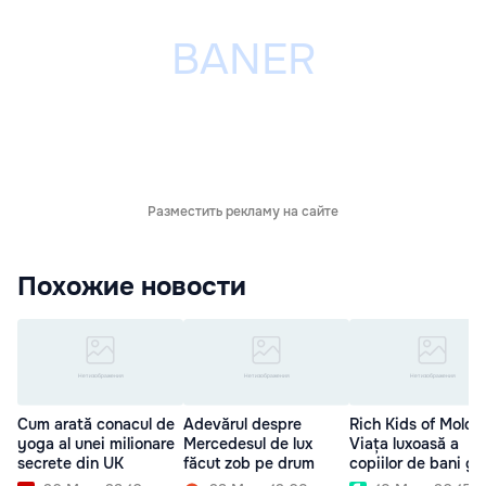
Разместить рекламу на сайте
Похожие новости
Cum arată conacul de
Adevărul despre
Rich Kids of Moldo
yoga al unei milionare
Mercedesul de lux
Viața luxoasă a
secrete din UK
făcut zob pe drum
copiilor de bani ga