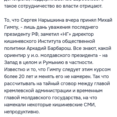
такое сотрудничество во власти отрицают.
То, что Сергея Нарышкина вчера принял Михай
Гимпу, - лишь дань уважения последнего
президенту РФ, заметил «НГ» директор
кишиневского Института общественной
политики Аркадий Барбарош. Все знают, какой
ориентир у и.о. молдавского президента - на
Запад в целом и Румынию в частности.
Известно и то, что Гимпу следует этим курсом
более 20 лет и менять его не намерен. Так что
рассчитывать на тайный сговор между главой
кремлевской администрации и временным
главой молдавского государства, на что
намекали некоторые кишиневские СМИ,
непродуктивно.