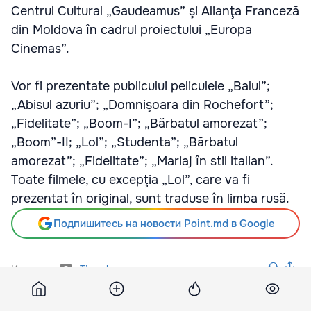
Centrul Cultural „Gaudeamus” şi Alianţa Franceză
din Moldova în cadrul proiectului „Europa
Cinemas”.
Vor fi prezentate publicului peliculele „Balul”;
„Abisul azuriu”; „Domnişoara din Rochefort”;
„Fidelitate”; „Boom-I”; „Bărbatul amorezat”;
„Boom”-II; „Lol”; „Studenta”; „Bărbatul
amorezat”; „Fidelitate”; „Mariaj în stil italian”.
Toate filmele, cu excepţia „Lol”, care va fi
prezentat în original, sunt traduse în limba rusă.
Подпишитесь на новости Point.md в Google
Источник
Timpul