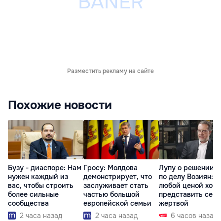
Разместить рекламу на сайте
Похожие новости
Бузу - диаспоре: Нам
Гросу: Молдова
Лупу о решении с
нужен каждый из
демонстрирует, что
по делу Возиян: 
вас, чтобы строить
заслуживает стать
любой ценой хоче
более сильные
частью большой
представить себя
сообщества
европейской семьи
жертвой
2 часа назад
2 часа назад
6 часов назад