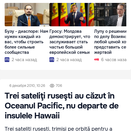
Бузу - диаспоре: Нам
Гросу: Молдова
Лупу о решении с
нужен каждый из
демонстрирует, что
по делу Возиян: 
вас, чтобы строить
заслуживает стать
любой ценой хоче
более сильные
частью большой
представить себя
сообщества
европейской семьи
жертвой
2 часа назад
2 часа назад
6 часов назад
6 декабря 2010, 10:26
706
Trei sateliţi ruseşti au căzut în
Oceanul Pacific, nu departe de
insulele Hawaii
Trei sateliţi ruseşti, trimişi pe orbită pentru a