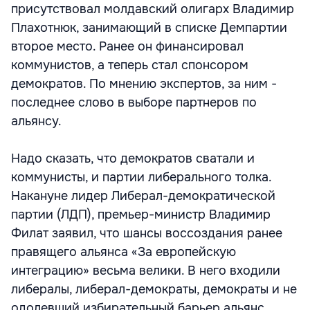
присутствовал молдавский олигарх Владимир
Плахотнюк, занимающий в списке Демпартии
второе место. Ранее он финансировал
коммунистов, а теперь стал спонсором
демократов. По мнению экспертов, за ним -
последнее слово в выборе партнеров по
альянсу.
Надо сказать, что демократов сватали и
коммунисты, и партии либерального толка.
Накануне лидер Либерал-демократической
партии (ЛДП), премьер-министр Владимир
Филат заявил, что шансы воссоздания ранее
правящего альянса «За европейскую
интеграцию» весьма велики. В него входили
либералы, либерал-демократы, демократы и не
одолевший избирательный барьер альянс