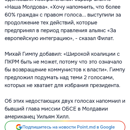
«Наша Молдова». «Хочу напомнить, что более
60% граждан с правом голоса... выступили за
продолжение тех действий, которые
предпринял в период правления альянс «За
европейскую интеграцию», - сказал Филат.
Михай Гимпу добавил: «Широкой коалиции с
ПКРМ быть не может, потому что это означало
бы возвращение коммунистов к власти». Гимпу
предложил подумать над теми 2 голосами,
которых не хватает для избрания президента.
Об этих недостающих двух голосах напомнил и
бывший глава миссии ОБСЕ в Молдавии
американец Уильям Хилл.
Подпишитесь на новости Point.md в Google