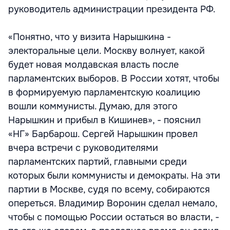
руководитель администрации президента РФ.
«Понятно, что у визита Нарышкина -
электоральные цели. Москву волнует, какой
будет новая молдавская власть после
парламентских выборов. В России хотят, чтобы
в формируемую парламентскую коалицию
вошли коммунисты. Думаю, для этого
Нарышкин и прибыл в Кишинев», - пояснил
«НГ» Барбарош. Сергей Нарышкин провел
вчера встречи с руководителями
парламентских партий, главными среди
которых были коммунисты и демократы. На эти
партии в Москве, судя по всему, собираются
опереться. Владимир Воронин сделал немало,
чтобы с помощью России остаться во власти, -