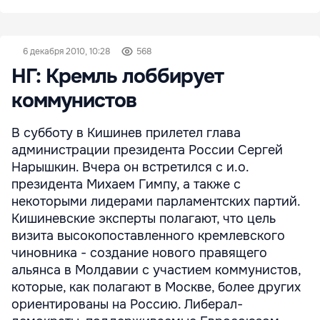
6 декабря 2010, 10:28
568
НГ: Кремль лоббирует
коммунистов
В субботу в Кишинев прилетел глава
администрации президента России Сергей
Нарышкин. Вчера он встретился с и.о.
президента Михаем Гимпу, а также с
некоторыми лидерами парламентских партий.
Кишиневские эксперты полагают, что цель
визита высокопоставленного кремлевского
чиновника - создание нового правящего
альянса в Молдавии с участием коммунистов,
которые, как полагают в Москве, более других
ориентированы на Россию. Либерал-