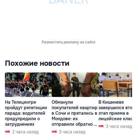
Разместить рекламу на сайте
Похожие новости
На Телецентре
Обманули
В Кишиневе
пройдут репетиции
покупателей квартир
завершился втор
парада: водителей
в Сочи и прятались в
этап приема в
предупредили о
Молдове: их
лицейские класс
затруднениях
отправили обратно в
3 часа назад
РФ
2 часа назад
3 часа назад