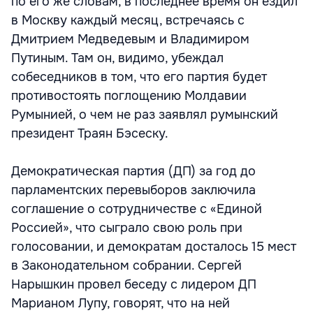
по его же словам, в последнее время он ездил
в Москву каждый месяц, встречаясь с
Дмитрием Медведевым и Владимиром
Путиным. Там он, видимо, убеждал
собеседников в том, что его партия будет
противостоять поглощению Молдавии
Румынией, о чем не раз заявлял румынский
президент Траян Бэсеску.
Демократическая партия (ДП) за год до
парламентских перевыборов заключила
соглашение о сотрудничестве с «Единой
Россией», что сыграло свою роль при
голосовании, и демократам досталось 15 мест
в Законодательном собрании. Сергей
Нарышкин провел беседу с лидером ДП
Марианом Лупу, говорят, что на ней