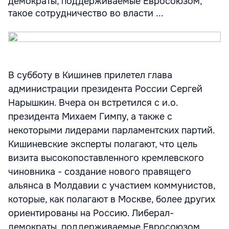
демократы, поддерживаемые Евросоюзом,
такое сотрудничество во власти ...
В субботу в Кишинев прилетел глава
администрации президента России Сергей
Нарышкин. Вчера он встретился с и.о.
президента Михаем Гимпу, а также с
некоторыми лидерами парламентских партий.
Кишиневские эксперты полагают, что цель
визита высокопоставленного кремлевского
чиновника - создание нового правящего
альянса в Молдавии с участием коммунистов,
которые, как полагают в Москве, более других
ориентированы на Россию. Либерал-
демократы, поддерживаемые Евросоюзом,