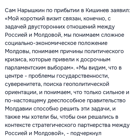
Сам Нарышкин по прибытии в Кишинев заявил:
«Мой короткий визит связан, конечно, с
задачей двусторонних отношений между
Россией и Молдовой, мы понимаем сложное
социально-экономическое положение
Молдовы, понимаем причины политического
кризиса, которые привели к досрочным
парламентским выборам». «Мы видим, что в
центре - проблемы государственности,
суверенитета, поиска геополитической
ориентации, и понимаем, что только сильное и
по-настоящему дееспособное правительство
Молдавии способно решить эти задачи, и
также мы хотели бы, чтобы они решались в
контексте стратегического партнерства между
Россией и Молдовой», - подчеркнул