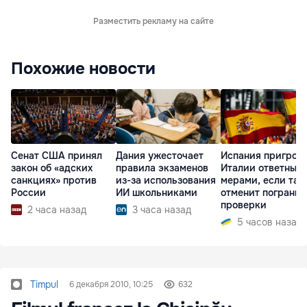
Разместить рекламу на сайте
Похожие новости
Сенат США принял
Дания ужесточает
Испания пригроз
закон об «адских
правила экзаменов
Италии ответным
санкциях» против
из-за использования
мерами, если та 
России
ИИ школьниками
отменит пограни
проверки
2 часа назад
3 часа назад
5 часов назад
Timpul
6 декабря 2010, 10:25
632