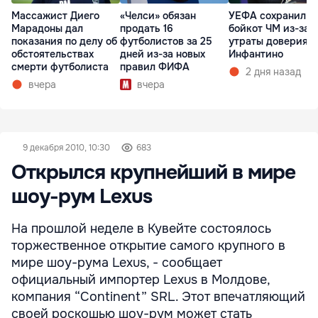
Массажист Диего
«Челси» обязан
УЕФА сохранил
Марадоны дал
продать 16
бойкот ЧМ из-за
показания по делу об
футболистов за 25
утраты доверия к
обстоятельствах
дней из-за новых
Инфантино
смерти футболиста
правил ФИФА
2 дня назад
вчера
вчера
9 декабря 2010, 10:30
683
Открылся крупнейший в мире
шоу-рум Lexus
На прошлой неделе в Кувейте состоялось
торжественное открытие самого крупного в
мире шоу-рума Lexus, - сообщает
официальный импортер Lexus в Молдове,
компания “Continent” SRL. Этот впечатляющий
своей роскошью шоу-рум может стать