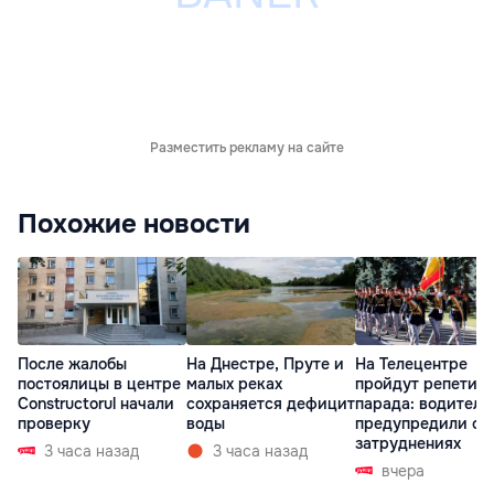
Разместить рекламу на сайте
Похожие новости
После жалобы
На Днестре, Пруте и
На Телецентре
постоялицы в центре
малых реках
пройдут репетиц
Constructorul начали
сохраняется дефицит
парада: водителе
проверку
воды
предупредили о
затруднениях
3 часа назад
3 часа назад
вчера