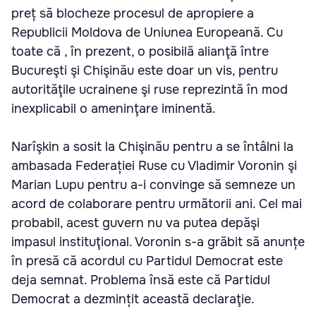
preț să blocheze procesul de apropiere a
Republicii Moldova de Uniunea Europeană. Cu
toate că , în prezent, o posibilă alianţă între
Bucureşti şi Chişinău este doar un vis, pentru
autorităţile ucrainene şi ruse reprezintă în mod
inexplicabil o ameninţare iminentă.
Narîşkin a sosit la Chişinău pentru a se întâlni la
ambasada Federației Ruse cu Vladimir Voronin şi
Marian Lupu pentru a-i convinge să semneze un
acord de colaborare pentru următorii ani. Cel mai
probabil, acest guvern nu va putea depăşi
impasul instituţional. Voronin s-a grăbit să anunțe
în presă că acordul cu Partidul Democrat este
deja semnat. Problema însă este că Partidul
Democrat a dezmințit această declaraţie.