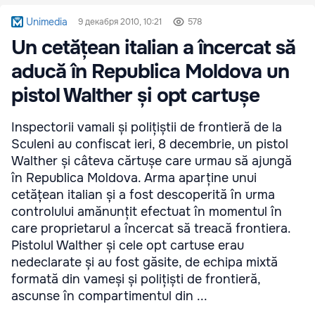
Unimedia
9 декабря 2010, 10:21
578
Un cetățean italian a încercat să
aducă în Republica Moldova un
pistol Walther și opt cartușe
Inspectorii vamali și polițiștii de frontieră de la
Sculeni au confiscat ieri, 8 decembrie, un pistol
Walther și câteva cărtușe care urmau să ajungă
în Republica Moldova. Arma aparține unui
cetățean italian și a fost descoperită în urma
controlului amănunțit efectuat în momentul în
care proprietarul a încercat să treacă frontiera.
Pistolul Walther și cele opt cartuse erau
nedeclarate și au fost găsite, de echipa mixtă
formată din vameși și polițiști de frontieră,
ascunse în compartimentul din ...