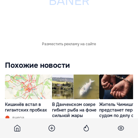
Разместить рекламу на сайте
Похожие новости
Кишинёв встал в
В Данченском озере
Житель Чимишли
гигантских пробках
гибнет рыба на фоне
предстанет перед
сильной жары
судом по делу об
вчера
убийстве
вчера
сожительницы
вчера