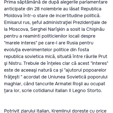
Prima săptămână de după alegerile parlamentare
anticipate din 28 noiembrie au lăsat Republica
Moldova într-o stare de incertitudine politică.
Emisarul rus, șeful administraţiei Prezidenţiale de
la Moscova, Serghei Narîşkin a sosit la Chişinău
pentru a reaminti politicienilor locali despre
"marele interes" pe care-l are Rusia pentru
evoluţia evenimentelor politice din fosta
republica sovietica mică, situată între râurile Prut
şi Nistru. Trebuie de înțeles clar că acest "interes"
este de aceeaşi natură ca și "ajutorul popoarelor
frăţeşti " acordat de Uniunea Sovietică poporului
maghiar, când tancurile Armatei Roşii au ocupat
țara lor, scrie cotidianul italian Il Legno Storto.
Potrivit ziarului italian, Kremlinul dorește cu orice