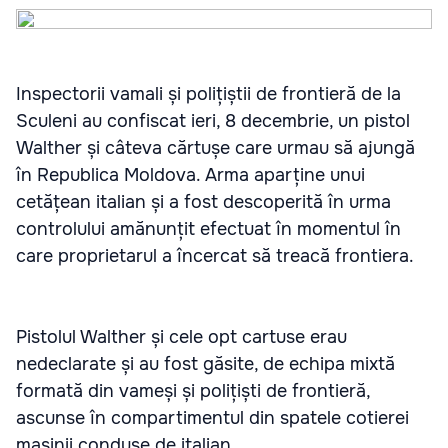
Inspectorii vamali și polițiștii de frontieră de la
Sculeni au confiscat ieri, 8 decembrie, un pistol
Walther și câteva cărtușe care urmau să ajungă
în Republica Moldova. Arma aparține unui
cetățean italian și a fost descoperită în urma
controlului amănunțit efectuat în momentul în
care proprietarul a încercat să treacă frontiera.
Pistolul Walther și cele opt cartuse erau
nedeclarate și au fost găsite, de echipa mixtă
formată din vameși și polițiști de frontieră,
ascunse în compartimentul din spatele cotierei
mașinii conduse de italian.