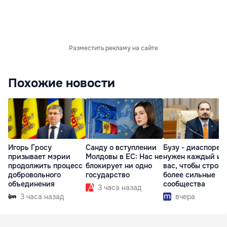
Разместить рекламу на сайте
Похожие новости
Игорь Гросу
Санду о вступлении
Бузу - диаспоре:
призывает мэрии
Молдовы в ЕС: Нас не
нужен каждый из
продолжить процесс
блокирует ни одно
вас, чтобы строит
добровольного
государство
более сильные
объединения
сообщества
3 часа назад
3 часа назад
вчера