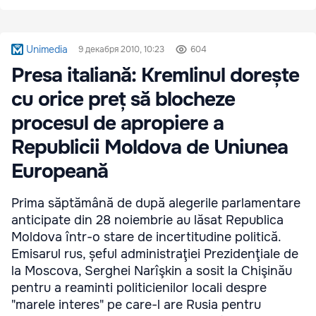
Unimedia
9 декабря 2010, 10:23
604
Presa italiană: Kremlinul dorește
cu orice preț să blocheze
procesul de apropiere a
Republicii Moldova de Uniunea
Europeană
Prima săptămână de după alegerile parlamentare
anticipate din 28 noiembrie au lăsat Republica
Moldova într-o stare de incertitudine politică.
Emisarul rus, șeful administraţiei Prezidenţiale de
la Moscova, Serghei Narîşkin a sosit la Chişinău
pentru a reaminti politicienilor locali despre
"marele interes" pe care-l are Rusia pentru