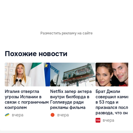
Разместить рекламу на сайте
Похожие новости
Италия отвергла
Netflix запер актера
Брат Джоли
угрозы Испании в
внутри билборда в
совершил каминг
связи с пограничным
Голливуде ради
в 53 года и
контролем
рекламы фильма
признался после
развода, что он г
вчера
вчера
вчера