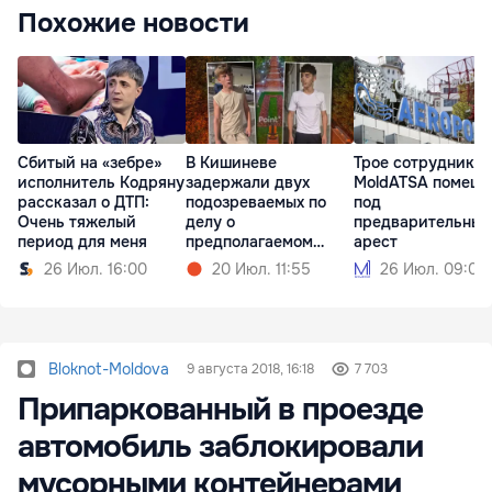
Похожие новости
Сбитый на «зебре»
В Кишиневе
Трое сотрудников
исполнитель Кодряну
задержали двух
MoldATSA помещ
рассказал о ДТП:
подозреваемых по
под
Очень тяжелый
делу о
предварительный
период для меня
предполагаемом
арест
изнасиловании
26 Июл. 16:00
20 Июл. 11:55
26 Июл. 09:00
Bloknot-Moldova
9 августа 2018, 16:18
7 703
Припаркованный в проезде
автомобиль заблокировали
мусорными контейнерами