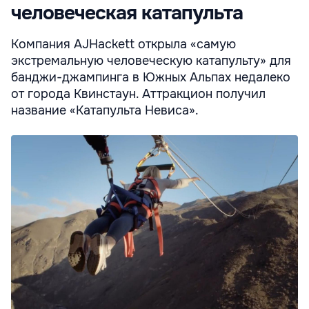
человеческая катапульта
Компания AJHackett открыла «самую
экстремальную человеческую катапульту» для
банджи-джампинга в Южных Альпах недалеко
от города Квинстаун. Аттракцион получил
название «Катапульта Невиса».