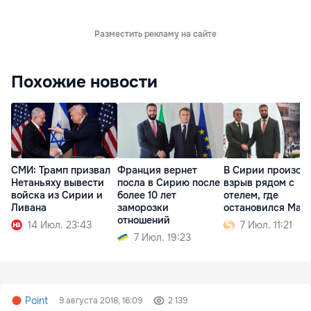
Разместить рекламу на сайте
Похожие новости
СМИ: Трамп призвал
Франция вернет
В Сирии произош
Нетаньяху вывести
посла в Сирию после
взрыв рядом с
войска из Сирии и
более 10 лет
отелем, где
Ливана
заморозки
остановился Мак
отношений
14 Июл. 23:43
7 Июл. 11:21
7 Июл. 19:23
Point
9 августа 2018, 16:09
2 139