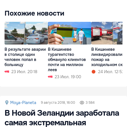
Похожие новости
В результате аварии
В Кишиневе
В Кишиневе
в столице один
турагентство
ликвидировали
человек попал в
обмануло клиентов
пожар на
больницу
почти на миллион
холодильном скл
леев
23 Июл. 20:18
24 Июл. 12:52
23 Июл. 19:00
Moya-Planeta
9 августа 2018, 16:00
3 584
В Новой Зеландии заработала
самая экстремальная