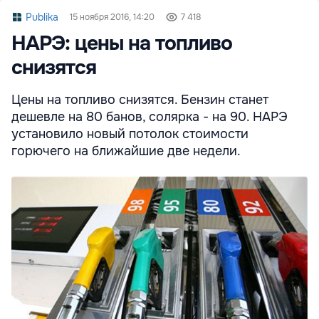
Publika
15 ноября 2016, 14:20
7 418
НАРЭ: цены на топливо
снизятся
Цены на топливо снизятся. Бензин станет
дешевле на 80 банов, солярка - на 90. НАРЭ
установило новый потолок стоимости
горючего на ближайшие две недели.