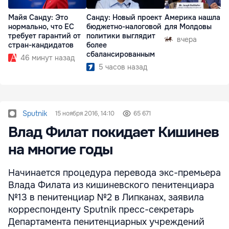
Майя Санду: Это
Санду: Новый проект
Америка нашла п
нормально, что ЕС
бюджетно-налоговой
для Молдовы
требует гарантий от
политики выглядит
вчера
стран-кандидатов
более
сбалансированным
46 минут назад
5 часов назад
Sputnik
15 ноября 2016, 14:10
65 671
Влад Филат покидает Кишинев
на многие годы
Начинается процедура перевода экс-премьера
Влада Филата из кишиневского пенитенциара
№13 в пенитенциар №2 в Липканах, заявила
корреспонденту Sputnik пресс-секретарь
Департамента пенитенциарных учреждений