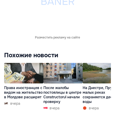
Разместить рекламу на сайте
Похожие новости
Права иностранцев с
После жалобы
На Днестре, Прут
видом на жительство
постоялицы в центре
малых реках
в Молдове расширят
Constructorul начали
сохраняется деф
проверку
воды
вчера
вчера
вчера