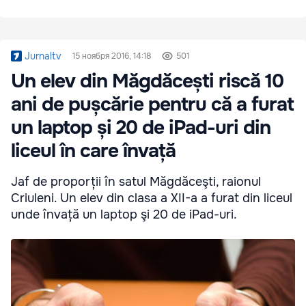
Jurnaltv
15 ноября 2016, 14:18
501
Un elev din Măgdăcești riscă 10
ani de pușcărie pentru că a furat
un laptop și 20 de iPad-uri din
liceul în care învață
Jaf de proporții în satul Măgdăceşti, raionul
Criuleni. Un elev din clasa a XII-a a furat din liceul
unde învață un laptop şi 20 de iPad-uri.