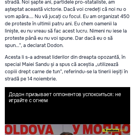
stradă. Noi șapte ani, partidele pro-stataliste, am
așteptat această victorie. Dacă voi credeți că noi nu o
vom apăra.... Nu vă jucați cu focul. Eu am organizat 450
de proteste în ultimii patru ani. Eu chem oamenii la
liniște, eu nu vreau să fac acest lucru. Nimeni nu iese la
proteste până eu nu voi spune. Dar dacă eu o să
spun...”, a declarat Dodon.
Acesta li s-a adresat liderilor din dreapta opozantă, în
special Maiei Sandu și a spus că aceștia „utilizează
copiii drept carne de tun”, referindu-se la tinerii ieșiți în
stradă pe 14 noiembrie.