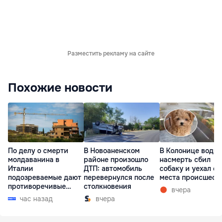
Разместить рекламу на сайте
Похожие новости
По делу о смерти
В Новоаненском
В Колонице водит
молдаванина в
районе произошло
насмерть сбил
Италии
ДТП: автомобиль
собаку и уехал с
подозреваемые дают
перевернулся после
места происшест
противоречивые
столкновения
вчера
показания
час назад
вчера