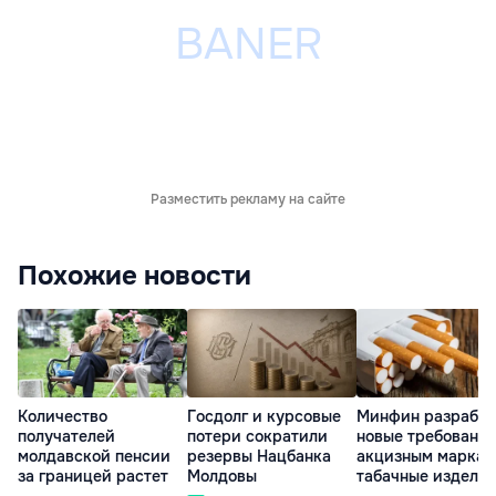
Разместить рекламу на сайте
Похожие новости
Количество
Госдолг и курсовые
Минфин разработ
получателей
потери сократили
новые требования
молдавской пенсии
резервы Нацбанка
акцизным маркам
за границей растет
Молдовы
табачные издели