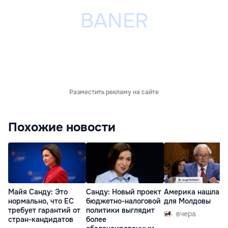
Разместить рекламу на сайте
Похожие новости
Майя Санду: Это
Санду: Новый проект
Америка нашла п
нормально, что ЕС
бюджетно-налоговой
для Молдовы
требует гарантий от
политики выглядит
вчера
стран-кандидатов
более