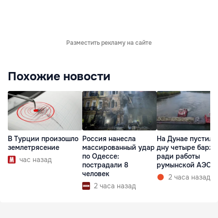
Разместить рекламу на сайте
Похожие новости
В Турции произошло
Россия нанесла
На Дунае пустили
землетрясение
массированный удар
дну четыре барж
по Одессе:
ради работы
час назад
пострадали 8
румынской АЭС
человек
2 часа назад
2 часа назад