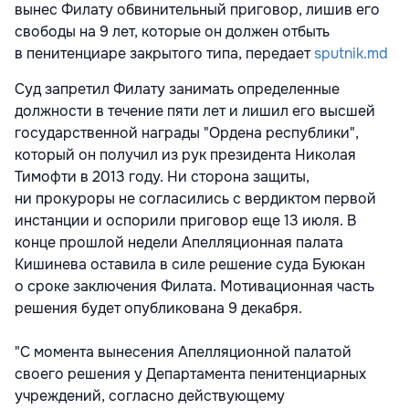
вынес Филату обвинительный приговор, лишив его
свободы на 9 лет, которые он должен отбыть
в пенитенциаре закрытого типа, передает
sputnik.md
Суд запретил Филату занимать определенные
должности в течение пяти лет и лишил его высшей
государственной награды "Ордена республики",
который он получил из рук президента Николая
Тимофти в 2013 году. Ни сторона защиты,
ни прокуроры не согласились с вердиктом первой
инстанции и оспорили приговор еще 13 июля. В
конце прошлой недели Апелляционная палата
Кишинева оставила в силе решение суда Буюкан
о сроке заключения Филата. Мотивационная часть
решения будет опубликована 9 декабря.
"С момента вынесения Апелляционной палатой
своего решения у Департамента пенитенциарных
учреждений, согласно действующему