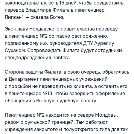
законодательству, есть 15 дней, чтобы осуществить
перевод Владимира Филата в пенитенциар
Липкан", — сказала Ботез.
Экс-главу молдавского правительства переведут
в пенитенциар №2 согласно распоряжению,
подписанному и.о. руководителя ДПУ Аурелиу
Суханом. Сопровождать Филата будут сотрудники
спецподразделения Pantera.
Сторона защиты Филата, в свою очередь, обратилась
в Департамент пенитенциарных учреждений
с просьбой не переводить их клиента, а оставить его
в пенитенциаре №13, чтобы завершить оформление
обращения в Высшую судебную палату.
Пенитенциар №2 находится на севере Молдовы,
рядом с румынской границей. Там работают
учреждения закрытого и полуоткрытого типа для тех