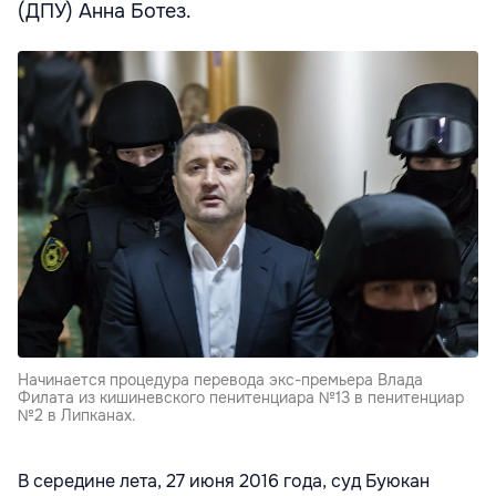
(ДПУ) Анна Ботез.
Начинается процедура перевода экс-премьера Влада
Филата из кишиневского пенитенциара №13 в пенитенциар
№2 в Липканах.
В середине лета, 27 июня 2016 года, суд Буюкан