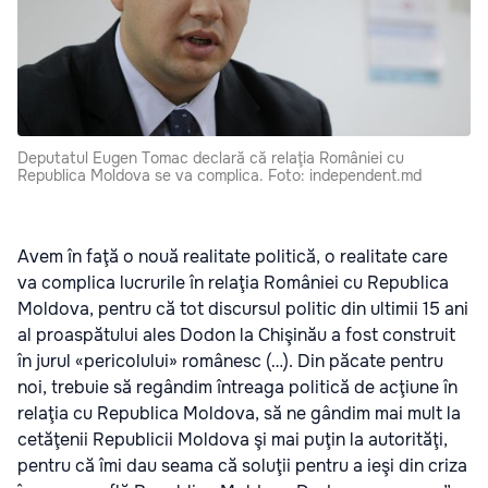
Deputatul Eugen Tomac declară că relaţia României cu
Republica Moldova se va complica. Foto: independent.md
Avem în faţă o nouă realitate politică, o realitate care
va complica lucrurile în relaţia României cu Republica
Moldova, pentru că tot discursul politic din ultimii 15 ani
al proaspătului ales Dodon la Chişinău a fost construit
în jurul «pericolului» românesc (…). Din păcate pentru
noi, trebuie să regândim întreaga politică de acţiune în
relaţia cu Republica Moldova, să ne gândim mai mult la
cetăţenii Republicii Moldova şi mai puţin la autorităţi,
pentru că îmi dau seama că soluţii pentru a ieşi din criza