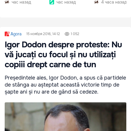
час назад
час назад
4 часа назад
Agora
15 ноября 2016, 14:12
1 052
Igor Dodon despre proteste: Nu
vă jucați cu focul și nu utilizați
copiii drept carne de tun
Președintele ales, Igor Dodon, a spus că partidele
de stânga au așteptat această victorie timp de
șapte ani și nu are de gând să cedeze.