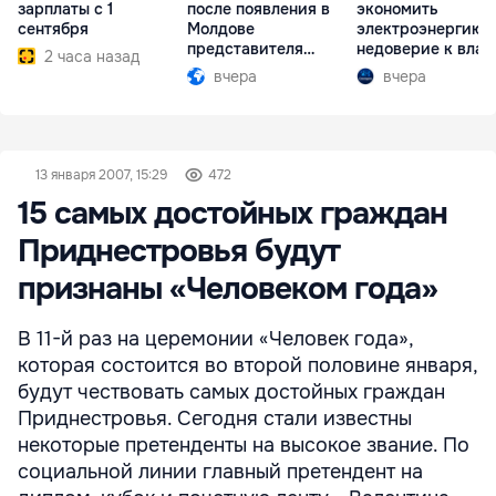
зарплаты с 1
после появления в
экономить
сентября
Молдове
электроэнергию 
представителя
недоверие к влас
2 часа назад
Южной Осетии
вчера
вчера
13 января 2007, 15:29
472
15 самых достойных граждан
Приднестровья будут
признаны «Человеком года»
В 11-й раз на церемонии «Человек года»,
которая состоится во второй половине января,
будут чествовать самых достойных граждан
Приднестровья. Сегодня стали известны
некоторые претенденты на высокое звание. По
социальной линии главный претендент на