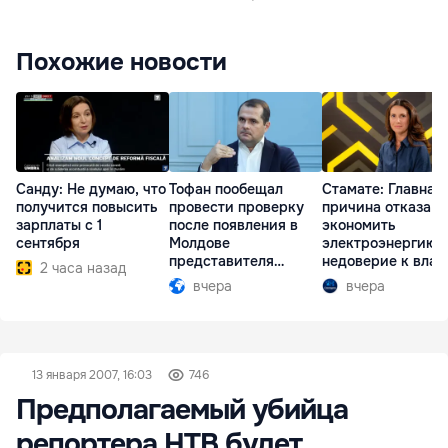
Похожие новости
Санду: Не думаю, что
Тофан пообещал
Стамате: Главная
получится повысить
провести проверку
причина отказа
зарплаты с 1
после появления в
экономить
сентября
Молдове
электроэнергию 
представителя
недоверие к влас
2 часа назад
Южной Осетии
вчера
вчера
13 января 2007, 16:03
746
Предполагаемый убийца
репортера НТВ будет