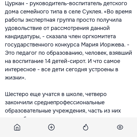
Цуркан - руководитель-воспитатель детского
дома семейного типа в селе Суклея. «Во время
работы экспертная группа просто получила
удовольствие от рассмотрения данной
кандидатуры, - сказала член оргкомитета
государственного конкурса Мария Иоржева. -
Это педагог по образованию, человек, взявший
на воспитание 14 детей-сирот. И что самое
интересное - все дети сегодня устроены в
жизни».
Шестеро еще учатся в школе, четверо
закончили среднепрофессиональные
образовательные учреждения, часть из них
уже работает, старшая девочка вышла замуж.
А «мама», помимо заботы о многочисленных
ребятишках, еще и работает преподавателем в