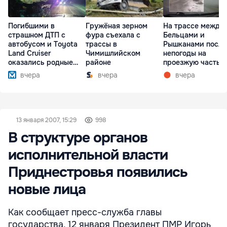
Погибшими в
Гружёная зерном
На трассе между
страшном ДТП с
фура съехала с
Бельцами и
автобусом и Toyota
трассы в
Рышканами после
Land Cruiser
Чимишлийском
непогоды на
оказались родные
районе
проезжую часть
братья
упали деревья
вчера
вчера
вчера
13 января 2007, 15:29
998
В структуре органов
исполнительной власти
Приднестровья появились
новые лица
Как сообщает пресс-служба главы
государства, 12 января Президент ПМР Игорь