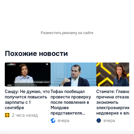
Разместить рекламу на сайте
Похожие новости
Санду: Не думаю, что
Тофан пообещал
Стамате: Главная
получится повысить
провести проверку
причина отказа
зарплаты с 1
после появления в
экономить
сентября
Молдове
электроэнергию 
представителя
недоверие к влас
2 часа назад
Южной Осетии
вчера
вчера