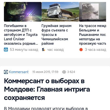
Погибшими в
Гружёная зерном
На трассе между
страшном ДТП с
фура съехала с
Бельцами и
автобусом и Toyota
трассы в
Рышканами после
Land Cruiser
Чимишлийском
непогоды на
оказались родные
районе
проезжую часть
братья
упали деревья
53 минуты назад
час назад
3 часа назад
Kommersant
15 июня 2015, 17:59
3 624
Коммерсант о выборах в
Молдове: Главная интрига
сохраняется
В Молдавии подводят итоги выборов в