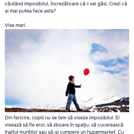
căutând imposibilul, încrezătoare că-l vei găsi. Crezi că
ai mai putea face asta?
Vise mari
Din fericire, copiii nu se tem să viseze imposibilul. Ei
visează să fie eroi, să zboare în spaţiu, să cucerească
înaltul munţilor sau să-şi cumpere un hypermarket. Cu