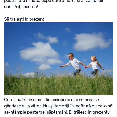
păstra-o 5 minute, după care ar ierta şi ar zâmbi din
nou. Poţi încerca!
Să trăieşti în prezent
Copiii nu trăiesc nici din amintiri şi nici nu prea se
gândesc ei la viitor. Nu-şi fac griji în legătură cu ce-o să
se-ntâmple peste trei săptămâni. Ei trăiesc în prezentul