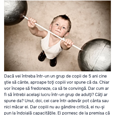
Dacă vei întreba într-un un grup de copii de 5 ani cine
ştie să cânte, aproape toţi copiii vor spune că da. Chiar
vor începe să fredoneze, ca să te convingă. Dar cum ar
fi să întrebi acelaşi lucru într-un grup de adulţi? Câţi ar
spune da? Unul, doi, cei care într-adevăr pot cânta sau
nici măcar ei. Dar copiii nu au gândire critică, ei nu-şi
pun la îndoială capacităţile. Ei pornesc de la premisa că