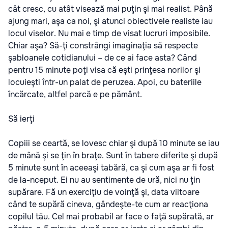
cât cresc, cu atât visează mai puţin şi mai realist. Până
ajung mari, aşa ca noi, şi atunci obiectivele realiste iau
locul viselor. Nu mai e timp de visat lucruri imposibile.
Chiar aşa? Să-ţi constrângi imaginaţia să respecte
şabloanele cotidianului – de ce ai face asta? Când
pentru 15 minute poţi visa că eşti prinţesa norilor şi
locuieşti într-un palat de peruzea. Apoi, cu bateriile
încărcate, altfel parcă e pe pământ.
Să ierţi
Copiii se ceartă, se lovesc chiar şi după 10 minute se iau
de mână şi se ţin în braţe. Sunt în tabere diferite şi după
5 minute sunt în aceeaşi tabără, ca şi cum aşa ar fi fost
de la-nceput. Ei nu au sentimente de ură, nici nu ţin
supărare. Fă un exerciţiu de voinţă şi, data viitoare
când te supără cineva, gândeşte-te cum ar reacţiona
copilul tău. Cel mai probabil ar face o faţă supărată, ar