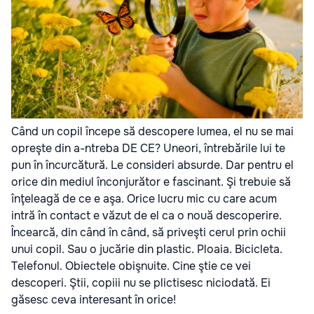
Când un copil începe să descopere lumea, el nu se mai
opreşte din a-ntreba DE CE? Uneori, întrebările lui te
pun în încurcătură. Le consideri absurde. Dar pentru el
orice din mediul înconjurător e fascinant. Şi trebuie să
înţeleagă de ce e aşa. Orice lucru mic cu care acum
intră în contact e văzut de el ca o nouă descoperire.
Încearcă, din când în când, să priveşti cerul prin ochii
unui copil. Sau o jucărie din plastic. Ploaia. Bicicleta.
Telefonul. Obiectele obişnuite. Cine ştie ce vei
descoperi. Ştii, copiii nu se plictisesc niciodată. Ei
găsesc ceva interesant în orice!