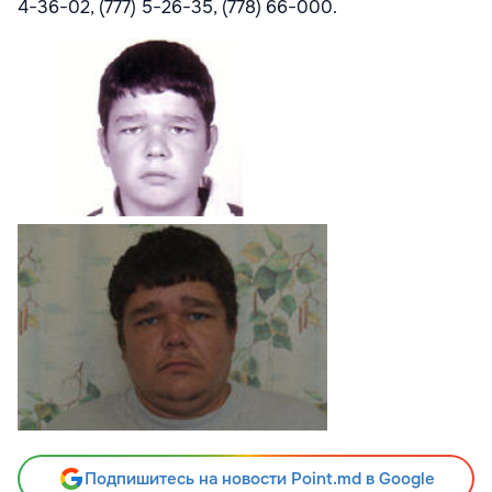
4−36−02, (777) 5−26−35, (778) 66−000.
Подпишитесь на новости Point.md в Google