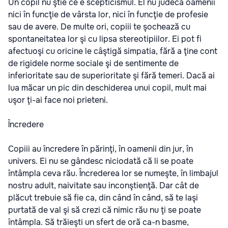
Un copil nu ştie ce e scepticismul. El nu judecă oamenii
nici în funcţie de vârsta lor, nici în funcţie de profesie
sau de avere. De multe ori, copiii te şochează cu
spontaneitatea lor şi cu lipsa stereotipiilor. Ei pot fi
afectuoşi cu oricine le câştigă simpatia, fără a ţine cont
de rigidele norme sociale şi de sentimente de
inferioritate sau de superioritate şi fără temeri. Dacă ai
lua măcar un pic din deschiderea unui copil, mult mai
uşor ţi-ai face noi prieteni.
Încredere
Copiii au încredere în părinţi, în oamenii din jur, în
univers. Ei nu se gândesc niciodată că li se poate
întâmpla ceva rău. Încrederea lor se numeşte, în limbajul
nostru adult, naivitate sau inconştienţă. Dar cât de
plăcut trebuie să fie ca, din când în când, să te laşi
purtată de val şi să crezi că nimic rău nu ţi se poate
întâmpla. Să trăieşti un sfert de oră ca-n basme,