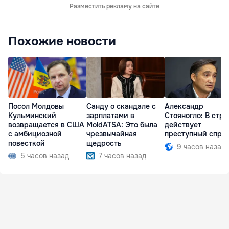
Разместить рекламу на сайте
Похожие новости
Посол Молдовы
Санду о скандале с
Александр
Кульминский
зарплатами в
Стояногло: В стра
возвращается в США
MoldATSA: Это была
действует
с амбициозной
чрезвычайная
преступный спру
повесткой
щедрость
9 часов назад
5 часов назад
7 часов назад