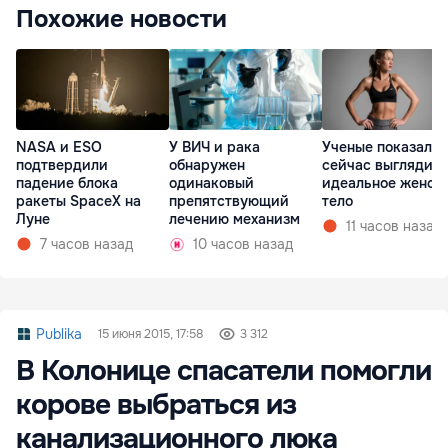
Похожие новости
NASA и ESO
У ВИЧ и рака
Ученые показали,
подтвердили
обнаружен
сейчас выглядит
падение блока
одинаковый
идеальное женск
ракеты SpaceX на
препятствующий
тело
Луне
лечению механизм
11 часов назад
7 часов назад
10 часов назад
Publika
15 июня 2015, 17:58
3 312
В Колонице спасатели помогли
корове выбраться из
канализационного люка