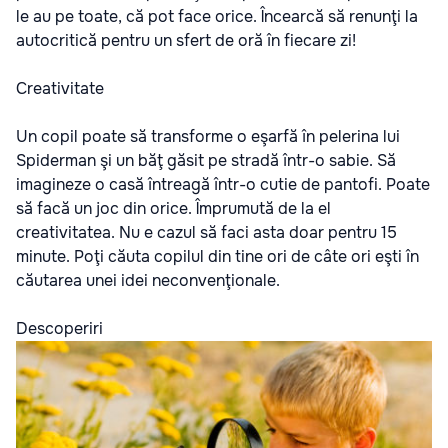
le au pe toate, că pot face orice. Încearcă să renunţi la
autocritică pentru un sfert de oră în fiecare zi!
Creativitate
Un copil poate să transforme o eşarfă în pelerina lui
Spiderman şi un băţ găsit pe stradă într-o sabie. Să
imagineze o casă întreagă într-o cutie de pantofi. Poate
să facă un joc din orice. Împrumută de la el
creativitatea. Nu e cazul să faci asta doar pentru 15
minute. Poţi căuta copilul din tine ori de câte ori eşti în
căutarea unei idei neconvenţionale.
Descoperiri