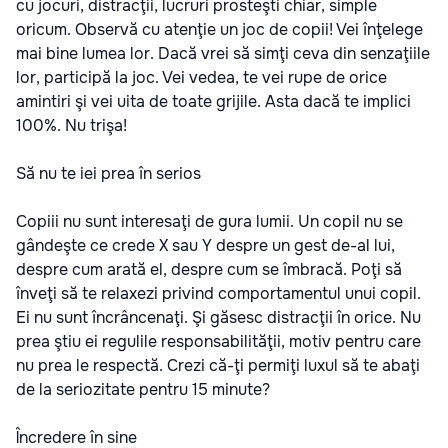
cu jocuri, distracţii, lucruri prosteşti chiar, simple
oricum. Observă cu atenţie un joc de copii! Vei înţelege
mai bine lumea lor. Dacă vrei să simţi ceva din senzaţiile
lor, participă la joc. Vei vedea, te vei rupe de orice
amintiri şi vei uita de toate grijile. Asta dacă te implici
100%. Nu trişa!
Să nu te iei prea în serios
Copiii nu sunt interesaţi de gura lumii. Un copil nu se
gândeşte ce crede X sau Y despre un gest de-al lui,
despre cum arată el, despre cum se îmbracă. Poţi să
înveţi să te relaxezi privind comportamentul unui copil.
Ei nu sunt încrâncenaţi. Şi găsesc distracţii în orice. Nu
prea ştiu ei regulile responsabilităţii, motiv pentru care
nu prea le respectă. Crezi că-ţi permiţi luxul să te abaţi
de la seriozitate pentru 15 minute?
Încredere în sine