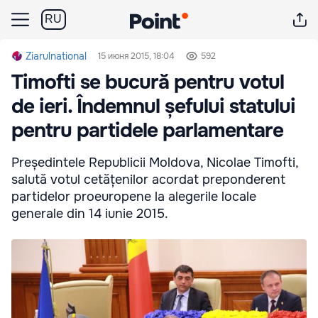
RU
Ziarulnational
15 июня 2015, 18:04
592
Timofti se bucură pentru votul
de ieri. Îndemnul șefului statului
pentru partidele parlamentare
Președintele Republicii Moldova, Nicolae Timofti,
salută votul cetățenilor acordat preponderent
partidelor proeuropene la alegerile locale
generale din 14 iunie 2015.