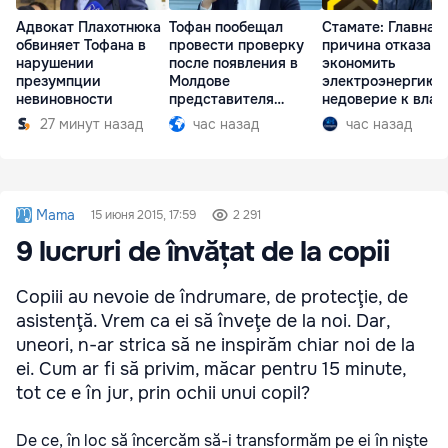
Адвокат Плахотнюка
Тофан пообещал
Стамате: Главная
обвиняет Тофана в
провести проверку
причина отказа
нарушении
после появления в
экономить
презумпции
Молдове
электроэнергию 
невиновности
представителя
недоверие к влас
Южной Осетии
27 минут назад
час назад
час назад
Mama
15 июня 2015, 17:59
2 291
9 lucruri de învățat de la copii
Copiii au nevoie de îndrumare, de protecţie, de
asistenţă. Vrem ca ei să înveţe de la noi. Dar,
uneori, n-ar strica să ne inspirăm chiar noi de la
ei. Cum ar fi să privim, măcar pentru 15 minute,
tot ce e în jur, prin ochii unui copil?
De ce, în loc să încercăm să-i transformăm pe ei în nişte