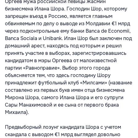
Оргеев мужа российской певицы Жасмин
бизнесмена Илана Шора. Господин Шор, которому
запрещен въезд в Россию, является главным
обвиняемым по делу о выводе из Молдавии €1 млрд
через подконтрольные ему банки Banca de Economii,
Banca Sociala и Unibank. Илан Шор был заключен под
домашний арест, находясь под которым и решил
принять участие в выборах, зарегистрировавшись
кандидатом в мэры Оргеева от малоизвестной
партии «Равноправие». Выбор этого города
объясняется тем, что здесь господину Шору
принадлежит футбольный клуб «Милсами» (название
составлено из первых букв имен отца бизнесмена
Мирона Шора, самого Илана Шора и его супруги
Сары Манахимовой и ее сына от первого брака
Михаила).
Предвыборный лозунг кандидата Шора с учетом
скандала с выводом €1 млрд выглядел довольно