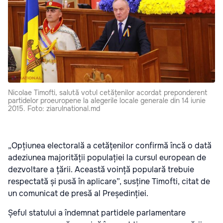
Nicolae Timofti, salută votul cetățenilor acordat preponderent
partidelor proeuropene la alegerile locale generale din 14 iunie
2015. Foto: ziarulnational.md
„Opțiunea electorală a cetățenilor confirmă încă o dată
adeziunea majorității populației la cursul european de
dezvoltare a țării. Această voință populară trebuie
respectată și pusă în aplicare”, susține Timofti, citat de
un comunicat de presă al Președinției.
Șeful statului a îndemnat partidele parlamentare