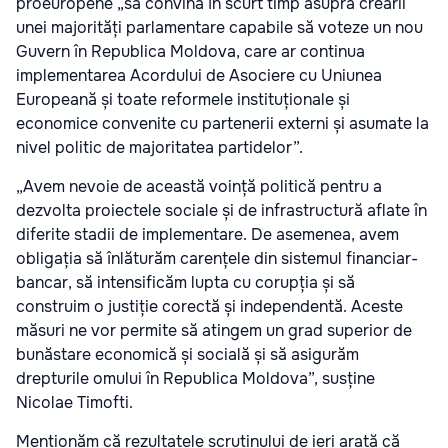
proeuropene „să convină în scurt timp asupra creării
unei majorități parlamentare capabile să voteze un nou
Guvern în Republica Moldova, care ar continua
implementarea Acordului de Asociere cu Uniunea
Europeană și toate reformele instituționale și
economice convenite cu partenerii externi și asumate la
nivel politic de majoritatea partidelor”.
„Avem nevoie de această voință politică pentru a
dezvolta proiectele sociale și de infrastructură aflate în
diferite stadii de implementare. De asemenea, avem
obligația să înlăturăm carențele din sistemul financiar-
bancar, să intensificăm lupta cu corupția și să
construim o justiție corectă și independentă. Aceste
măsuri ne vor permite să atingem un grad superior de
bunăstare economică și socială și să asigurăm
drepturile omului în Republica Moldova”, susține
Nicolae Timofti.
Menționăm că rezultatele scrutinului de ieri arată că