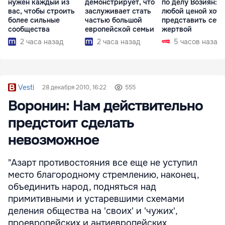
нужен каждый из
демонстрирует, что
по делу Возиян: 
вас, чтобы строить
заслуживает стать
любой ценой хоче
более сильные
частью большой
представить себя
сообщества
европейской семьи
жертвой
2 часа назад
2 часа назад
5 часов назад
Vesti
28 декабря 2010, 16:22
555
Воронин: Нам действительно
предстоит сделать
невозможное
"Азарт противостояния все еще не уступил
место благородному стремлению, наконец,
объединить народ, подняться над
примитивными и устаревшими схемами
деления общества на 'своих' и 'чужих',
проевропейских и антиевропейских,