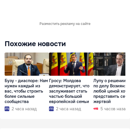
Разместить рекламу на сайте
Похожие новости
Бузу - диаспоре: Нам
Гросу: Молдова
Лупу о решении с
нужен каждый из
демонстрирует, что
по делу Возиян: 
вас, чтобы строить
заслуживает стать
любой ценой хоче
более сильные
частью большой
представить себя
сообщества
европейской семьи
жертвой
2 часа назад
2 часа назад
5 часов назад