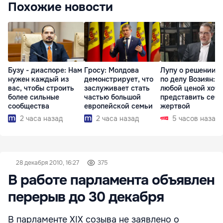
Похожие новости
Бузу - диаспоре: Нам
Гросу: Молдова
Лупу о решении с
нужен каждый из
демонстрирует, что
по делу Возиян: 
вас, чтобы строить
заслуживает стать
любой ценой хоче
более сильные
частью большой
представить себя
сообщества
европейской семьи
жертвой
2 часа назад
2 часа назад
5 часов назад
28 декабря 2010, 16:27
375
В работе парламента объявлен
перерыв до 30 декабря
В парламенте XIX созыва не заявлено о