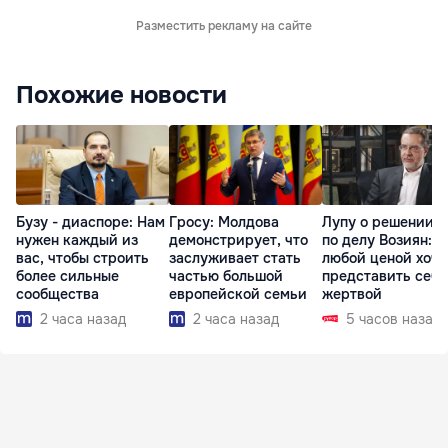
Разместить рекламу на сайте
Похожие новости
Бузу - диаспоре: Нам
Гросу: Молдова
Лупу о решении с
нужен каждый из
демонстрирует, что
по делу Возиян: 
вас, чтобы строить
заслуживает стать
любой ценой хоче
более сильные
частью большой
представить себя
сообщества
европейской семьи
жертвой
2 часа назад
2 часа назад
5 часов назад