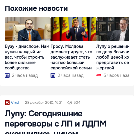
Похожие новости
Бузу - диаспоре: Нам
Гросу: Молдова
Лупу о решении с
нужен каждый из
демонстрирует, что
по делу Возиян: 
вас, чтобы строить
заслуживает стать
любой ценой хоче
более сильные
частью большой
представить себя
сообщества
европейской семьи
жертвой
2 часа назад
2 часа назад
5 часов назад
Vesti
28 декабря 2010, 16:21
504
Лупу: Сегодняшние
переговоры с ЛП и ЛДПМ
окончились ничем