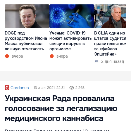
DOGE под
Ученые: COVID-19
В США один из
руководством Илона
может активировать
штатов судится с
Маска публиковал
спящие вирусы в
правительством и
ложную отчетность
организме
за «файлов
Эпштейна»
вчера
вчера
2 дня назад
Gordonua
13 июля 2021, 22:31
2 263
Украинская Рада провалила
голосование за легализацию
медицинского каннабиса