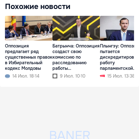
Похожие новости
Оппозиция
Батрынча: Оппозиция
Плынгэу: Оппози
предлагает ряд
создаст свою
пытается
существенных правок
комиссию по
дискредитироват
в Избирательный
расследованию
работу
кодекс Молдовы
работы
парламентской
госпредприятий
комиссии
14 Июл. 18:14
9 Июл. 10:10
15 Июл. 13:38