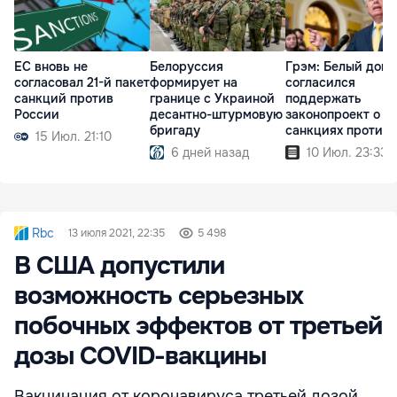
ЕС вновь не
Белоруссия
Грэм: Белый дом
согласовал 21-й пакет
формирует на
согласился
санкций против
границе с Украиной
поддержать
России
десантно-штурмовую
законопроект о н
бригаду
санкциях против
15 Июл. 21:10
России
6 дней назад
10 Июл. 23:33
Rbc
13 июля 2021, 22:35
5 498
В США допустили
возможность серьезных
побочных эффектов от третьей
дозы COVID-вакцины
Вакцинация от коронавируса третьей дозой