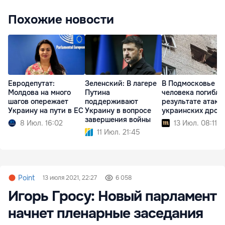
Похожие новости
Евродепутат:
Зеленский: В лагере
В Подмосковье т
Молдова на много
Путина
человека погибли
шагов опережает
поддерживают
результате атаки
Украину на пути в ЕС
Украину в вопросе
украинских дрон
завершения войны
8 Июл. 16:02
13 Июл. 08:11
11 Июл. 21:45
Point
13 июля 2021, 22:27
6 058
Игорь Гросу: Новый парламент
начнет пленарные заседания