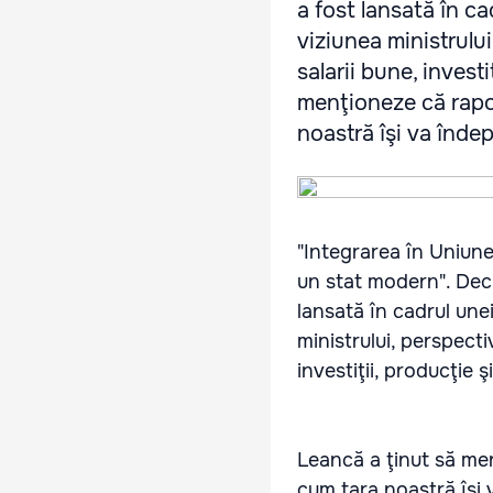
a fost lansată în ca
viziunea ministrulu
salarii bune, investi
menţioneze că rapo
noastră îşi va îndepl
"Integrarea în Uniun
un stat modern". Decl
lansată în cadrul unei
ministrului, perspect
investiţii, producţie şi
Leancă a ţinut să me
cum ţara noastră îşi 