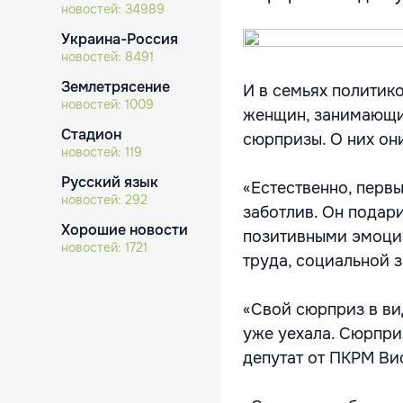
новостей:
34989
Украина-Россия
новостей:
8491
Землетрясение
И в семьях политико
новостей:
1009
женщин, занимающих
Стадион
сюрпризы. О них они
новостей:
119
Русский язык
«Естественно, перв
новостей:
292
заботлив. Он подари
Хорошие новости
позитивными эмоция
новостей:
1721
труда, социальной 
«Свой сюрприз в вид
уже уехала. Сюрприз
депутат от ПКРМ Ви