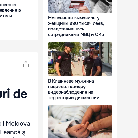
ровести
явления в
ителя
Мошенники выманили у
женщины 990 тысяч леев,
представившись
сотрудниками МВД и СИБ
В Кишиневе мужчина
повредил камеру
uri de
видеонаблюдения на
территории дипмиссии
cii Moldova
 Leancă şi