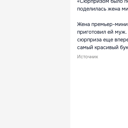
«Сюрпризом было пер
поделилась жена м
Жена премьер-минис
приготовил ей муж. 
сюрприза еще впере
самый красивый буке
Источник