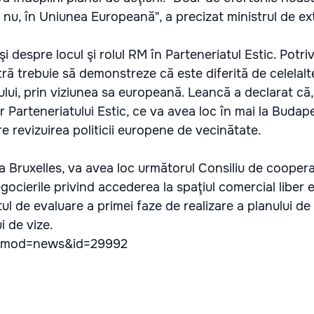
nu, în Uniunea Europeană", a precizat ministrul de ex
şi despre locul şi rolul RM în Parteneriatul Estic. Potriv
stră trebuie să demonstreze că este diferită de celelalt
lui, prin viziunea sa europeană. Leancă a declarat că,
 Parteneriatului Estic, ce va avea loc în mai la Budap
re revizuirea politicii europene de vecinătate.
la Bruxelles, va avea loc următorul Consiliu de coope
gocierile privind accederea la spaţiul comercial liber 
ul de evaluare a primei faze de realizare a planului de
i de vize.
/?mod=news&id=29992