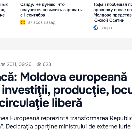
чных
Санду: Не думаю, что
Тофан пообещал п
ал,
получится повысить зарплаты
проверку после по
ане
с 1 сентября
Молдове представ
Южной Осетии
8 часов назад
вчера
ля 2011, 09:26
623
ncă: Moldova europeană
nvestiţii, producţie, loc
irculaţie liberă
unea Europeană reprezintă transformarea Republi
". Declaraţia aparţine ministrului de externe Iurie