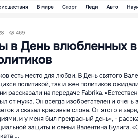
оисшествия
В мире
Спорт
Леди
Авто
Нау
28
469
 в День влюбленных в
олитиков
ков есть место для любви. В День святого Вале
ихся политикой, так и жен политиков ожидал
ни рассказали на передаче Fabrika. «Естествен
л от мужа. Он всегда изобретателен и очень 
еток и сказал красивые слова. От этого я зар
ями, и у меня был прекрасный день», - расск
циальной защиты и семьи Валентина Булига. «
ета ...