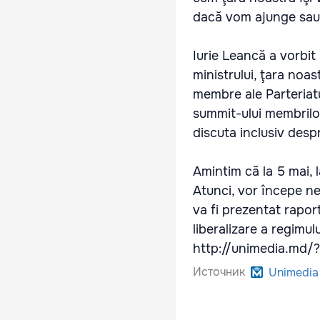
dacă vom ajunge sau 
Iurie Leancă a vorbit 
ministrului, ţara noa
membre ale Parteriatu
summit-ului membrilor
discuta inclusiv desp
Amintim că la 5 mai, 
Atunci, vor începe ne
va fi prezentat raport
liberalizare a regimulu
http://unimedia.md
Источник
Unimedia