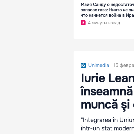
Майя Санду о недостато
запасах газа: Никто не зн
что начнется война в Ир
4 минуты назад
15 февра
Unimedia
Iurie Lea
înseamnă i
muncă şi c
"Integrarea în Uni
într-un stat modern