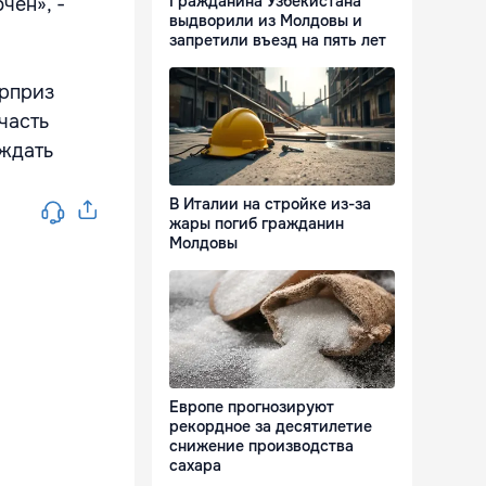
Гражданина Узбекистана
чен», -
выдворили из Молдовы и
запретили въезд на пять лет
юрприз
часть
 ждать
В Италии на стройке из-за
жары погиб гражданин
Молдовы
Европе прогнозируют
рекордное за десятилетие
снижение производства
сахара