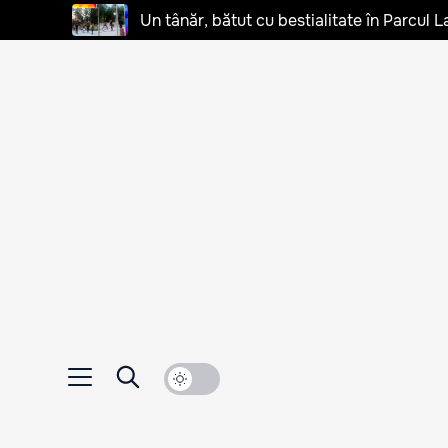
Un tânăr, bătut cu bestialitate în Parcul L