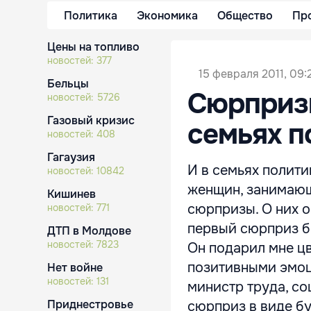
Политика
Экономика
Общество
Пр
Цены на топливо
новостей:
377
15 февраля 2011, 09:
Бельцы
Сюрпризы
новостей:
5726
Газовый кризис
семьях п
новостей:
408
Гагаузия
И в семьях полити
новостей:
10842
женщин, занимающ
Кишинев
сюрпризы. О них о
новостей:
771
первый сюрприз бы
ДТП в Молдове
новостей:
7823
Он подарил мне цв
позитивными эмоци
Нет войне
новостей:
131
министр труда, со
Приднестровье
сюрприз в виде бук