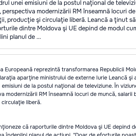
drul unei emisiuni de la postul naţional de televizi
i, perspectiva modernizării RM înseamnă locuri d
ţii, producţie şi circulaţie liberă. Leancă a ţinut să
rturile dintre Moldova şi UE depind de modul cu
ini planul de ...
ea Europeană reprezintă transformarea Republicii Mol
araţia aparţine ministrului de externe Iurie Leancă şi 
 emisiuni de la postul naţional de televiziune. În viziu
iva modernizării RM înseamnă locuri de muncă, salarii 
 circulaţie liberă.
nţioneze că raporturile dintre Moldova şi UE depind 
va îndeplini planul de acţiuni. "Doar de eforturile noa