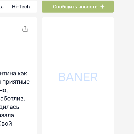
ка
Hi-Tech
Сообщить новость
нтина как
и приятные
но,
заботлив.
ядилась
азала
Свой