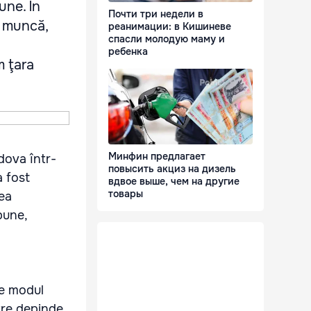
une. În
Почти три недели в
e muncă,
реанимации: в Кишиневе
спасли молодую маму и
ребенка
m ţara
Минфин предлагает
dova într-
повысить акциз на дизель
a fost
вдвое выше, чем на другие
товары
nea
bune,
de modul
stre depinde