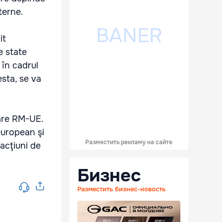
terne.
it
e state
 în cadrul
esta, se va
rare RM-UE.
european şi
Разместить рекламу на сайте
 acţiuni de
Бизнес
Разместить бизнес-новость