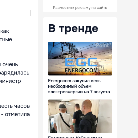
Разместить рекламу на сайте
В тренде
 как
тные
и очень
 зарядилась
 министр
Energocom закупил весь
необходимый объем
электроэнергии на 7 августа
шесть часов
 - отметила