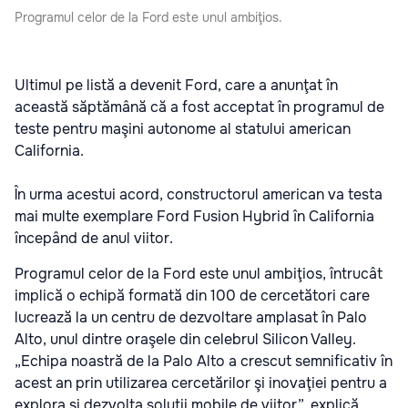
Programul celor de la Ford este unul ambiţios.
Ultimul pe listă a devenit Ford, care a anunţat în
această săptămână că a fost acceptat în programul de
teste pentru maşini autonome al statului american
California.
În urma acestui acord, constructorul american va testa
mai multe exemplare Ford Fusion Hybrid în California
începând de anul viitor.
Programul celor de la Ford este unul ambiţios, întrucât
implică o echipă formată din 100 de cercetători care
lucrează la un centru de dezvoltare amplasat în Palo
Alto, unul dintre oraşele din celebrul Silicon Valley.
„Echipa noastră de la Palo Alto a crescut semnificativ în
acest an prin utilizarea cercetărilor şi inovaţiei pentru a
explora şi dezvolta soluţii mobile de viitor”, explică