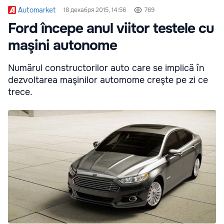
Automarket
18 декабря 2015, 14:56
769
Ford începe anul viitor testele cu
maşini autonome
Numărul constructorilor auto care se implică în
dezvoltarea maşinilor automome creşte pe zi ce
trece.