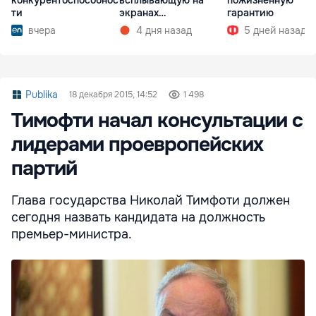
конкурентоспособнос
экранах
гарантию
ти
мультимедиа при
4 дня назад
5 дней назад
вчера
запуске
Publika
18 декабря 2015, 14:52
1 498
Тимофти начал консультации с
лидерами проевропейских
партий
Глава государства Николай Тимфоти должен
сегодня назвать кандидата на должность
премьер-министра.