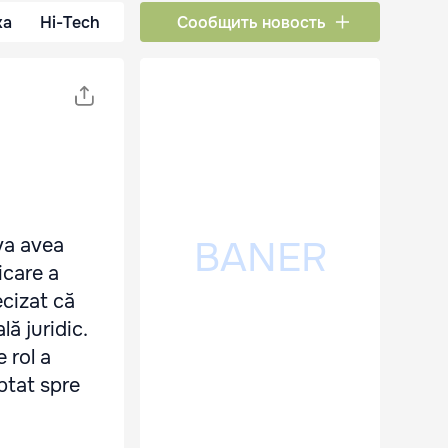
ка
Hi-Tech
Сообщить новость
 va avea
icare a
ecizat că
lă juridic.
 rol a
eptat spre