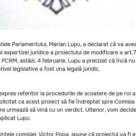
ntele Parlamentului, Marian Lupu, a declarat că va ave
tul expertizei juridice a proiectului de modificare a art.
e PCRM, astăzi, 4 februarie, Lupu a precizat că încă nu 
ivei legislative a fost una legală juridic.
expres referitor la procedurile de scoatere de pe rol a
olicitat ca acest proiect să fie îndreptat spre Comisia
care urmează să vină cu un verdict. Ulterior, vom decide
xplicat Lupu.
intele comisiei, Victor Popa, spune că proiectul va fi 