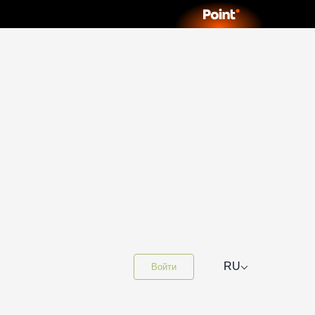
⌵
RU
Войти