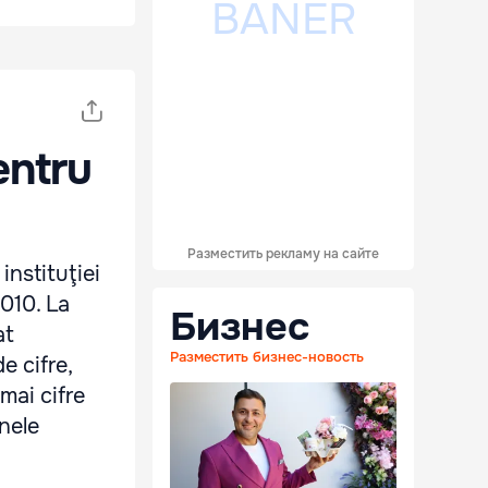
entru
Разместить рекламу на сайте
instituţiei
2010. La
Бизнес
at
Разместить бизнес-новость
e cifre,
umai cifre
nele