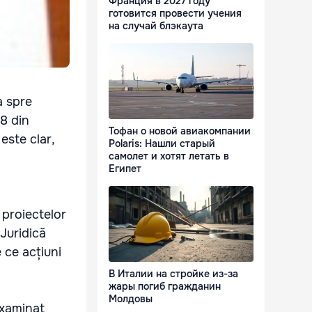
Франция в 2027 году
готовится провести учения
на случай блэкаута
a spre
78 din
Тофан о новой авиакомпании
este clar,
Polaris: Нашли старый
самолет и хотят летать в
Египет
 proiectelor
 Juridică
 ce acțiuni
В Италии на стройке из-за
жары погиб гражданин
Молдовы
examinat