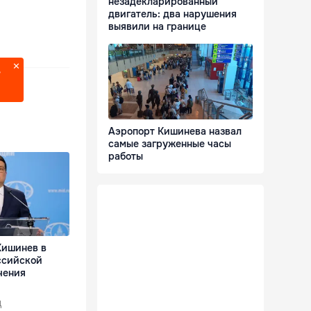
незадекларированный
двигатель: два нарушения
выявили на границе
?
Аэропорт Кишинева назвал
самые загруженные часы
работы
Кишинев в
ссийской
чения
д