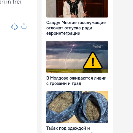
i în trei
Санду: Многие госслужащие
отложат отпуска ради
евроинтеграции
В Молдове ожидаются ливни
с грозами и град
Табак под одеждой и