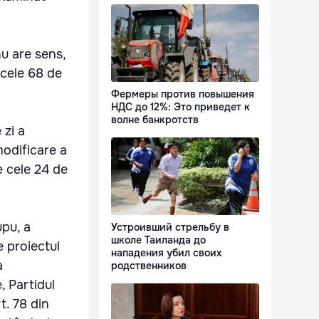
nu are sens,
 cele 68 de
Фермеры против повышения
НДС до 12%: Это приведет к
волне банкротств
 zi a
modificare a
e cele 24 de
upu, a
Устроивший стрельбу в
школе Таиланда до
e proiectul
нападения убил своих
a
родственников
, Partidul
t. 78 din