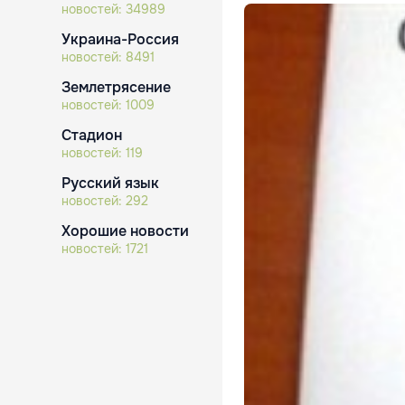
новостей:
34989
Украина-Россия
новостей:
8491
Землетрясение
новостей:
1009
Стадион
новостей:
119
Русский язык
новостей:
292
Хорошие новости
новостей:
1721