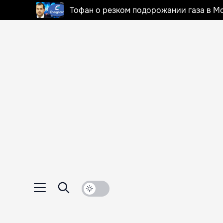
Тофан о резком подорожании газа в Мо