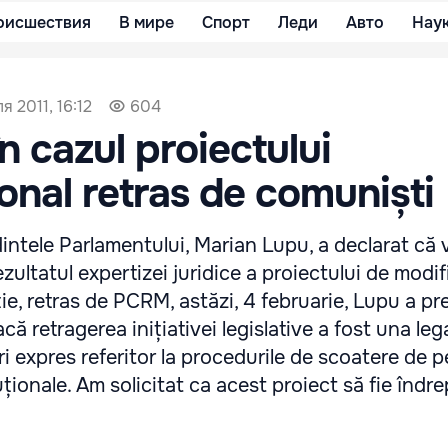
оисшествия
В мире
Спорт
Леди
Авто
Нау
я 2011, 16:12
604
n cazul proiectului
ional retras de comuniști
dintele Parlamentului, Marian Lupu, a declarat că
rezultatul expertizei juridice a proiectului de modif
ie, retras de PCRM, astăzi, 4 februarie, Lupu a pr
că retragerea inițiativei legislative a fost una lega
i expres referitor la procedurile de scoatere de pe
ționale. Am solicitat ca acest proiect să fie îndr