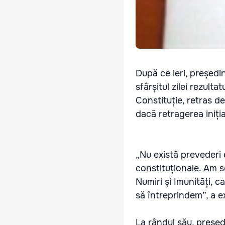
După ce ieri, președi
sfârșitul zilei rezulta
Constituție, retras d
dacă retragerea inițiat
„Nu există prevederi 
constituționale. Am s
Numiri și Imunități, 
să întreprindem”, a e
La rândul său, președ