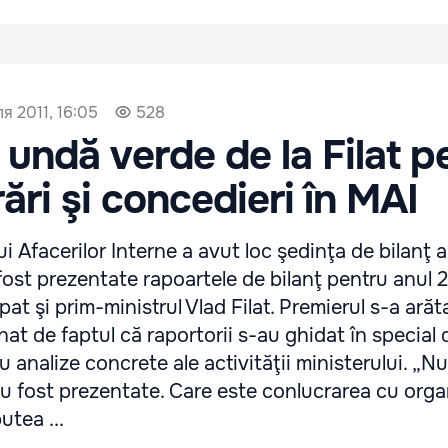
я 2011, 16:05
528
 undă verde de la Filat p
ări şi concedieri în MAI
ui Afacerilor Interne a avut loc şedinţa de bilanţ a 
 fost prezentate rapoartele de bilanţ pentru anul 
at şi prim-ministrul Vlad Filat. Premierul s-a arăt
at de faptul că raportorii s-au ghidat în special d
cu analize concrete ale activităţii ministerului. „N
 au fost prezentate. Care este conlucrarea cu orga
utea ...