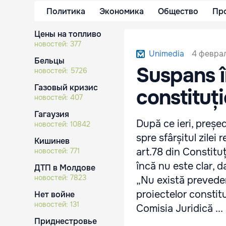
Политика
Экономика
Общество
Пр
Цены на топливо
новостей:
377
4 феврал
Unimedia
Бельцы
Suspans î
новостей:
5726
Газовый кризис
constituț
новостей:
407
Гагаузия
După ce ieri, preșe
новостей:
10842
spre sfârșitul zilei 
Кишинев
art.78 din Constituț
новостей:
771
încă nu este clar, da
ДТП в Молдове
новостей:
7823
„Nu există preveder
proiectelor constitu
Нет войне
новостей:
131
Comisia Juridică ...
Приднестровье