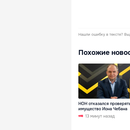
Нашли ошибку в тексте?
Вы
Похожие ново
НОН отказался проверят
имущество Иона Чебана
13 минут назад