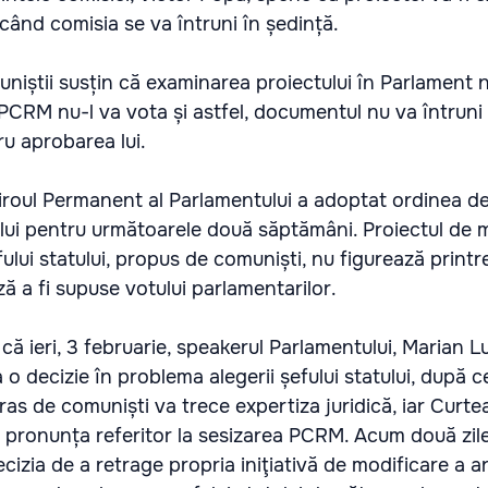
 când comisia se va întruni în ședință.
uniștii susțin că examinarea proiectului în Parlament 
PCRM nu-l va vota și astfel, documentul nu va întruni
u aprobarea lui.
iroul Permanent al Parlamentului a adoptat ordinea de
ului pentru următoarele două săptămâni. Proiectul de 
fului statului, propus de comuniști, nu figurează printr
ă a fi supuse votului parlamentarilor.
 ieri, 3 februarie, speakerul Parlamentului, Marian L
 o decizie în problema alegerii șefului statului, după c
etras de comuniști va trece expertiza juridică, iar Curte
 pronunța referitor la sesizarea PCRM. Acum două zile
cizia de a retrage propria iniţiativă de modificare a ar