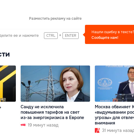
Разместить рекламу на сайте
Нашли ошибку в тексте
+
делите ее и нажмите
CTRL
ENTER
Сообщите нам!
сти
ь
Санду не исключила
Москва обвиняет 
повышения тарифов на свет
«выдумывании ро
из-за энергокризиса в Европе
угрозы» для отвле
внимания
19 минут назад
31 минута наза