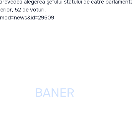
prevedea alegerea şefului statului de către parlamentar
terior, 52 de voturi.
/?mod=news&id=29509