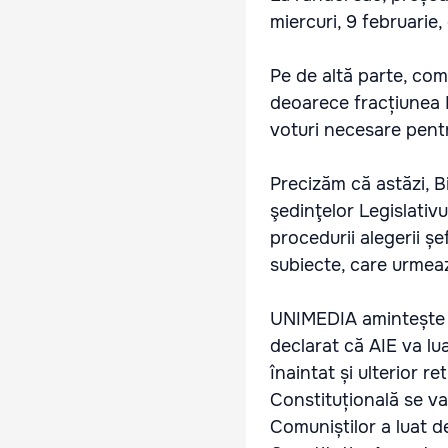
miercuri, 9 februarie,
Pe de altă parte, com
deoarece fracțiunea 
voturi necesare pentr
Precizăm că astăzi, B
şedinţelor Legislativ
procedurii alegerii șe
subiecte, care urmeaz
UNIMEDIA amintește că
declarat că AIE va lua
înaintat și ulterior r
Constituțională se va
Comuniștilor a luat de