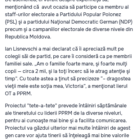
menţionând că avut ocazia să participe ca membru al
staff-urilor electorale a Partidului Popular Polonez
(PSL) şi a partidului Naţional Democratic German (NDP)
precum şi a campaniilor electorale de diverse nivele din
Republica Moldova.
Ian Lisnevschi a mai declarat că îi apreciază mult pe
colegii săi de partid, pe care îi consideră ca pe membrii
familiei sale. „Am o familie foarte mare, şi foarte mulţi
copii — circa 2 mii, şi la toţi încerc să le atrag atenţie şi
timp”. Cu toate astea a ţinut să precizeze “– dragostea
vieţii mele este soţia mea, Victoria”, a menţionat lierul
OT a PPRM.
Proiectul ”tete-a-tete” prevede întâlniri săptămânale
ale tineretului cu liderii PPRM de la diverse niveluri,
pentru ai cunoaşte mai bine şi a facilita comunicarea.
Proiectul va găzdui ulterior mai multe întâlniri de agest
gen care vor ajuta tinerii să înţeleagă mai bine valorile