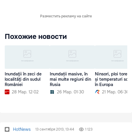
Разместить рекламу на сайте
Похожие новости
Inundaţii în zeci de
Inundații masive, în
Ninsori, ploi torenț
localităţi din sudul
mai multe regiuni din
și temperaturi scă
României
Rusia
în Europa
28 Мар. 12:02
26 Мар. 01:30
21 Мар. 06:30
HotNews
13 сентября 2013, 13:44
1 123