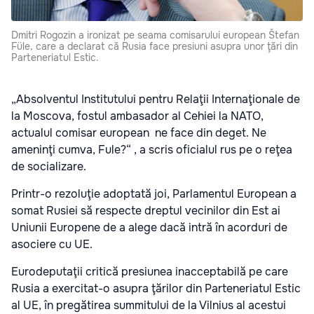
Dmitri Rogozin a ironizat pe seama comisarului european Štefan
Füle, care a declarat că Rusia face presiuni asupra unor ţări din
Parteneriatul Estic.
„Absolventul Institutului pentru Relaţii Internaţionale de
la Moscova, fostul ambasador al Cehiei la NATO,
actualul comisar european ne face din deget. Ne
ameninţi cumva, Fule?“ , a scris oficialul rus pe o reţea
de socializare.
Printr-o rezoluţie adoptată joi, Parlamentul European a
somat Rusiei să respecte dreptul vecinilor din Est ai
Uniunii Europene de a alege dacă intră în acorduri de
asociere cu UE.
Eurodeputaţii critică presiunea inacceptabilă pe care
Rusia a exercitat-o asupra ţărilor din Parteneriatul Estic
al UE, în pregătirea summitului de la Vilnius al acestui