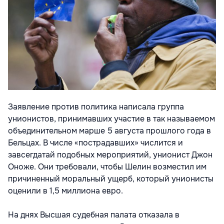
Заявление против политика написала группа
унионистов, принимавших участие в так называемом
объединительном марше 5 августа прошлого года в
Бельцах. В числе «пострадавших» числится и
завсегдатай подобных мероприятий, унионист Джон
Оноже. Они требовали, чтобы Шелин возместил им
причиненный моральный ущерб, который унионисты
оценили в 1,5 миллиона евро.
На днях Высшая судебная палата отказала в