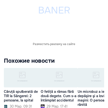
Разместить рекламу на сайте
Похожие новости
Căruță spulberată de
O fetiță a rămas fără
Un microbuz a ieşit
TIR la Sângerei: 2
două degete. Cum s-a
depăşire şi a lovit 
persoane, la spital
întâmplat accidentul
maşini: O persoană
rănită
30 Мар. 09:31
29 Мар. 17:41