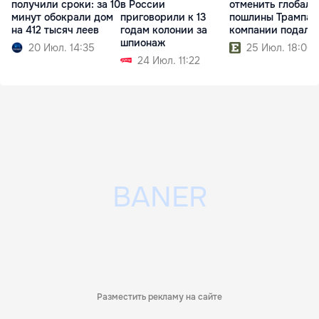
получили сроки: за 10
в России
отменить глобаль
минут обокрали дом
приговорили к 13
пошлины Трампа:
на 412 тысяч леев
годам колонии за
компании подали
шпионаж
20 Июл. 14:35
25 Июл. 18:00
24 Июл. 11:22
Разместить рекламу на сайте