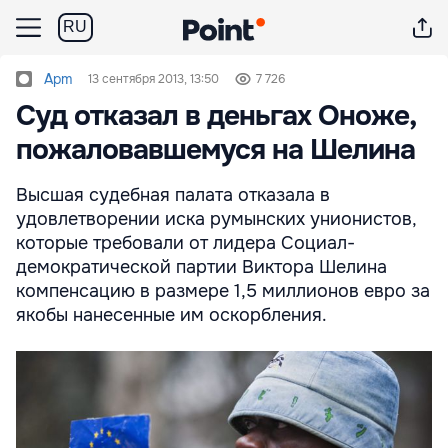
RU
Apm
13 сентября 2013, 13:50
7 726
Суд отказал в деньгах Оноже,
пожаловавшемуся на Шелина
Высшая судебная палата отказала в
удовлетворении иска румынских унионистов,
которые требовали от лидера Социал-
демократической партии Виктора Шелина
компенсацию в размере 1,5 миллионов евро за
якобы нанесенные им оскорбления.