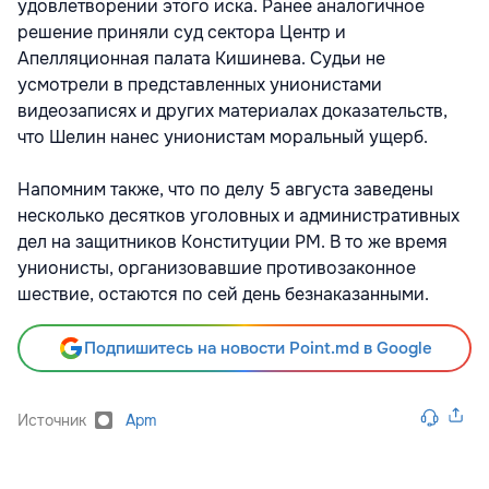
удовлетворении этого иска. Ранее аналогичное
решение приняли суд сектора Центр и
Апелляционная палата Кишинева. Судьи не
усмотрели в представленных унионистами
видеозаписях и других материалах доказательств,
что Шелин нанес унионистам моральный ущерб.
Напомним также, что по делу 5 августа заведены
несколько десятков уголовных и административных
дел на защитников Конституции РМ. В то же время
унионисты, организовавшие противозаконное
шествие, остаются по сей день безнаказанными.
Подпишитесь на новости Point.md в Google
Источник
Apm