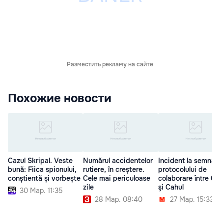
Разместить рекламу на сайте
Похожие новости
Cazul Skripal. Veste
Numărul accidentelor
Incident la semnar
bună: Fiica spionului,
rutiere, în creștere.
protocolului de
conștientă și vorbește
Cele mai periculoase
colaborare între Ga
zile
şi Cahul
30 Мар. 11:35
28 Мар. 08:40
27 Мар. 15:33