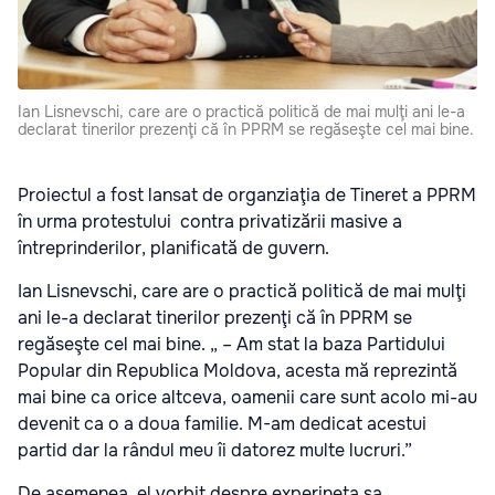
Ian Lisnevschi, care are o practică politică de mai mulţi ani le-a
declarat tinerilor prezenţi că în PPRM se regăseşte cel mai bine.
Proiectul a fost lansat de organziaţia de Tineret a PPRM
în urma protestului contra privatizării masive a
întreprinderilor, planificată de guvern.
Ian Lisnevschi, care are o practică politică de mai mulţi
ani le-a declarat tinerilor prezenţi că în PPRM se
regăseşte cel mai bine. „ – Am stat la baza Partidului
Popular din Republica Moldova, acesta mă reprezintă
mai bine ca orice altceva, oamenii care sunt acolo mi-au
devenit ca o a doua familie. M-am dedicat acestui
partid dar la rândul meu îi datorez multe lucruri.”
De asemenea, el vorbit despre experineţa sa,