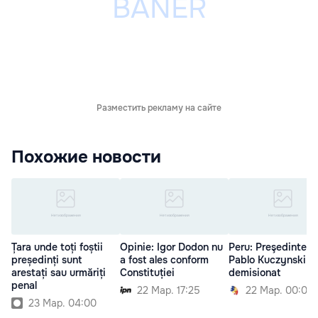
Разместить рекламу на сайте
Похожие новости
Țara unde toți foștii
Opinie: Igor Dodon nu
Peru: Preşedintele
președinți sunt
a fost ales conform
Pablo Kuczynski a
arestați sau urmăriți
Constituției
demisionat
penal
22 Мар. 17:25
22 Мар. 00:00
23 Мар. 04:00