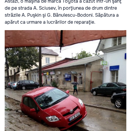
Astăzi, o maşină de marca Toyota a căzut într-un şanţ
de pe strada A. Sciusev, în porţiunea de drum dintre
străzile A. Puşkin şi G. Bănulescu-Bodoni. Săpătura a
apărut ca urmare a lucrărilor de reparaţie.