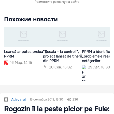
Разместить рекламу на сайте
Похожие новости
Leancă ar putea prelua
”Şcoala – la control!”,
PPRM a identificat
PPRM
proiect lansat de tinerii
„problemele reale”
din PPRM
cetăţenilor
16 Мар. 14:15
20 Сен. 16:32
29 Авг. 18:30
Adevarul
13 сентября 2013, 13:30
236
Rogozin îl ia peste picior pe Fule: