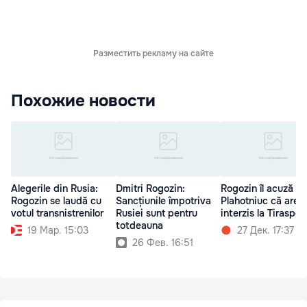
Разместить рекламу на сайте
Похожие новости
Alegerile din Rusia:
Dmitri Rogozin:
Rogozin îl acuză p
Rogozin se laudă cu
Sancțiunile împotriva
Plahotniuc că are
votul transnistrenilor
Rusiei sunt pentru
interzis la Tiraspol
totdeauna
19 Мар. 15:03
27 Дек. 17:37
26 Фев. 16:51