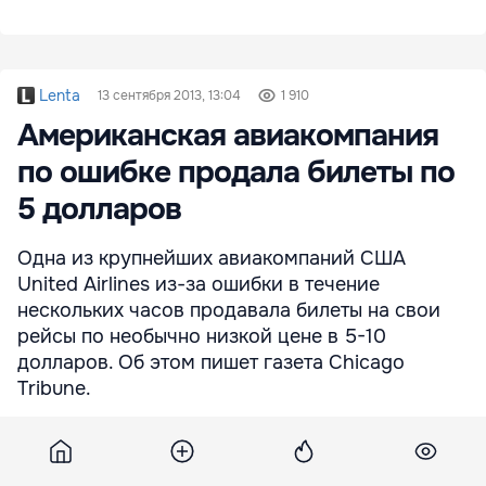
Lenta
13 сентября 2013, 13:04
1 910
Американская авиакомпания
по ошибке продала билеты по
5 долларов
Одна из крупнейших авиакомпаний США
United Airlines из-за ошибки в течение
нескольких часов продавала билеты на свои
рейсы по необычно низкой цене в 5-10
долларов. Об этом пишет газета Chicago
Tribune.