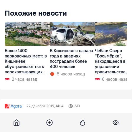
Похожие новости
Более 1400
В Кишиневе с начала
Чебан: Озеро
парковочных мест: в
года в авариях
“Восьмёрка”,
Кишинёве
пострадали более
находящееся в
обустраивают пять
400 человек
управлении
перехватывающих
правительства, в
5 часов назад
парковок
запустении
2 часа назад
6 часов назад
Agora
22 декабря 2015, 14:14
613
BBC: Tot mai mulți căței, dăruiți
de Crăciun în Marea Britanie,