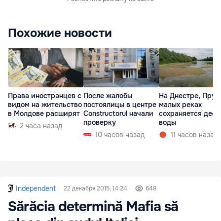
Похожие новости
Права иностранцев с
После жалобы
На Днестре, Прут
видом на жительство
постоялицы в центре
малых реках
в Молдове расширят
Constructorul начали
сохраняется деф
проверку
воды
2 часа назад
10 часов назад
11 часов назад
Independent
22 декабря 2015, 14:24
648
Sărăcia determină Mafia să