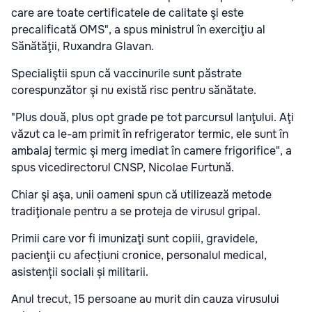
care are toate certificatele de calitate şi este
precalificată OMS", a spus ministrul în exerciţiu al
Sănătăţii, Ruxandra Glavan.
Specialiştii spun că vaccinurile sunt păstrate
corespunzător şi nu există risc pentru sănătate.
"Plus două, plus opt grade pe tot parcursul lanţului. Aţi
văzut ca le-am primit în refrigerator termic, ele sunt în
ambalaj termic şi merg imediat în camere frigorifice", a
spus vicedirectorul CNSP, Nicolae Furtună.
Chiar şi aşa, unii oameni spun că utilizează metode
tradiţionale pentru a se proteja de virusul gripal.
Primii care vor fi imunizaţi sunt copiii, gravidele,
pacienţii cu afecțiuni cronice, personalul medical,
asistenții sociali și militarii.
Anul trecut, 15 persoane au murit din cauza virusului