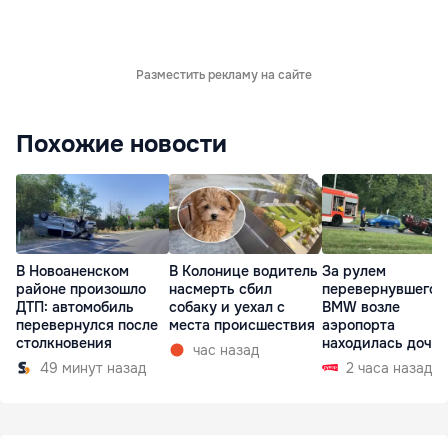
Разместить рекламу на сайте
Похожие новости
В Новоаненском
В Колонице водитель
За рулем
районе произошло
насмерть сбил
перевернувшегос
ДТП: автомобиль
собаку и уехал с
BMW возле
перевернулся после
места происшествия
аэропорта
столкновения
находилась дочь
час назад
директора лицея
49 минут назад
2 часа назад