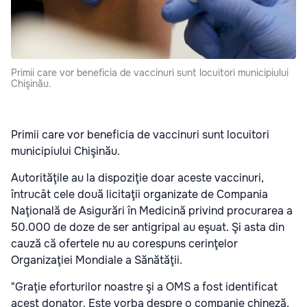
Primii care vor beneficia de vaccinuri sunt locuitori municipiului
Chişinău.
Primii care vor beneficia de vaccinuri sunt locuitori
municipiului Chişinău.
Autorităţile au la dispoziţie doar aceste vaccinuri,
întrucât cele două licitaţii organizate de Compania
Naţională de Asigurări în Medicină privind procurarea a
50.000 de doze de ser antigripal au eşuat. Şi asta din
cauză că ofertele nu au corespuns cerinţelor
Organizaţiei Mondiale a Sănătăţii.
"Graţie eforturilor noastre şi a OMS a fost identificat
acest donator. Este vorba despre o companie chineză,