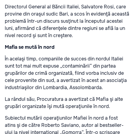
Directorul General al Băncii Italiei, Salvatore Rosi, care
provine din oraşul sudic Bari, a scos în evidenţă această
problemă într-un discurs susţinut la începutul acestei
luni, afirmând că diferenţele dintre regiuni se află la un
nivel record şi sunt în creştere.
Mafia se mută în nord
În acelaşi timp, companiile de succes din nordul Italiei
sunt tot mai mult expuse „contaminării“ din partea
grupărilor de crimă organizată, fiind vorba inclusiv de
cele provenite din sud, a avertizat în acest an asociaţia
industriaşilor din Lombardia, Assolombarda.
La rândul său, Procuratura a avertizat că Mafia şi alte
grupări organizate îşi mută operaţiunile în nord.
Subiectul mutării operaţiunilor Mafiei în nord a fost
atins şi de către Roberto Saviano, autor al bestseller-
ului la nivel internaţional „Gomorra“. Într-o scrisoare