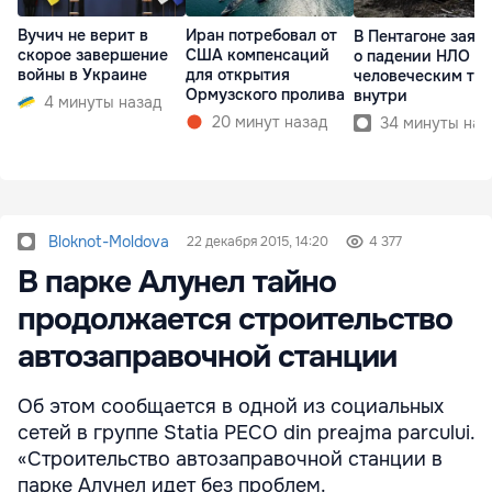
Вучич не верит в
Иран потребовал от
В Пентагоне заяв
скорое завершение
США компенсаций
о падении НЛО с
войны в Украине
для открытия
человеческим те
Ормузского пролива
внутри
4 минуты назад
20 минут назад
34 минуты наз
Bloknot-Moldova
22 декабря 2015, 14:20
4 377
В парке Алунел тайно
продолжается строительство
автозаправочной станции
Об этом сообщается в одной из социальных
сетей в группе Statia PECO din preajma parcului.
«Строительство автозаправочной станции в
парке Алунел идет без проблем.