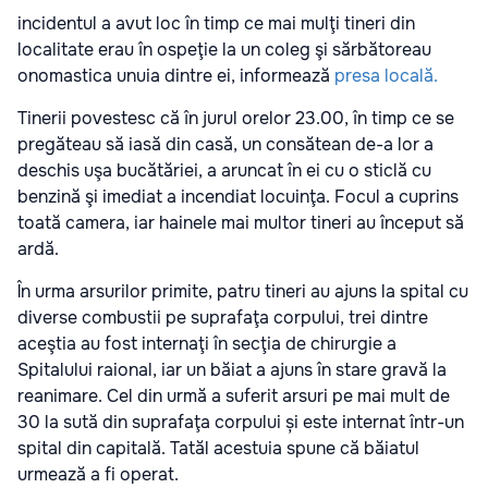
incidentul a avut loc în timp ce mai mulţi tineri din
localitate erau în ospeţie la un coleg şi sărbătoreau
onomastica unuia dintre ei, informează
presa locală.
Tinerii povestesc că în jurul orelor 23.00, în timp ce se
pregăteau să iasă din casă, un consătean de-a lor a
deschis uşa bucătăriei, a aruncat în ei cu o sticlă cu
benzină şi imediat a incendiat locuinţa. Focul a cuprins
toată camera, iar hainele mai multor tineri au început să
ardă.
În urma arsurilor primite, patru tineri au ajuns la spital cu
diverse combustii pe suprafaţa corpului, trei dintre
aceştia au fost internaţi în secţia de chirurgie a
Spitalului raional, iar un băiat a ajuns în stare gravă la
reanimare. Cel din urmă a suferit arsuri pe mai mult de
30 la sută din suprafaţa corpului și este internat într-un
spital din capitală. Tatăl acestuia spune că băiatul
urmează a fi operat.