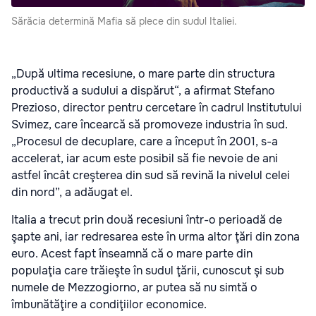
Sărăcia determină Mafia să plece din sudul Italiei.
„După ultima recesiune, o mare parte din structura
productivă a sudului a dispărut“, a afirmat Stefano
Prezioso, director pentru cercetare în cadrul Institutului
Svimez, care încearcă să promoveze industria în sud.
„Procesul de decuplare, care a început în 2001, s-a
accelerat, iar acum este posibil să fie nevoie de ani
astfel încât creşterea din sud să revină la nivelul celei
din nord”, a adăugat el.
Italia a trecut prin două recesiuni într-o perioadă de
şapte ani, iar redresarea este în urma altor ţări din zona
euro. Acest fapt înseamnă că o mare parte din
populaţia care trăieşte în sudul ţării, cunoscut şi sub
numele de Mezzogiorno, ar putea să nu simtă o
îmbunătăţire a condiţiilor economice.