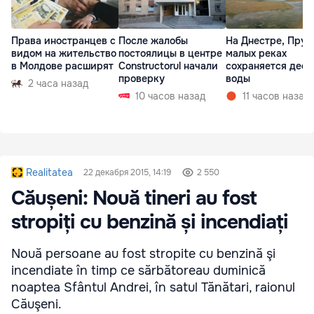
Права иностранцев с
После жалобы
На Днестре, Прут
видом на жительство
постоялицы в центре
малых реках
в Молдове расширят
Constructorul начали
сохраняется деф
проверку
воды
2 часа назад
10 часов назад
11 часов назад
Realitatea
22 декабря 2015, 14:19
2 550
Căușeni: Nouă tineri au fost
stropiți cu benzină și incendiați
Nouă persoane au fost stropite cu benzină şi
incendiate în timp ce sărbătoreau duminică
noaptea Sfântul Andrei, în satul Tănătari, raionul
Căuşeni.