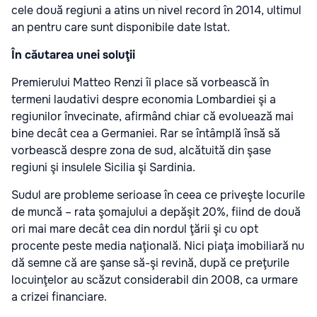
cele două regiuni a atins un nivel record în 2014, ultimul
an pentru care sunt disponibile date Istat.
În căutarea unei soluţii
Premierului Matteo Renzi îi place să vorbească în
termeni laudativi despre economia Lombardiei şi a
regiunilor învecinate, afirmând chiar că evoluează mai
bine decât cea a Germaniei. Rar se întâmplă însă să
vorbească despre zona de sud, alcătuită din şase
regiuni şi insulele Sicilia şi Sardinia.
Sudul are probleme serioase în ceea ce priveşte locurile
de muncă – rata şomajului a depăşit 20%, fiind de două
ori mai mare decât cea din nordul ţării şi cu opt
procente peste media naţională. Nici piaţa imobiliară nu
dă semne că are şanse să-şi revină, după ce preţurile
locuinţelor au scăzut considerabil din 2008, ca urmare
a crizei financiare.