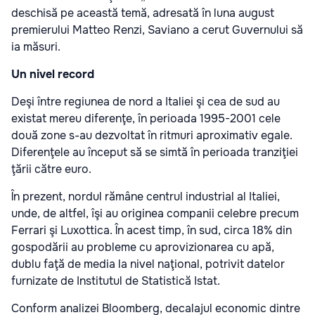
deschisă pe această temă, adresată în luna august
premierului Matteo Renzi, Saviano a cerut Guvernului să
ia măsuri.
Un nivel record
Deşi între regiunea de nord a Italiei şi cea de sud au
existat mereu diferenţe, în perioada 1995-2001 cele
două zone s-au dezvoltat în ritmuri aproximativ egale.
Diferenţele au început să se simtă în perioada tranziţiei
ţării către euro.
În prezent, nordul rămâne centrul industrial al Italiei,
unde, de altfel, îşi au originea companii celebre precum
Ferrari şi Luxottica. În acest timp, în sud, circa 18% din
gospodării au probleme cu aprovizionarea cu apă,
dublu faţă de media la nivel naţional, potrivit datelor
furnizate de Institutul de Statistică Istat.
Conform analizei Bloomberg, decalajul economic dintre