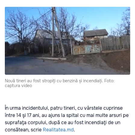
Nouă tineri au fost stropiți cu benzină și incendiați. Foto:
captura video
În urma incidentului, patru tineri, cu vârstele cuprinse
între 14 şi 17 ani, au ajuns la spital cu mai multe arsuri pe
suprafaţa corpului, după ce au fost incendiaţi de un
consătean, scrie
Realitatea.md
.