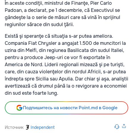
În aceste condiţii, ministrul de Finanţe, Pier Carlo
Padoan, a declarat, pe 1 decembrie, că Executivul se
gândeşte la o serie de măsuri care să vină în sprijinul
regiunilor sărace din sudul ţării.
Există şi speranţe că situaţia s-ar putea ameliora.
Compania Fiat Chrysler a angajat 1.500 de muncitori la
uzina din Melfi, din regiunea Basilicata din sudul Italiei,
pentru a produce Jeep-uri ce vor fi exportate în
America de Nord. Liderii regionali mizează şi pe turişti,
care, din cauza violenţelor din nordul Africii, s-ar putea
îndrepta spre Sicilia sau Apulia. Dar chiar şi aşa, analiştii
avertizează că drumul până la o revigorare a economiei
din sud este foarte lung.
Подпишитесь на новости Point.md в Google
Источник
Independent