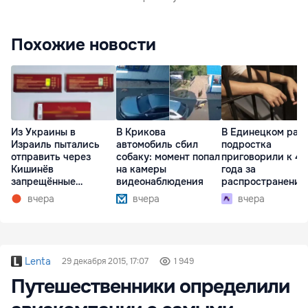
Похожие новости
Из Украины в
В Крикова
В Единецком рай
Израиль пытались
автомобиль сбил
подростка
отправить через
собаку: момент попал
приговорили к 4,
Кишинёв
на камеры
года за
запрещённые
видеонаблюдения
распространение
препараты
наркотиков
вчера
вчера
вчера
Lenta
29 декабря 2015, 17:07
1 949
Путешественники определили