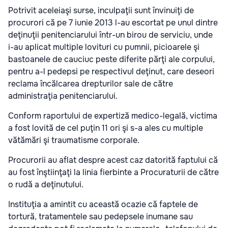
Potrivit aceleiaşi surse, inculpaţii sunt învinuiţi de
procurori că pe 7 iunie 2013 l-au escortat pe unul dintre
deţinuţii penitenciarului într-un birou de serviciu, unde
i-au aplicat multiple lovituri cu pumnii, picioarele şi
bastoanele de cauciuc peste diferite părţi ale corpului,
pentru a-l pedepsi pe respectivul deţinut, care deseori
reclama încălcarea drepturilor sale de către
administraţia penitenciarului.
Conform raportului de expertiză medico-legală, victima
a fost lovită de cel puţin 11 ori şi s-a ales cu multiple
vătămări şi traumatisme corporale.
Procurorii au aflat despre acest caz datorită faptului că
au fost înştiinţaţi la linia fierbinte a Procuraturii de către
o rudă a deţinutului.
Instituţia a amintit cu această ocazie că faptele de
tortură, tratamentele sau pedepsele inumane sau