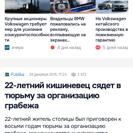
Владельцы BMW
На Volkswagen
Крупные акционеры
пожаловались на
китайского
Volkswagen требуют
рекламу,
производства вв
мер для усиления
всплывающую на
пожизненную
конкурентоспособнос
экранах
гарантию
ти
мультимедиа при
4 дня назад
5 дней назад
вчера
запуске
Publika
29 декабря 2015, 17:23
2 572
22-летний кишиневец сядет в
тюрьму за организацию
грабежа
22-летний житель столицы был приговорен к
восьми годам тюрьмы за организацию