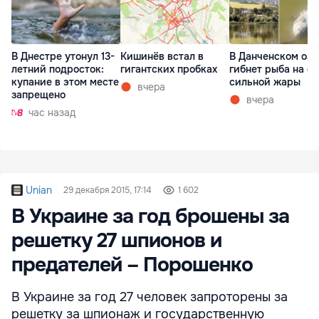
В Днестре утонул 13-
Кишинёв встал в
В Данченском озе
летний подросток:
гигантских пробках
гибнет рыба на ф
купание в этом месте
сильной жары
вчера
запрещено
вчера
час назад
Unian
29 декабря 2015, 17:14
1 602
В Украине за год брошены за
решетку 27 шпионов и
предателей – Порошенко
В Украине за год 27 человек запроторены за
решетку за шпионаж и государственную