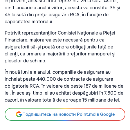
În prezent, această cotă reprezintă 25 la sută. Astfel,
din 1 ianuarie a anului viitor, aceasta va constitui 35 şi
45 la sută din preţul asigurării RCA, în funcţie de
capacitatea motorului.
Potrivit reprezentanţilor Comisiei Naţionale a Pieţei
Financiare, majorarea este necesară pentru ca
asiguratorii să-şi poată onora obligaţiunile faţă de
clienţi, ca urmare a majorării preţurilor manoperei şi
pieselor de schimb.
În nouă luni ale anului, companiile de asigurare au
încheiat peste 440.000 de contracte de asigurare
obligatorie RCA, în valoare de peste 187 de milioane de
lei. În acelaşi timp, ei au achitat despăgubiri în 7.600 de
cazuri, în valoare totală de aproape 15 milioane de lei.
Подпишитесь на новости Point.md в Google