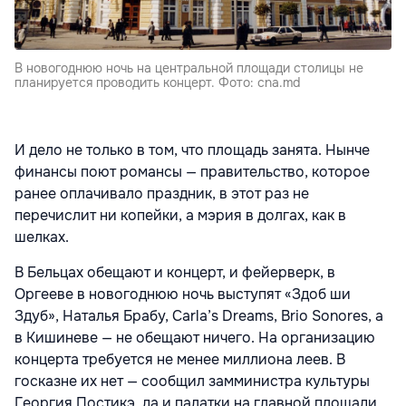
В новогоднюю ночь на центральной площади столицы не
планируется проводить концерт. Фото: cna.md
И дело не только в том, что площадь занята. Нынче
финансы поют романсы — правительство, которое
ранее оплачивало праздник, в этот раз не
перечислит ни копейки, а мэрия в долгах, как в
шелках.
В Бельцах обещают и концерт, и фейерверк, в
Оргееве в новогоднюю ночь выступят «Здоб ши
Здуб», Наталья Брабу, Carla’s Dreams, Brio Sonores, а
в Кишиневе — не обещают ничего. На организацию
концерта требуется не менее миллиона леев. В
госказне их нет — сообщил замминистра культуры
Георгия Постикэ, да и палатки на главной площади