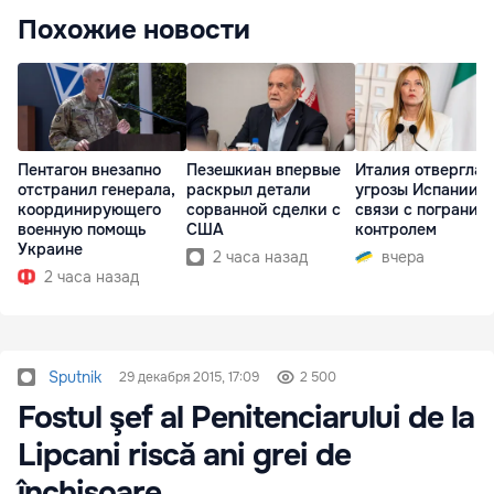
Похожие новости
Пентагон внезапно
Пезешкиан впервые
Италия отвергла
отстранил генерала,
раскрыл детали
угрозы Испании в
координирующего
сорванной сделки с
связи с погранич
военную помощь
США
контролем
Украине
2 часа назад
вчера
2 часа назад
Sputnik
29 декабря 2015, 17:09
2 500
Fostul şef al Penitenciarului de la
Lipcani riscă ani grei de
închisoare