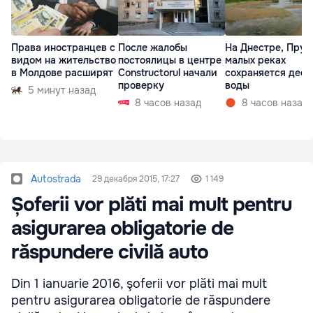
Права иностранцев с
После жалобы
На Днестре, Прут
видом на жительство
постоялицы в центре
малых реках
в Молдове расширят
Constructorul начали
сохраняется деф
проверку
воды
5 минут назад
8 часов назад
8 часов назад
Autostrada
29 декабря 2015, 17:27
1 149
Șoferii vor plăti mai mult pentru
asigurarea obligatorie de
răspundere civilă auto
Din 1 ianuarie 2016, şoferii vor plăti mai mult
pentru asigurarea obligatorie de răspundere