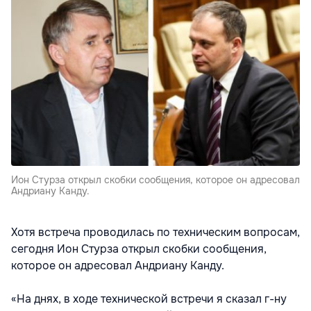
Ион Стурза открыл скобки сообщения, которое он адресовал
Андриану Канду.
Хотя встреча проводилась по техническим вопросам,
сегодня Ион Стурза открыл скобки сообщения,
которое он адресовал Андриану Канду.
«На днях, в ходе технической встречи я сказал г-ну