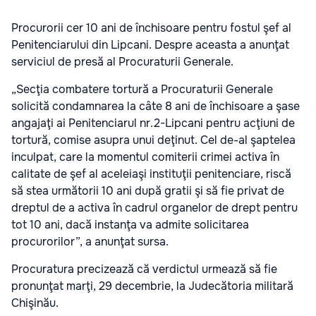
Procurorii cer 10 ani de închisoare pentru fostul şef al
Penitenciarului din Lipcani. Despre aceasta a anunţat
serviciul de presă al Procuraturii Generale.
„Secţia combatere tortură a Procuraturii Generale
solicită condamnarea la câte 8 ani de închisoare a şase
angajaţi ai Penitenciarul nr.2-Lipcani pentru acţiuni de
tortură, comise asupra unui deţinut. Cel de-al şaptelea
inculpat, care la momentul comiterii crimei activa în
calitate de şef al aceleiaşi instituţii penitenciare, riscă
să stea următorii 10 ani după gratii şi să fie privat de
dreptul de a activa în cadrul organelor de drept pentru
tot 10 ani, dacă instanţa va admite solicitarea
procurorilor”, a anunţat sursa.
Procuratura precizează că verdictul urmează să fie
pronunţat marţi, 29 decembrie, la Judecătoria militară
Chişinău.