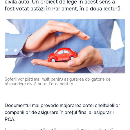
civilă auto. Un proiect de lege în acest sens a
fost votat astăzi în Parlament, în a doua lectură.
Șoferii vor plăti mai mult pentru asigurarea obligatorie de
răspundere civilă auto. Foto: odat.ro
Documentul mai prevede majorarea cotei cheltuielilor
companiilor de asigurare în preţul final al asigurării
RCA.