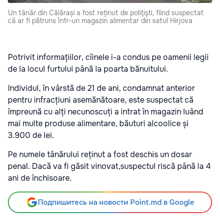
Un tânăr din Călărași a fost reținut de poliţişti, fiind suspectat
că ar fi pătruns într-un magazin alimentar din satul Hirjova
Potrivit informațiilor, cîinele i-a condus pe oamenii legii
de la locul furtului până la poarta bănuitului.
Individul, în vârstă de 21 de ani, condamnat anterior
pentru infracțiuni asemănătoare, este suspectat că
împreună cu alți necunoscuți a intrat în magazin luând
mai multe produse alimentare, băuturi alcoolice și
3.900 de lei.
Pe numele tânărului reținut a fost deschis un dosar
penal. Dacă va fi găsit vinovat,suspectul riscă până la 4
ani de închisoare.
Подпишитесь на новости Point.md в Google