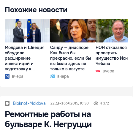
Похожие новости
Молдова и Швеция
Санду — диаспоре:
НОН отказался
обсудили
Как было бы
проверять
расширение
прекрасно, если бы
имущество Иона
инвестиций и
вы были здесь не
Чебана
подготовку к
только в августе
вчера
отопительному
вчера
вчера
сезону
Bloknot-Moldova
22 декабря 2015, 10:30
4 372
Ремонтные работы на
бульваре К. Негруцци