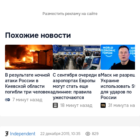
Разместить рекламу на сайте
Похожие новости
В результате ночной
С сентября очереди в
Маск не разреша
атаки России в
аэропортах Европы
Украине
Киевской области
могут стать еще
использовать Star
погибли три человека
длиннее: правила
для ударов по
ужесточаются
России
7 минут назад
18 минут назад
31 минута наза
Independent
22 декабря 2015, 10:35
829