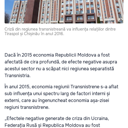
Criză din regiunea transnistreană va influența relațiilor dintre
Tiraspol și Chișinău în anul 2016.
Dacă în 2015 economia Republicii Moldova a fost
afectată de cira profundă, de efecte negative asupra
acestui sector nu a scăpat nici regiunea separatistă
Transnistria.
În anul 2015, economia regiunii Transnistrene s-a aflat
sub influența unui spectru larg de factori interni și
externi, care au îngenuncheat economia așa-zisei
regiuni transnistrene.
„Efectele negative generate de criza din Ucraina,
Federația Rusă și Republica Moldova au fost