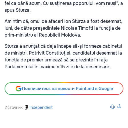
fel ca până acum. Cu susținerea poporului, vom reuși”, a
spus Sturza.
Amintim că, omul de afaceri Ion Sturza a fost desemnat,
luni, de către președintele Nicolae Timofti la funcția de
prim-ministru al Republicii Moldova.
Sturza a anunțat că deja începe să-și formeze cabinetul
de miniștri. Potrivit Constituției, candidatul desemnat la
funcția de premier urmează să se prezinte în fața
Parlamentului în maximum 15 zile de la desemnare.
Подпишитесь на новости Point.md в Google
Источник
Independent