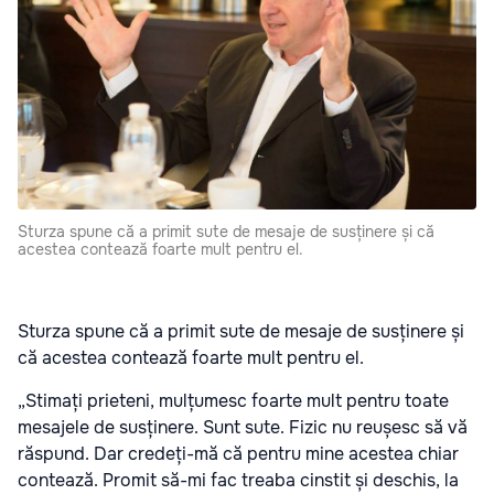
Sturza spune că a primit sute de mesaje de susținere și că
acestea contează foarte mult pentru el.
Sturza spune că a primit sute de mesaje de susținere și
că acestea contează foarte mult pentru el.
„Stimați prieteni, mulțumesc foarte mult pentru toate
mesajele de susținere. Sunt sute. Fizic nu reușesc să vă
răspund. Dar credeți-mă că pentru mine acestea chiar
contează. Promit să-mi fac treaba cinstit și deschis, la