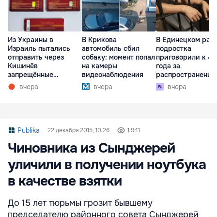
Из Украины в
В Крикова
В Единецком рай
Израиль пытались
автомобиль сбил
подростка
отправить через
собаку: момент попал
приговорили к 4,
Кишинёв
на камеры
года за
запрещённые
видеонаблюдения
распространение
препараты
наркотиков
вчера
вчера
вчера
Publika
22 декабря 2015, 10:26
1 941
Чиновника из Сынджерей
уличили в получении ноутбука
в качестве взятки
До 15 лет тюрьмы грозит бывшему
председателю районного совета Сынджерей