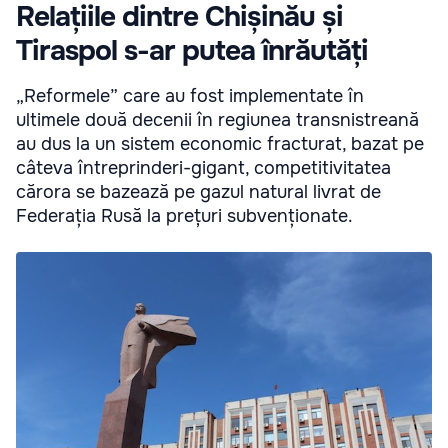
Relațiile dintre Chișinău și
Tiraspol s-ar putea înrăutăți
„Reformele” care au fost implementate în
ultimele două decenii în regiunea transnistreană
au dus la un sistem economic fracturat, bazat pe
câteva întreprinderi-gigant, competitivitatea
cărora se bazează pe gazul natural livrat de
Federația Rusă la prețuri subvenționate.