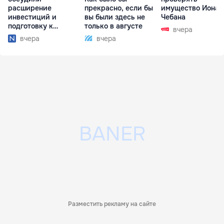
расширение
прекрасно, если бы
имущество Иона
инвестиций и
вы были здесь не
Чебана
подготовку к
только в августе
вчера
отопительному
вчера
вчера
сезону
Разместить рекламу на сайте