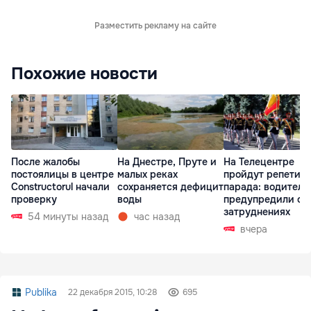
Разместить рекламу на сайте
Похожие новости
После жалобы
На Днестре, Пруте и
На Телецентре
постоялицы в центре
малых реках
пройдут репетиц
Constructorul начали
сохраняется дефицит
парада: водителе
проверку
воды
предупредили о
затруднениях
54 минуты назад
час назад
вчера
Publika
22 декабря 2015, 10:28
695