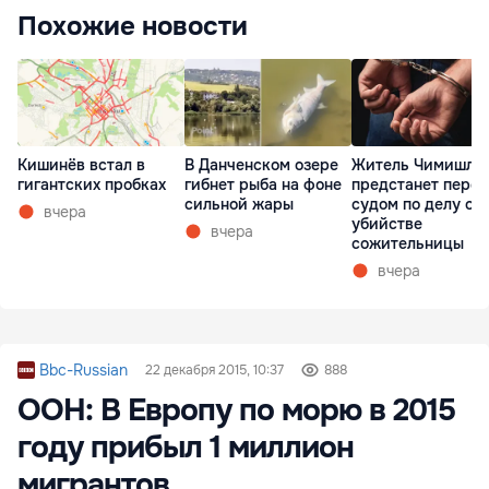
Похожие новости
Кишинёв встал в
В Данченском озере
Житель Чимишли
гигантских пробках
гибнет рыба на фоне
предстанет перед
сильной жары
судом по делу об
вчера
убийстве
вчера
сожительницы
вчера
Bbc-Russian
22 декабря 2015, 10:37
888
ООН: В Европу по морю в 2015
году прибыл 1 миллион
мигрантов