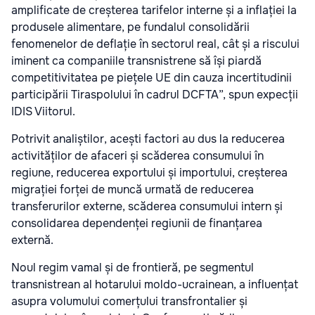
amplificate de creșterea tarifelor interne și a inflației la
produsele alimentare, pe fundalul consolidării
fenomenelor de deflație în sectorul real, cât și a riscului
iminent ca companiile transnistrene să își piardă
competitivitatea pe piețele UE din cauza incertitudinii
participării Tiraspolului în cadrul DCFTA”, spun expecții
IDIS Viitorul.
Potrivit analiștilor, acești factori au dus la reducerea
activităților de afaceri și scăderea consumului în
regiune, reducerea exportului și importului, creșterea
migrației forței de muncă urmată de reducerea
transferurilor externe, scăderea consumului intern și
consolidarea dependenței regiunii de finanțarea
externă.
Noul regim vamal și de frontieră, pe segmentul
transnistrean al hotarului moldo-ucrainean, a influențat
asupra volumului comerțului transfrontalier și