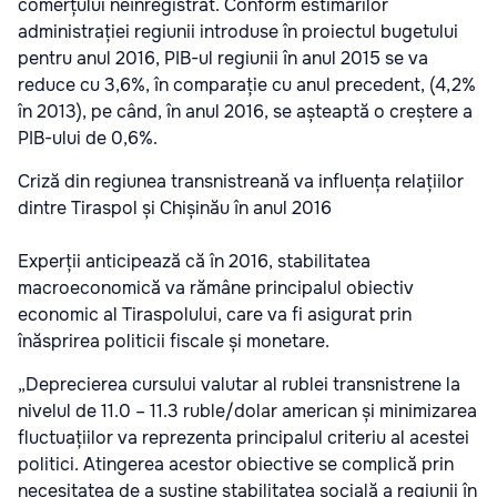
comerțului neînregistrat. Conform estimărilor
administrației regiunii introduse în proiectul bugetului
pentru anul 2016, PIB-ul regiunii în anul 2015 se va
reduce cu 3,6%, în comparație cu anul precedent, (4,2%
în 2013), pe când, în anul 2016, se așteaptă o creștere a
PIB-ului de 0,6%.
Criză din regiunea transnistreană va influența relațiilor
dintre Tiraspol și Chișinău în anul 2016
Experții anticipează că în 2016, stabilitatea
macroeconomică va rămâne principalul obiectiv
economic al Tiraspolului, care va fi asigurat prin
înăsprirea politicii fiscale și monetare.
„Deprecierea cursului valutar al rublei transnistrene la
nivelul de 11.0 – 11.3 ruble/dolar american și minimizarea
fluctuațiilor va reprezenta principalul criteriu al acestei
politici. Atingerea acestor obiective se complică prin
necesitatea de a susține stabilitatea socială a regiunii în