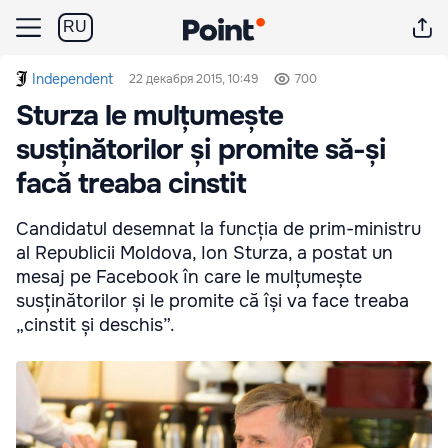
RU
Independent
22 декабря 2015, 10:49
700
Sturza le mulțumește
susținătorilor și promite să-și
facă treaba cinstit
Candidatul desemnat la funcția de prim-ministru
al Republicii Moldova, Ion Sturza, a postat un
mesaj pe Facebook în care le mulțumește
susținătorilor și le promite că își va face treaba
„cinstit și deschis”.