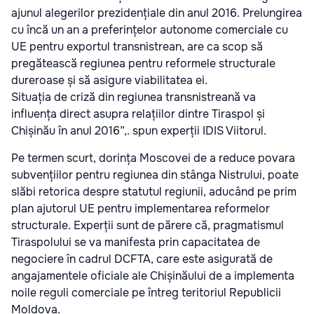
ajunul alegerilor prezidențiale din anul 2016. Prelungirea
cu încă un an a preferințelor autonome comerciale cu
UE pentru exportul transnistrean, are ca scop să
pregătească regiunea pentru reformele structurale
dureroase și să asigure viabilitatea ei.
Situația de criză din regiunea transnistreană va
influența direct asupra relațiilor dintre Tiraspol și
Chișinău în anul 2016”,. spun experții IDIS Viitorul.
Pe termen scurt, dorința Moscovei de a reduce povara
subvențiilor pentru regiunea din stânga Nistrului, poate
slăbi retorica despre statutul regiunii, aducând pe prim
plan ajutorul UE pentru implementarea reformelor
structurale. Experții sunt de părere că, pragmatismul
Tiraspolului se va manifesta prin capacitatea de
negociere în cadrul DCFTA, care este asigurată de
angajamentele oficiale ale Chișinăului de a implementa
noile reguli comerciale pe întreg teritoriul Republicii
Moldova.