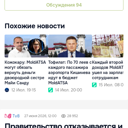
Обсуждения
94
Похожие новости
Кожокару: MoldATSA
Тофилат: По 70 леев с
Каждый второй л
могут обязать
каждого пассажира
доходов MoldATS
вернуть деньги
аэропорта Кишинева
ушел на зарплаты
двоюродной сестре
идут в бюджет
сотрудникам
Майи Санду
MoldATSA
15 Июл. 08:02
12 Июл. 19:15
14 Июл. 20:00
Tv8
27 июня 2026, 12:00
28 952
Правительство отказывается и