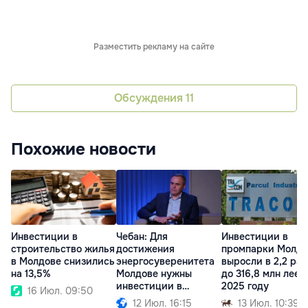
Разместить рекламу на сайте
Обсуждения
11
Похожие новости
Инвестиции в
Чебан: Для
Инвестиции в
строительство жилья
достижения
промпарки Молд
в Молдове снизились
энергосуверенитета
выросли в 2,2 раз
на 13,5%
Молдове нужны
до 316,8 млн леев
инвестиции в
2025 году
16 Июл. 09:50
миллиарды евро
12 Июл. 16:15
13 Июл. 10:39