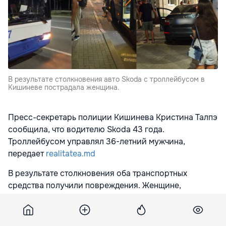
В результате столкновения авто Skoda с троллейбусом в
Кишиневе пострадала женщина.
Пресс-секретарь полиции Кишинева Кристина Талпэ
сообщила, что водителю Skoda 43 года.
Троллейбусом управлял 36-летний мужчина,
передает
realitatea.md
В результате столкновения оба транспортных
средства получили повреждения. Женщине,
доставленной в больницу на машине скорой
помощи, 57 лет, она была пассажиркой троллейбуса.
Ей потребовалась специализированная помощь, и