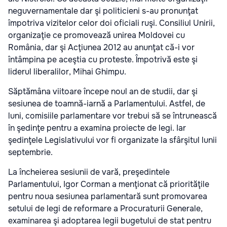
neguvernamentale dar şi politicieni s-au pronunţat
împotriva vizitelor celor doi oficiali ruşi. Consiliul Unirii,
organizaţie ce promovează unirea Moldovei cu
România, dar şi Acţiunea 2012 au anunţat că-i vor
întâmpina pe aceştia cu proteste. Împotrivă este şi
liderul liberalilor, Mihai Ghimpu.
Săptămâna viitoare începe noul an de studii, dar şi
sesiunea de toamnă-iarnă a Parlamentului. Astfel, de
luni, comisiile parlamentare vor trebui să se întrunească
în şedinţe pentru a examina proiecte de legi. Iar
şedinţele Legislativului vor fi organizate la sfârşitul lunii
septembrie.
La încheierea sesiunii de vară, preşedintele
Parlamentului, Igor Corman a menţionat că priorităţile
pentru noua sesiunea parlamentară sunt promovarea
setului de legi de reformare a Procuraturii Generale,
examinarea şi adoptarea legii bugetului de stat pentru