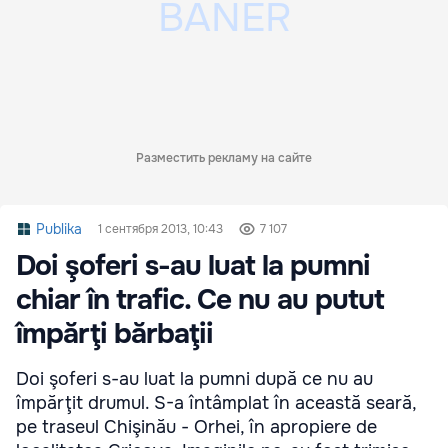
Разместить рекламу на сайте
Publika
1 сентября 2013, 10:43
7 107
Doi şoferi s-au luat la pumni
chiar în trafic. Ce nu au putut
împărţi bărbaţii
Doi şoferi s-au luat la pumni după ce nu au
împărţit drumul. S-a întâmplat în această seară,
pe traseul Chişinău - Orhei, în apropiere de