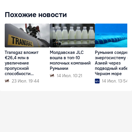
Похожие новости
Transgaz вложит
Молдавская JLC
Румыния соедини
€26,4 млн в
вошла в топ-10
энергосистему с
увеличение
молочных компаний
Азией через
пропускной
Румынии
подводный кабель
способности
Черном море
14 Июл. 10:21
газопровода в
23 Июл. 19:44
14 Июл. 13:54
Молдову