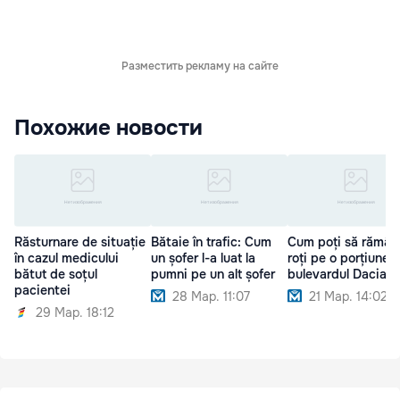
Разместить рекламу на сайте
Похожие новости
Răsturnare de situație
Bătaie în trafic: Cum
Cum poți să rămâi 
în cazul medicului
un șofer l-a luat la
roți pe o porțiune 
bătut de soțul
pumni pe un alt șofer
bulevardul Dacia
pacientei
28 Мар. 11:07
21 Мар. 14:02
29 Мар. 18:12