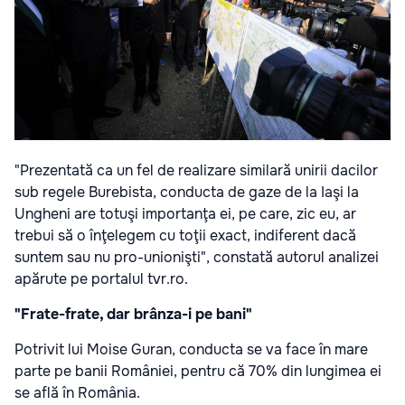
"Prezentată ca un fel de realizare similară unirii dacilor
sub regele Burebista, conducta de gaze de la Iaşi la
Ungheni are totuşi importanţa ei, pe care, zic eu, ar
trebui să o înţelegem cu toţii exact, indiferent dacă
suntem sau nu pro-unionişti", constată autorul analizei
apărute pe portalul tvr.ro.
"Frate-frate, dar brânza-i pe bani"
Potrivit lui Moise Guran, conducta se va face în mare
parte pe banii României, pentru că 70% din lungimea ei
se află în România.