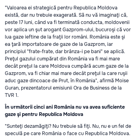
"Valoarea ei strategică pentru Republica Moldova
există, dar nu trebuie exagerată. Să nu vă imaginaţi că,
peste 17 luni, când va fi terminată conducta, moldovenii
vor aplica un şut arogant Gazprom-ului, bucuroşi că vor
lua gaze ieftine de la fraţii lor români. România este şi
ea ţară importatoare de gaze de la Gazprom, iar
principiul "frate-frate, dar brânza-i pe bani" se aplică.
Preţul gazului cumpărat din România va fi mai mare
decât preţul la care Moldova cumpără acum gaze de la
Gazprom, va fi chiar mai mare decât preţul la care ruşii
aduc gaze dincoace de Prut, în România", afirmă Moise
Guran, prezentatorul emisiunii Ora de Business de la
TVR 1.
În următorii cinci ani România nu va avea suficiente
gaze şi pentru Republica Moldova
"Sunteţi dezamăgiţi? Nu trebuie să fiţi. Nu, nu e un fel de
speculă pe care România o face cu Republica Moldova.