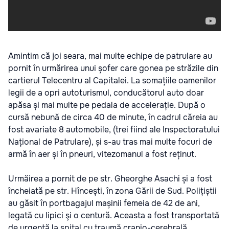
Amintim că joi seara, mai multe echipe de patrulare au
pornit în urmărirea unui șofer care gonea pe străzile din
cartierul Telecentru al Capitalei. La somațiile oamenilor
legii de a opri autoturismul, conducătorul auto doar
apăsa și mai multe pe pedala de accelerație. După o
cursă nebună de circa 40 de minute, în cadrul căreia au
fost avariate 8 automobile, (trei fiind ale Inspectoratului
Național de Patrulare), și s-au tras mai multe focuri de
armă în aer și în pneuri, vitezomanul a fost reținut.
Urmăirea a pornit de pe str. Gheorghe Asachi și a fost
încheiată pe str. Hîncești, în zona Gării de Sud. Polițiștii
au găsit în portbagajul mașinii femeia de 42 de ani,
legată cu lipici şi o centură. Aceasta a fost transportată
de urgență la spital cu traumă cranio-cerebrală