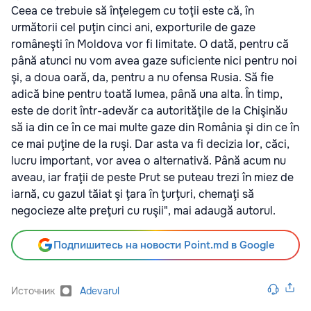
Ceea ce trebuie să înţelegem cu toţii este că, în
următorii cel puţin cinci ani, exporturile de gaze
româneşti în Moldova vor fi limitate. O dată, pentru că
până atunci nu vom avea gaze suficiente nici pentru noi
şi, a doua oară, da, pentru a nu ofensa Rusia. Să fie
adică bine pentru toată lumea, până una alta. În timp,
este de dorit într-adevăr ca autorităţile de la Chişinău
să ia din ce în ce mai multe gaze din România şi din ce în
ce mai puţine de la ruşi. Dar asta va fi decizia lor, căci,
lucru important, vor avea o alternativă. Până acum nu
aveau, iar fraţii de peste Prut se puteau trezi în miez de
iarnă, cu gazul tăiat şi ţara în ţurţuri, chemaţi să
negocieze alte preţuri cu ruşii", mai adaugă autorul.
Подпишитесь на новости Point.md в Google
Источник
Adevarul