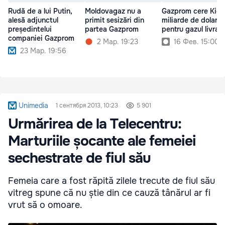
Rudă de a lui Putin,
Moldovagaz nu a
Gazprom cere Kiev
alesă adjunctul
primit sesizări din
miliarde de dolari
președintelui
partea Gazprom
pentru gazul livrat
companiei Gazprom
2 Мар. 19:23
16 Фев. 15:00
23 Мар. 19:56
Unimedia
1 сентября 2013, 10:23
5 901
Urmărirea de la Telecentru:
Marturiile șocante ale femeiei
sechestrate de fiul său
Femeia care a fost răpită zilele trecute de fiul său
vitreg spune că nu știe din ce cauză tânărul ar fi
vrut să o omoare.