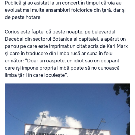
Publică şi au asistat la un concert în timpul căruia au
evoluat mai multe ansambluri folclorice din ţară, dar şi
de peste hotare.
Curios este faptul că peste noapte, pe bulevardul
Decebal din sectorul Botanica al capitalei, a apărut un
panou pe care este imprimat un citat scris de Karl Marx
şi care în traducere din limba rusă ar suna în felul
următor: “Doar un oaspete, un idiot sau un ocupant
care își impune propria limbă poate să nu cunoască
limba țării în care locuiește”.