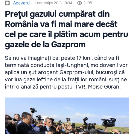
Adevarul
1 сентября 2013, 10:34
3 195
Preţul gazului cumpărat din
România va fi mai mare decât
cel pe care îl plătim acum pentru
gazele de la Gazprom
Să nu vă imaginaţi că, peste 17 luni, când va fi
terminată conducta Iaşi-Ungheni, moldovenii vor
aplica un şut arogant Gazprom-ului, bucuroşi că
vor lua gaze ieftine de la fraţii lor români, susţine
într-o analiză pentru postul TVR, Moise Guran.