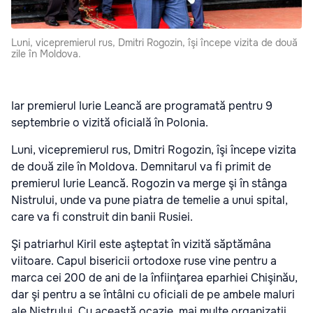
Luni, vicepremierul rus, Dmitri Rogozin, îşi începe vizita de două
zile în Moldova.
Iar premierul Iurie Leancă are programată pentru 9
septembrie o vizită oficială în Polonia.
Luni, vicepremierul rus, Dmitri Rogozin, îşi începe vizita
de două zile în Moldova. Demnitarul va fi primit de
premierul Iurie Leancă. Rogozin va merge şi în stânga
Nistrului, unde va pune piatra de temelie a unui spital,
care va fi construit din banii Rusiei.
Şi patriarhul Kiril este aşteptat în vizită săptămâna
viitoare. Capul bisericii ortodoxe ruse vine pentru a
marca cei 200 de ani de la înfiinţarea eparhiei Chişinău,
dar şi pentru a se întâlni cu oficiali de pe ambele maluri
ale Nistrului. Cu această ocazie, mai multe organizaţii