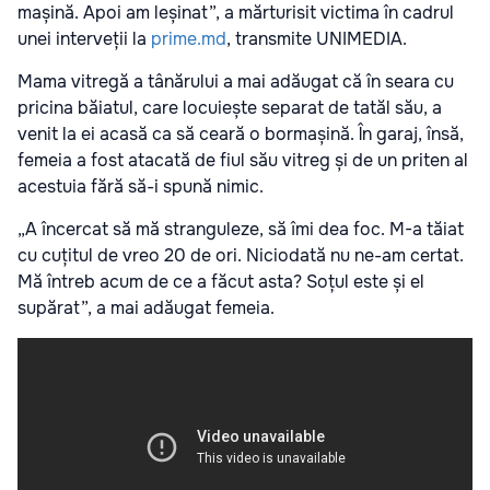
mașină. Apoi am leșinat”, a mărturisit victima în cadrul
unei interveții la
prime.md
, transmite UNIMEDIA.
Mama vitregă a tânărului a mai adăugat că în seara cu
pricina băiatul, care locuiește separat de tatăl său, a
venit la ei acasă ca să ceară o bormașină. În garaj, însă,
femeia a fost atacată de fiul său vitreg și de un priten al
acestuia fără să-i spună nimic.
„A încercat să mă stranguleze, să îmi dea foc. M-a tăiat
cu cuțitul de vreo 20 de ori. Niciodată nu ne-am certat.
Mă întreb acum de ce a făcut asta? Soțul este și el
supărat”, a mai adăugat femeia.