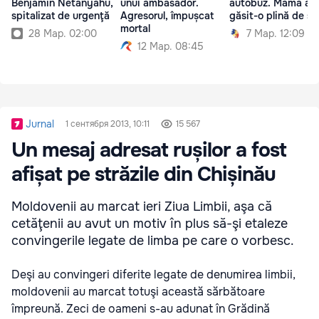
Benjamin Netanyahu,
unui ambasador.
autobuz. Mama a
spitalizat de urgenţă
Agresorul, împușcat
găsit-o plină de s
mortal
28 Мар. 02:00
7 Мар. 12:09
12 Мар. 08:45
Jurnal
1 сентября 2013, 10:11
15 567
Un mesaj adresat rușilor a fost
afișat pe străzile din Chișinău
Moldovenii au marcat ieri Ziua Limbii, aşa că
cetăţenii au avut un motiv în plus să-şi etaleze
convingerile legate de limba pe care o vorbesc.
Deşi au convingeri diferite legate de denumirea limbii,
moldovenii au marcat totuşi această sărbătoare
împreună. Zeci de oameni s-au adunat în Grădină