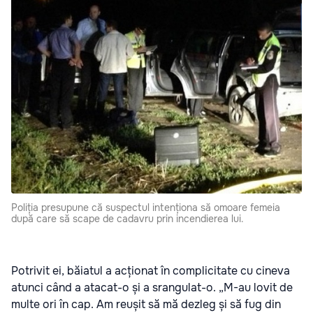
Poliția presupune că suspectul intenționa să omoare femeia
după care să scape de cadavru prin incendierea lui.
Potrivit ei, băiatul a acționat în complicitate cu cineva
atunci când a atacat-o și a srangulat-o. „M-au lovit de
multe ori în cap. Am reușit să mă dezleg și să fug din