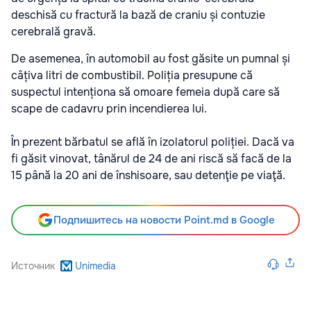
deschisă cu fractură la bază de craniu și contuzie
cerebrală gravă.
De asemenea, în automobil au fost găsite un pumnal și
câțiva litri de combustibil. Poliția presupune că
suspectul intenționa să omoare femeia după care să
scape de cadavru prin incendierea lui.
În prezent bărbatul se află în izolatorul poliției. Dacă va
fi găsit vinovat, tânărul de 24 de ani riscă să facă de la
15 până la 20 ani de înshisoare, sau detenţie pe viaţă.
Подпишитесь на новости Point.md в Google
Источник
Unimedia