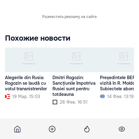
Разместить рекламу на сайте
Похожие новости
Alegerile din Rusia:
Dmitri Rogozin:
Președintele BERD
Rogozin se laudă cu
Sancțiunile împotriva
vizită în R. Moldov
votul transnistrenilor
Rusiei sunt pentru
Subiectele aborda
totdeauna
19 Мар. 15:03
14 Фев. 13:19
26 Фев. 16:51
Vesti
1 сентября 2013, 10:00
2 181