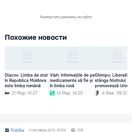
Разместить рекламу на сайте
Похожие новости
Diacov: Limba de stat
Vlah: Informațiile de pe
Ghimpu: Liberalii d
în Republica Moldova
medicamente să fie și
stânga Nistrului to
este limba română
în limba rusă
promovează Unire
21 Мар. 10:27
12 Мар. 14:25
4 Фев. 09:20
Publika
1 сентября 2013, 10:04
709