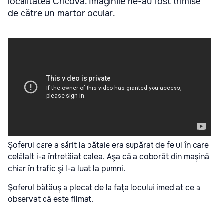
localitatea Cricova. Imaginile ne-au fost trimise
de către un martor ocular.
Şoferul care a sărit la bătaie era supărat de felul în care
celălalt i-a întretăiat calea. Aşa că a coborât din maşină
chiar în trafic şi l-a luat la pumni.
Şoferul bătăuş a plecat de la faţa locului imediat ce a
observat că este filmat.