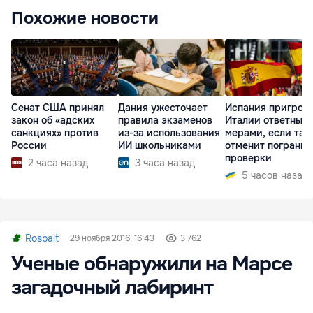
Похожие новости
Сенат США принял
Дания ужесточает
Испания пригроз
закон об «адских
правила экзаменов
Италии ответным
санкциях» против
из-за использования
мерами, если та 
России
ИИ школьниками
отменит пограни
проверки
2 часа назад
3 часа назад
5 часов назад
Rosbalt
29 ноября 2016, 16:43
3 762
Ученые обнаружили на Марсе
загадочный лабиринт