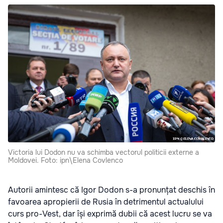
Victoria lui Dodon nu va schimba vectorul politicii externe a
Moldovei. Foto: ipn\Elena Covlenco
Autorii amintesc că Igor Dodon s-a pronunțat deschis în
favoarea apropierii de Rusia în detrimentul actualului
curs pro-Vest, dar își exprimă dubii că acest lucru se va