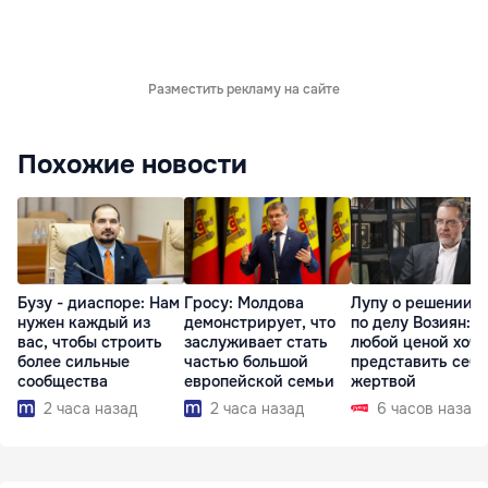
Разместить рекламу на сайте
Похожие новости
Бузу - диаспоре: Нам
Гросу: Молдова
Лупу о решении с
нужен каждый из
демонстрирует, что
по делу Возиян: 
вас, чтобы строить
заслуживает стать
любой ценой хоче
более сильные
частью большой
представить себя
сообщества
европейской семьи
жертвой
2 часа назад
2 часа назад
6 часов назад