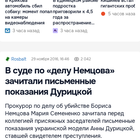
В Крикова
В Единецком районе
Кишинёв встал в
автомобиль сбил
подростка
гигантских пробк
собаку: момент попал
приговорили к 4,5
5 часов назад
на камеры
года за
видеонаблюдения
распространение
наркотиков
3 часа назад
3 часа назад
Rosbalt
29 ноября 2016, 16:46
2 042
В суде по «делу Немцова»
зачитали письменные
показания Дурицкой
Прокурор по делу об убийстве Бориса
Немцова Мария Семененко зачитала перед
коллегией присяжных заседателей письменные
показания украинской модели Анны Дурицкой,
ставшей свидетелем преступления.