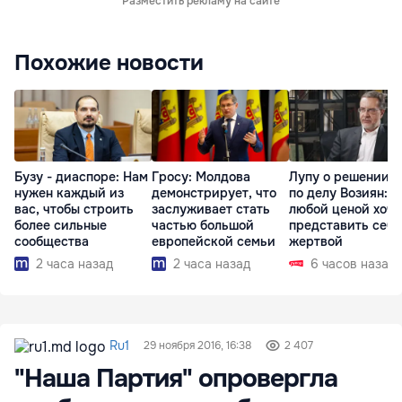
Разместить рекламу на сайте
Похожие новости
Бузу - диаспоре: Нам
Гросу: Молдова
Лупу о решении с
нужен каждый из
демонстрирует, что
по делу Возиян: 
вас, чтобы строить
заслуживает стать
любой ценой хоче
более сильные
частью большой
представить себя
сообщества
европейской семьи
жертвой
2 часа назад
2 часа назад
6 часов назад
Ru1
29 ноября 2016, 16:38
2 407
"Наша Партия" опровергла