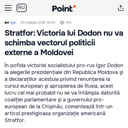
RU
Ipn
29 ноября 2016, 16:54
974
Stratfor: Victoria lui Dodon nu va
schimba vectorul politicii
externe a Moldovei
În pofida victoriei socialistului pro-rus Igor Dodon
la alegerile prezidențiale din Republica Moldova și
a declarațiilor acestuia privind renunțarea la
cursul european și apropierea de Rusia, acest
lucru cel mai probabil nu se va întâmpla datorită
coaliției parlamentare și a guvernului pro-
european de la Chișinău, comentează într-un
articol prestigioasa organizație americană
Stratfor.