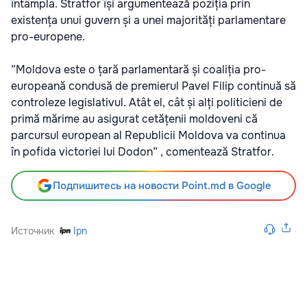
întâmpla. Stratfor își argumentează poziția prin
existența unui guvern și a unei majorități parlamentare
pro-europene.
”Moldova este o țară parlamentară și coaliția pro-
europeană condusă de premierul Pavel Filip continuă să
controleze legislativul. Atât el, cât și alți politicieni de
primă mărime au asigurat cetățenii moldoveni că
parcursul european al Republicii Moldova va continua
în pofida victoriei lui Dodon” , comentează Stratfor.
Подпишитесь на новости Point.md в Google
Источник
Ipn