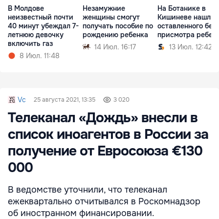
В Молдове
Незамужние
На Ботанике в
неизвестный почти
женщины смогут
Кишиневе нашли
40 минут убеждал 7-
получать пособие по
оставленного без
летнюю девочку
рождению ребенка
присмотра ребен
включить газ
14 Июл. 16:17
13 Июл. 12:42
8 Июл. 11:48
Vc
25 августа 2021, 13:35
3 020
Телеканал «Дождь» внесли в
список иноагентов в России за
получение от Евросоюза €130
000
В ведомстве уточнили, что телеканал
ежеквартально отчитывался в Роскомнадзор
об иностранном финансировании.