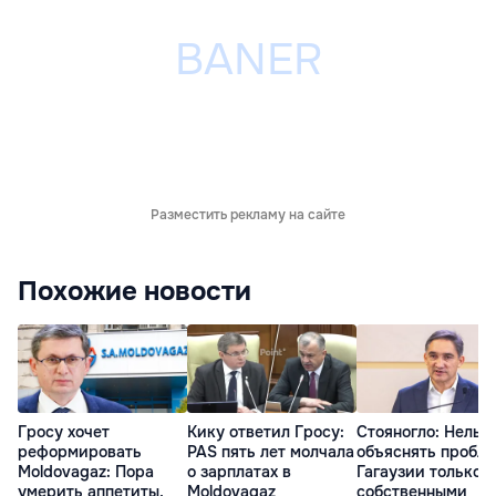
Разместить рекламу на сайте
Похожие новости
Гросу хочет
Кику ответил Гросу:
Стояногло: Нельз
реформировать
PAS пять лет молчала
объяснять пробл
Moldovagaz: Пора
о зарплатах в
Гагаузии только е
умерить аппетиты,
Moldovagaz
собственными