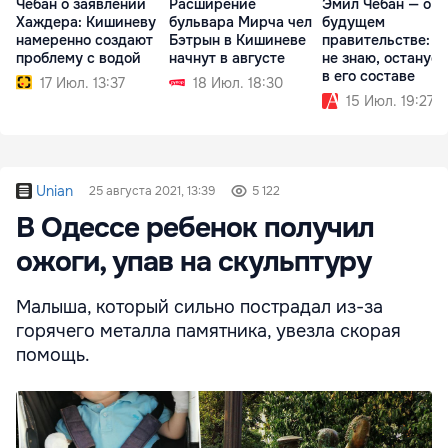
Чебан о заявлении
Расширение
Эмил Чебан — о
Хаждера: Кишиневу
бульвара Мирча чел
будущем
намеренно создают
Бэтрын в Кишиневе
правительстве: П
проблему с водой
начнут в августе
не знаю, останусь
в его составе
17 Июл. 13:37
18 Июл. 18:30
15 Июл. 19:27
Unian
25 августа 2021, 13:39
5 122
В Одессе ребенок получил
ожоги, упав на скульптуру
Малыша, который сильно пострадал из-за
горячего металла памятника, увезла скорая
помощь.