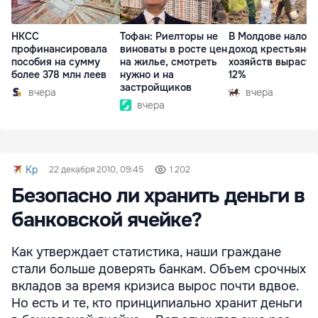
НКСС
Тофан: Риелторы не
В Молдове налог 
профинансировала
виноваты в росте цен
доход крестьянск
пособия на сумму
на жилье, смотреть
хозяйств вырасте
более 378 млн леев
нужно и на
12%
застройщиков
вчера
вчера
вчера
Kp
22 декабря 2010, 09:45
1 202
Безопасно ли хранить деньги в
банковской ячейке?
Как утверждает статистика, наши граждане
стали больше доверять банкам. Объем срочных
вкладов за время кризиса вырос почти вдвое.
Но есть и те, кто принципиально хранит деньги