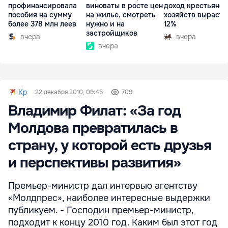
профинансировала
виноваты в росте цен
доход крестьянск
пособия на сумму
на жилье, смотреть
хозяйств вырасте
более 378 млн леев
нужно и на
12%
застройщиков
вчера
вчера
вчера
Kp
22 декабря 2010, 09:45
709
Владимир Филат: «За год
Молдова превратилась в
страну, у которой есть друзья
и перспективы развития»
Премьер-министр дал интервью агентству
«Молдпрес», наиболее интересные выдержки
публикуем. - Господин премьер-министр,
подходит к концу 2010 год. Каким был этот год