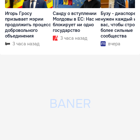
Игорь Гросу
Санду о вступлении
Бузу - диаспоре:
призывает мэрии
Молдовы в ЕС: Нас не
нужен каждый из
продолжить процесс
блокирует ни одно
вас, чтобы строит
добровольного
государство
более сильные
объединения
сообщества
3 часа назад
3 часа назад
вчера