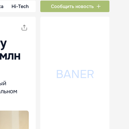
ка
Hi-Tech
Сообщить новость
ту
 млн
ный
альном