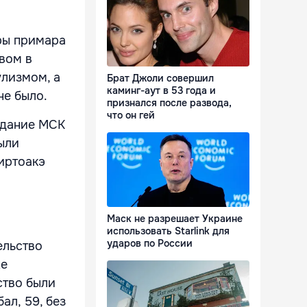
ры примара
вом в
улизмом, а
Брат Джоли совершил
каминг-аут в 53 года и
не было.
признался после развода,
что он гей
едание МСК
ыли
иртоакэ
Маск не разрешает Украине
использовать Starlink для
ударов по России
ельство
же
ство были
ал, 59, без