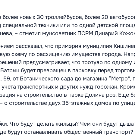
 более новых 30 троллейбусов, более 20 автобусо
 специальной техники или по одной детской площ
нева, – отметил мунсоветник ПСРМ Динарий Кожо
ением рассказал, что примэрия муниципия Кишине
вую схему по расхищению имущества города. Нап
решений предусматривает, что тротуар по одному 
 Батрын будет превращен в парковку перед торгов
, 59, от Ботанического сада до магазина “Метро”, 
 учета транспортных и других нужд горожан. Кроме
зация на строительство в парке Долина роз. Еще б
 о строительстве двух 35-этажных домов по улиц
бки. Что будут делать жильцы? Чем они будут дыша
где будут останавливать общественный транспорт? 