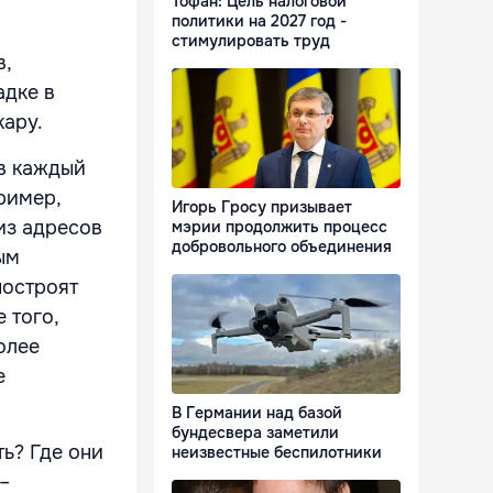
Тофан: Цель налоговой
политики на 2027 год -
стимулировать труд
в,
адке в
кару.
в каждый
ример,
Игорь Гросу призывает
из адресов
мэрии продолжить процесс
добровольного объединения
ым
построят
 того,
олее
е
В Германии над базой
бундесвера заметили
ть? Где они
неизвестные беспилотники
–