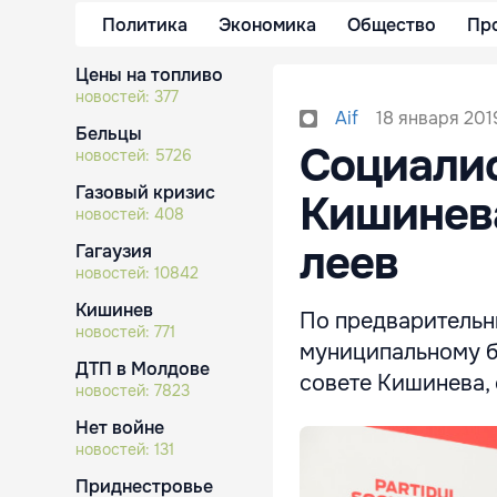
Политика
Экономика
Общество
Пр
Цены на топливо
новостей:
377
18 января 2019
Aif
Бельцы
Социалис
новостей:
5726
Газовый кризис
Кишинева
новостей:
408
леев
Гагаузия
новостей:
10842
Кишинев
По предварительн
новостей:
771
муниципальному 
ДТП в Молдове
совете Кишинева,
новостей:
7823
Нет войне
новостей:
131
Приднестровье