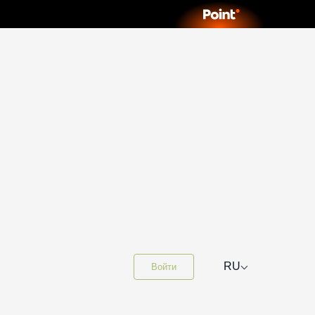
⌵
RU
Войти