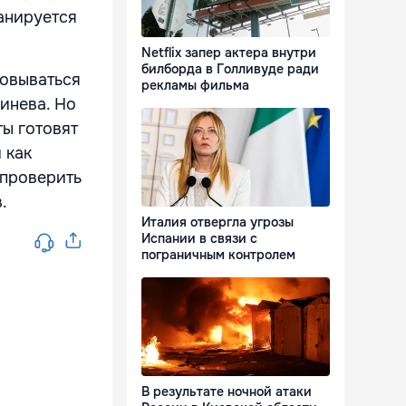
анируется
Netflix запер актера внутри
билборда в Голливуде ради
новываться
рекламы фильма
инева. Но
ы готовят
 как
 проверить
в.
Италия отвергла угрозы
Испании в связи с
пограничным контролем
В результате ночной атаки