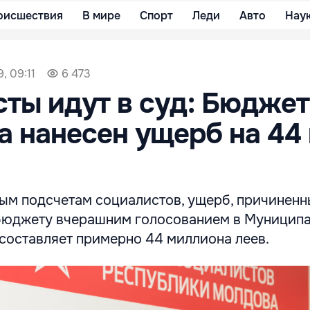
оисшествия
В мире
Спорт
Леди
Авто
Нау
, 09:11
6 473
ты идут в суд: Бюдже
 нанесен ущерб на 44
ым подсчетам социалистов, ущерб, причинен
бюджету вчерашним голосованием в Муницип
 составляет примерно 44 миллиона леев.