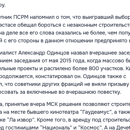
ру.
етник ПСРМ напомнил о том, что выигравший выбо
стасе обещал бороться с незаконным строительст
а деле все его слова оказались не более, чем поп
й с его стороны в данном отношении предпринято 
иалист Александр Одинцов назвал вчерашнее зас
нием заседания от мая 2015 года, когда массово б
льные проекты и распилено более 800 участков. К
продолжается, констатировал он. Одинцов также с
, что советники других фракций не вняли призыву
осовать за включенные во вчерашнюю повестку.
, принятые вчера МСК решения позволяют строит
 на месте бывшего кинотеатра “Гаудеамус”, а так
ке “Ла извор”. Кроме того, в аренду под строитель
д гостиницами “Националь” и “Космос”. А на Дечеб