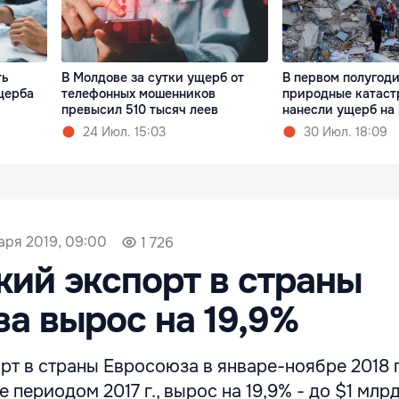
ть
В Молдове за сутки ущерб от
В первом полугод
щерба
телефонных мошенников
природные катас
превысил 510 тысяч леев
нанесли ущерб на 
24 Июл. 15:03
30 Июл. 18:09
аря 2019, 09:00
1 726
ий экспорт в страны
а вырос на 19,9%
т в страны Евросоюза в январе-ноябре 2018 г.
 периодом 2017 г., вырос на 19,9% - до $1 млрд