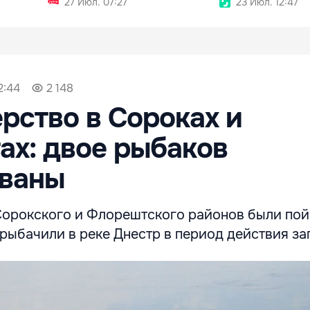
27 Июл. 07:27
23 Июл. 12:47
2:44
2 148
рство в Сороках и
х: двое рыбаков
ваны
Сорокского и Флорештского районов были по
 рыбачили в реке Днестр в период действия за