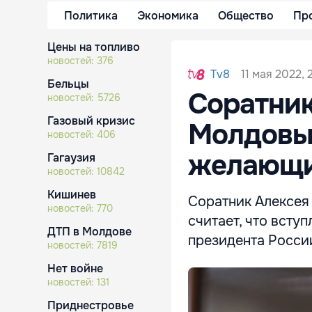
Политика
Экономика
Общество
Пр
Цены на топливо
новостей:
376
11 мая 2022, 
Tv8
Бельцы
Соратник
новостей:
5726
Газовый кризис
Молдовы
новостей:
406
желающи
Гагаузия
новостей:
10842
Кишинев
Соратник Алексея
новостей:
770
считает, что всту
ДТП в Молдове
президента Росси
новостей:
7819
Нет войне
новостей:
131
Приднестровье