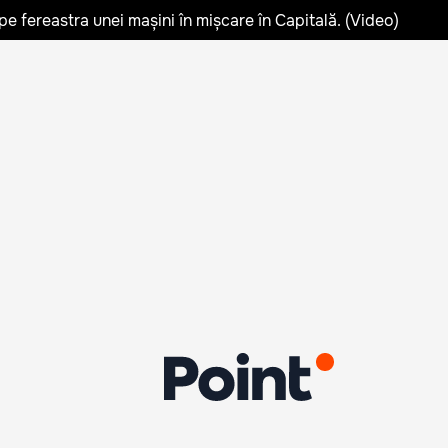
pe fereastra unei mașini în mișcare în Capitală. (Video)