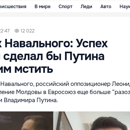
оисшествия
В мире
Спорт
Леди
Авто
Нау
22:47
12 022
 Навального: Успех
 сделал бы Путина
м мстить
 Навального, российский оппозиционер Леони
пление Молдовы в Евросоюз еще больше “разо
и Владимира Путина.