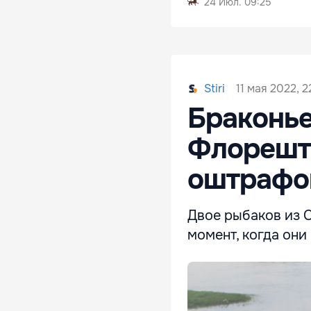
24 Июл. 09:25
11 мая 2022, 2
Stiri
Браконье
Флорешта
оштрафо
Двое рыбаков из 
момент, когда они