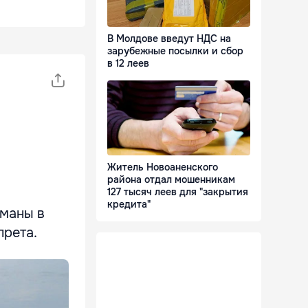
В Молдове введут НДС на
зарубежные посылки и сбор
в 12 леев
Житель Новоаненского
района отдал мошенникам
127 тысяч леев для "закрытия
кредита"
йманы в
прета.