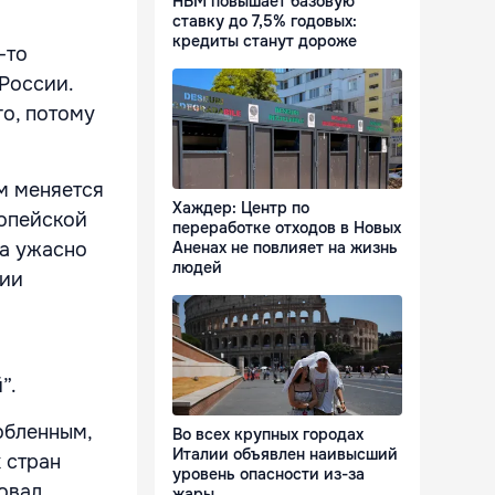
НБМ повышает базовую
ставку до 7,5% годовых:
кредиты станут дороже
-то
 России.
го, потому
м меняется
Хаждер: Центр по
ропейской
переработке отходов в Новых
а ужасно
Аненах не повлияет на жизнь
людей
сии
й”.
обленным,
Во всех крупных городах
Италии объявлен наивысший
 стран
уровень опасности из-за
овал,
жары