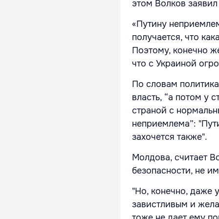
этом Волков заявил
«Путину неприемлема
получается, что как
Поэтому, конечно же
что с Украиной огро
По словам политика
власть, “а потом у 
страной с нормаль
неприемлема”: "Пут
захочется также".
Молдова, считает В
безопасности, не им
"Но, конечно, даже
завистливым и жела
тоже не дает ему по