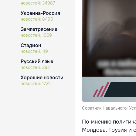
новостей:
34987
Украина-Россия
новостей:
8490
Землетрясение
новостей:
1009
Стадион
новостей:
119
Русский язык
новостей:
292
Хорошие новости
новостей:
1721
Соратник Навального: Ус
По мнению политика,
Молдова, Грузия и 