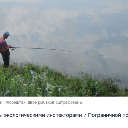
 и Флорештах: двое рыбаков оштрафованы.
ы экологическими инспекторами и Пограничной п