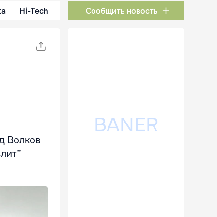
ка
Hi-Tech
Сообщить новость
д Волков
злит”