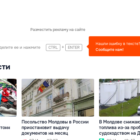
Разместить рекламу на сайте
Нашли ошибку в тексте
+
делите ее и нажмите
CTRL
ENTER
Сообщите нам!
сти
Посольство Молдовы в России
В Молдове снижаю
 тонн
приостановит выдачу
топлива из-за про
документов на месяц
судоходством на 